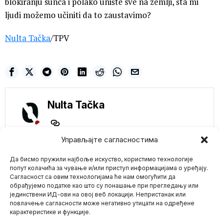
blokiranju sunca i polako unište sve na zemlji, šta mi
ljudi možemo učiniti da to zaustavimo?
Nulta Tačka
/TPV
Nulta Tačka
Управљајте сагласностима
Да бисмо пружили најбоље искуство, користимо технологије
NE PROPUSTITE
попут колачића за чување и/или приступ информацијама о уређају.
Сагласност са овим технологијама ће нам омогућити да
AMERIKA: Transrodni
обрађујемо податке као што су понашање при прегледању или
ubica devojčice
јединствени ИД-ови на овој веб локацији. Непристанак или
Mario zna Youtube
osuđen na zatvor od
повлачење сагласности може негативно утицати на одређене
40 godina
карактеристике и функције.
Ubica je navodno bio u