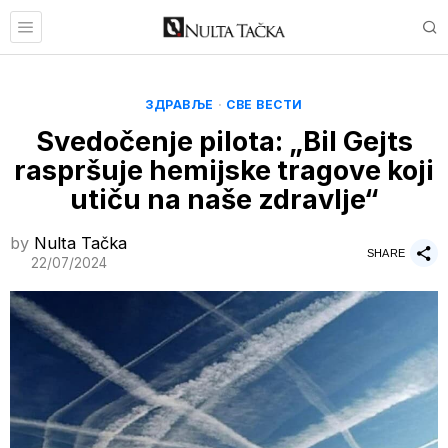
ЗДРАВЉЕ
·
СВЕ ВЕСТИ
Svedočenje pilota: „Bil Gejts
raspršuje hemijske tragove koji
utiču na naše zdravlje“
by
Nulta Tačka
SHARE
22/07/2024