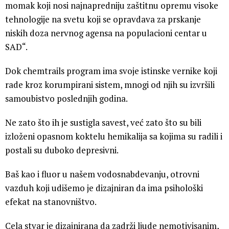
momak koji nosi najnapredniju zaštitnu opremu visoke
tehnologije na svetu koji se opravdava za prskanje
niskih doza nervnog agensa na populacioni centar u
SAD“.
Dok chemtrails program ima svoje istinske vernike koji
rade kroz korumpirani sistem, mnogi od njih su izvršili
samoubistvo poslednjih godina.
Ne zato što ih je sustigla savest, već zato što su bili
izloženi opasnom koktelu hemikalija sa kojima su radili i
postali su duboko depresivni.
Baš kao i fluor u našem vodosnabdevanju, otrovni
vazduh koji udišemo je dizajniran da ima psihološki
efekat na stanovništvo.
Cela stvar je dizajnirana da zadrži ljude nemotivisanim,