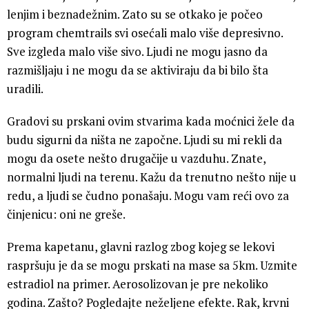
lenjim i beznadežnim. Zato su se otkako je počeo
program chemtrails svi osećali malo više depresivno.
Sve izgleda malo više sivo. Ljudi ne mogu jasno da
razmišljaju i ne mogu da se aktiviraju da bi bilo šta
uradili.
Gradovi su prskani ovim stvarima kada moćnici žele da
budu sigurni da ništa ne započne. Ljudi su mi rekli da
mogu da osete nešto drugačije u vazduhu. Znate,
normalni ljudi na terenu. Kažu da trenutno nešto nije u
redu, a ljudi se čudno ponašaju. Mogu vam reći ovo za
činjenicu: oni ne greše.
Prema kapetanu, glavni razlog zbog kojeg se lekovi
raspršuju je da se mogu prskati na mase sa 5km. Uzmite
estradiol na primer. Aerosolizovan je pre nekoliko
godina. Zašto? Pogledajte neželjene efekte. Rak, krvni