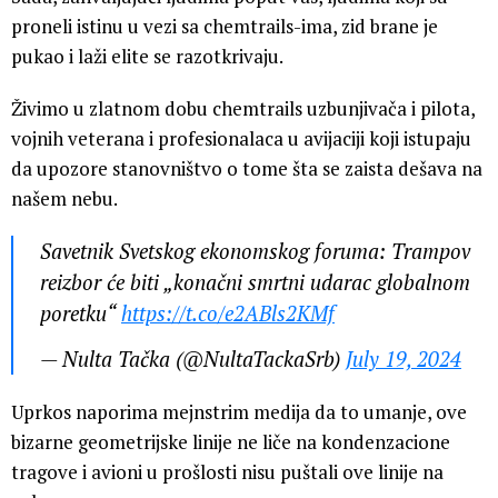
proneli istinu u vezi sa chemtrails-ima, zid brane je
pukao i laži elite se razotkrivaju.
Živimo u zlatnom dobu chemtrails uzbunjivača i pilota,
vojnih veterana i profesionalaca u avijaciji koji istupaju
da upozore stanovništvo o tome šta se zaista dešava na
našem nebu.
Savetnik Svetskog ekonomskog foruma: Trampov
reizbor će biti „konačni smrtni udarac globalnom
poretku“
https://t.co/e2ABls2KMf
— Nulta Tačka (@NultaTackaSrb)
July 19, 2024
Uprkos naporima mejnstrim medija da to umanje, ove
bizarne geometrijske linije ne liče na kondenzacione
tragove i avioni u prošlosti nisu puštali ove linije na