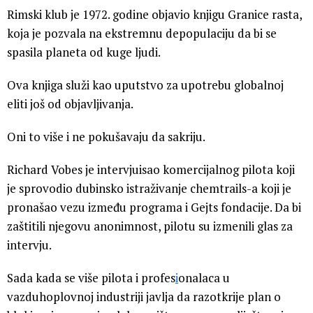
Rimski klub je 1972. godine objavio knjigu Granice rasta,
koja je pozvala na ekstremnu depopulaciju da bi se
spasila planeta od kuge ljudi.
Ova knjiga služi kao uputstvo za upotrebu globalnoj
eliti još od objavljivanja.
Oni to više i ne pokušavaju da sakriju.
Richard Vobes je intervjuisao komercijalnog pilota koji
je sprovodio dubinsko istraživanje chemtrails-a koji je
pronašao vezu između programa i Gejts fondacije. Da bi
zaštitili njegovu anonimnost, pilotu su izmenili glas za
intervju.
Sada kada se više pilota i profes
i
onalaca u
vazduhoplovnoj industriji javlja da razotkrije plan o