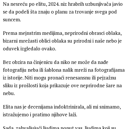
Na nesreću po elitu, 2024. niz hrabrih uzbunjivača javio
se da podeli šta znaju o planu za trovanje svega pod
suncem.
Prema mejnstrim medijima, neprirodni obrasci oblaka,
bizarni mrežasti oblici oblaka su prirodni i naše nebo je
oduvek izgledalo ovako.
Bez obzira na činjenicu da niko ne može da nađe
fotografiju neba ili šablona nalik mreži na fotografijama
iz istorije. Niti mogu pronaći renesansnu ili pejzažnu
sliku iz prošlosti koja prikazuje ove neprirodne šare na
nebu.
Elita nas je decenijama indoktrinirala, ali mi snimamo,
istražujemo i pratimo njihove laži.
Sada, zahvaljujući ljudima poput vas, ljudima koji su