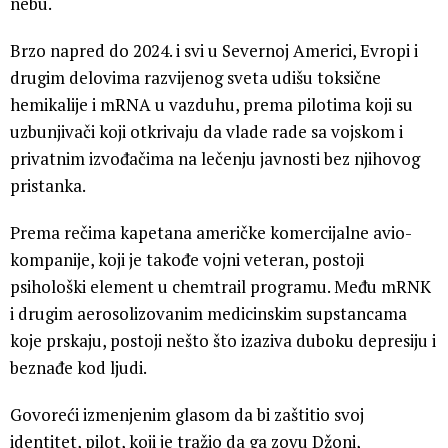
nebu.
Brzo napred do 2024. i svi u Severnoj Americi, Evropi i
drugim delovima razvijenog sveta udišu toksične
hemikalije i mRNA u vazduhu, prema pilotima koji su
uzbunjivači koji otkrivaju da vlade rade sa vojskom i
privatnim izvođačima na lečenju javnosti bez njihovog
pristanka.
Prema rečima kapetana američke komercijalne avio-
kompanije, koji je takođe vojni veteran, postoji
psihološki element u chemtrail programu. Među mRNK
i drugim aerosolizovanim medicinskim supstancama
koje prskaju, postoji nešto što izaziva duboku depresiju i
beznađe kod ljudi.
Govoreći izmenjenim glasom da bi zaštitio svoj
identitet, pilot, koji je tražio da ga zovu Džoni,