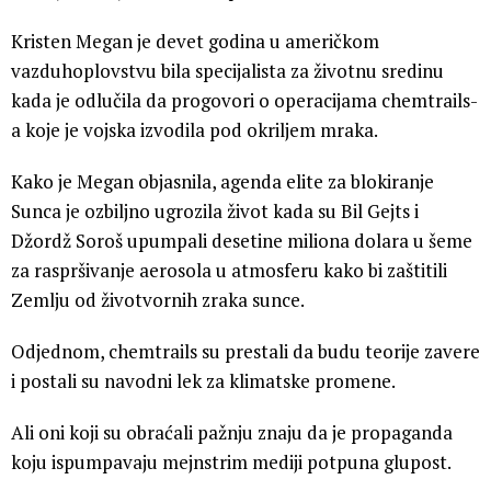
Kristen Megan je devet godina u američkom
vazduhoplovstvu bila specijalista za životnu sredinu
kada je odlučila da progovori o operacijama chemtrails-
a koje je vojska izvodila pod okriljem mraka.
Kako je Megan objasnila, agenda elite za blokiranje
Sunca je ozbiljno ugrozila život kada su Bil Gejts i
Džordž Soroš upumpali desetine miliona dolara u šeme
za raspršivanje aerosola u atmosferu kako bi zaštitili
Zemlju od životvornih zraka sunce.
Odjednom, chemtrails su prestali da budu teorije zavere
i postali su navodni lek za klimatske promene.
Ali oni koji su obraćali pažnju znaju da je propaganda
koju ispumpavaju mejnstrim mediji potpuna glupost.