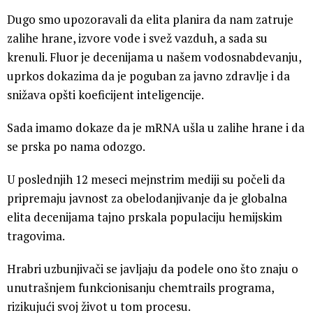
Dugo smo upozoravali da elita planira da nam zatruje
zalihe hrane, izvore vode i svež vazduh, a sada su
krenuli. Fluor je decenijama u našem vodosnabdevanju,
uprkos dokazima da je poguban za javno zdravlje i da
snižava opšti koeficijent inteligencije.
Sada imamo dokaze da je mRNA ušla u zalihe hrane i da
se prska po nama odozgo.
U poslednjih 12 meseci mejnstrim mediji su počeli da
pripremaju javnost za obelodanjivanje da je globalna
elita decenijama tajno prskala populaciju hemijskim
tragovima.
Hrabri uzbunjivači se javljaju da podele ono što znaju o
unutrašnjem funkcionisanju chemtrails programa,
rizikujući svoj život u tom procesu.