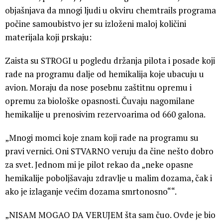
objašnjava da mnogi ljudi u okviru chemtrails programa
počine samoubistvo jer su izloženi maloj količini
materijala koji prskaju:
Zaista su STROGI u pogledu držanja pilota i posade koji
rade na programu dalje od hemikalija koje ubacuju u
avion. Moraju da nose posebnu zaštitnu opremu i
opremu za biološke opasnosti. Čuvaju nagomilane
hemikalije u prenosivim rezervoarima od 660 galona.
„Mnogi momci koje znam koji rade na programu su
pravi vernici. Oni STVARNO veruju da čine nešto dobro
za svet. Jednom mi je pilot rekao da „neke opasne
hemikalije poboljšavaju zdravlje u malim dozama, čak i
ako je izlaganje većim dozama smrtonosno““.
„NISAM MOGAO DA VERUJEM šta sam čuo. Ovde je bio