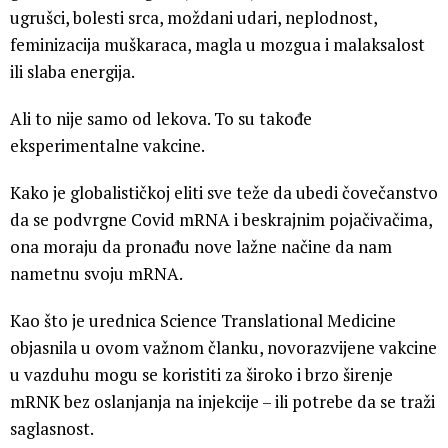
ugrušci, bolesti srca, moždani udari, neplodnost,
feminizacija muškaraca, magla u mozgua i malaksalost
ili slaba energija.
Ali to nije samo od lekova. To su takođe
eksperimentalne vakcine.
Kako je globalističkoj eliti sve teže da ubedi čovečanstvo
da se podvrgne Covid mRNA i beskrajnim pojačivačima,
ona moraju da pronađu nove lažne načine da nam
nametnu svoju mRNA.
Kao što je urednica Science Translational Medicine
objasnila u ovom važnom članku, novorazvijene vakcine
u vazduhu mogu se koristiti za široko i brzo širenje
mRNK bez oslanjanja na injekcije – ili potrebe da se traži
saglasnost.