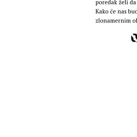
poredak želi da 
Kako će nas bu
zlonamernim ol