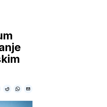
rum
anje
skim