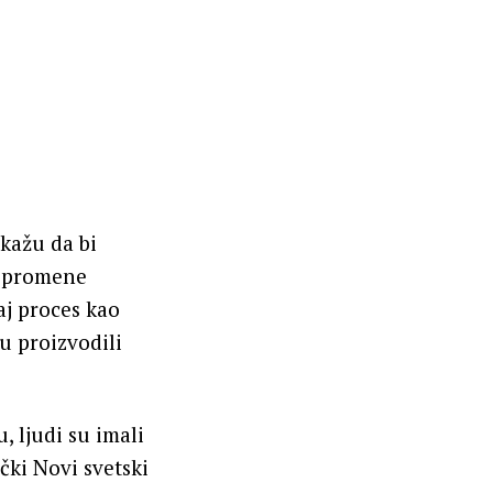
kažu da bi
e promene
aj proces kao
u proizvodili
, ljudi su imali
čki Novi svetski