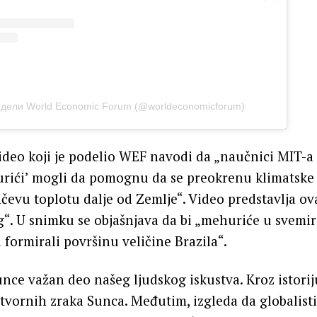
у дели World Economic Forum (@worldeconomicforum)
ideo koji je podelio WEF navodi da „naučnici MIT-a 
urići’ mogli da pomognu da se preokrenu klimatsk
unčevu toplotu dalje od Zemlje“. Video predstavlja ov
“. U snimku se objašnjava da bi „mehuriće u svemir
i formirali površinu veličine Brazila“.
unce važan deo našeg ljudskog iskustva. Kroz istoriju
otvornih zraka Sunca. Međutim, izgleda da globalisti