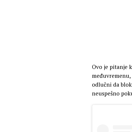
Ovo je pitanje k
međuvremenu, WE
odlučni da blok
neuspešno poku