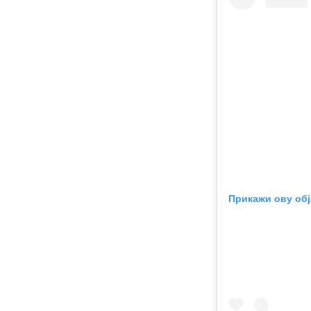
Прикажи ову обј