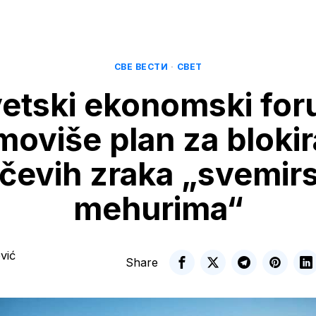
СВЕ ВЕСТИ
·
СВЕТ
etski ekonomski fo
moviše plan za blokir
čevih zraka „svemir
mehurima“
vić
Share