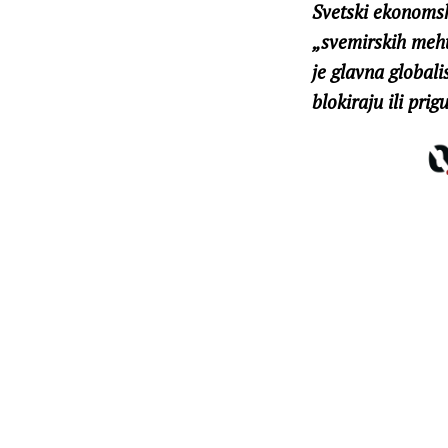
Svetski ekonomsk
„svemirskih mehu
je glavna globali
blokiraju ili pri