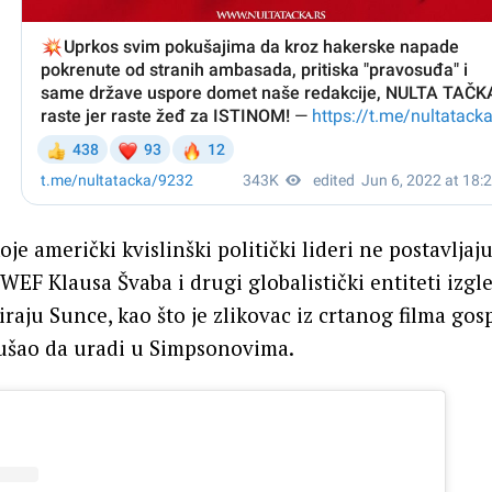
oje američki kvislinški politički lideri ne postavljaj
F Klausa Švaba i drugi globalistički entiteti izgl
iraju Sunce, kao što je zlikovac iz crtanog filma go
šao da uradi u Simpsonovima.