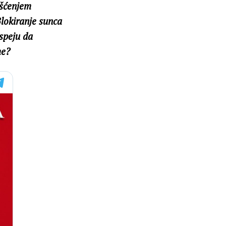
šćenjem
lokiranje sunca
uspeju da
me?