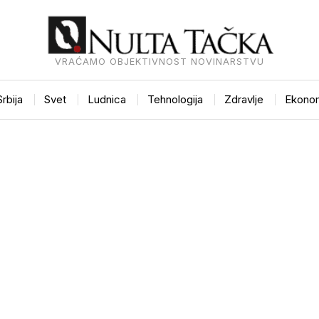
VRAĆAMO OBJEKTIVNOST NOVINARSTVU
Srbija
Svet
Ludnica
Tehnologija
Zdravlje
Ekonom