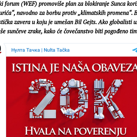
i forum (WEF) promoviše plan za blokiranje Sunca kori
rića“, navodno za borbu protiv „klimatskih promena“. B
stička zavera u koju je umešan Bil Gejts. Ako globalisti 
guše sunčeve zrake, kako će čovečanstvo biti pogođeno ti