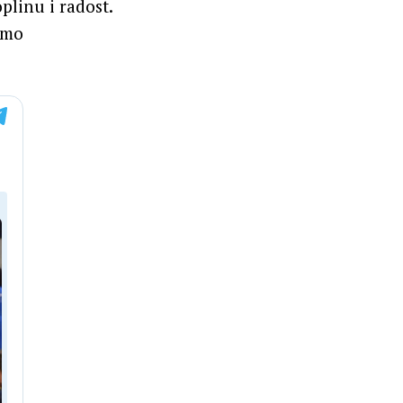
plinu i radost.
imo