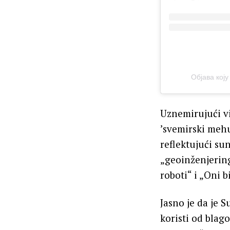
Објава кој
Uznemirujući v
’svemirski meh
reflektujući s
„geoinženjering
roboti“ i „Oni b
Jasno je da je S
koristi od blag