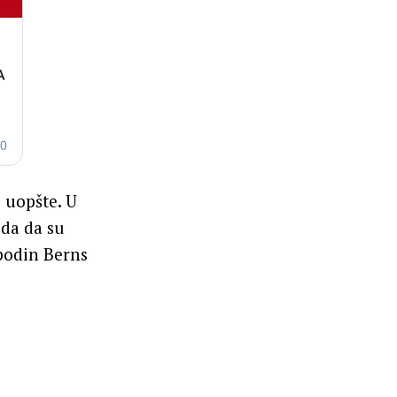
u uopšte. U
eda da su
spodin Berns