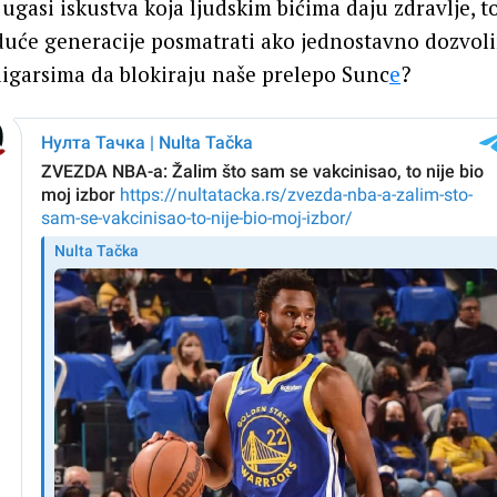
ugasi iskustva koja ljudskim bićima daju zdravlje, to
duće generacije posmatrati ako jednostavno dozvol
igarsima da blokiraju naše prelepo Sunc
e
?