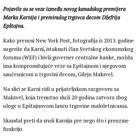
Pojavile su se veze između novog kanadskog premijera
Marka Karnija i preminulog trgovca decom Džefrija
Epštajna.
Kako prenosi New York Post, fotografija iz 2013. godine
sugeriše da Karni, istaknuti član Svetskog ekonomskog
foruma (WEF) i bivši guverner centralne banke, možda
ima kompromitujuće veze sa Epštajnom i njegovom
saučesnicom u trgovini decom, Gilejn Maksvel.
Na slici se Karni vidi u prijateljskom razgovoru sa
Maksvel, koja trenutno služi 20 godina zatvora zbog
uloge u Epštajnovom lancu trgovine maloletnicama.
Skandal preti da sruši Karnija pre nego što i preuzme
funkciju