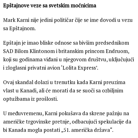
Epštajnove veze sa svetskim moćnicima
Mark Karni nije jedini političar čije se ime dovodi u vezu
sa Epštajnom.
Epštajn je imao bliske odnose sa bivšim predsednikom
SAD Bilom Klintonom i britanskim princom Endruom,
koji su godinama viđani u njegovom društvu, uključujući
i zloglasni privatni avion ‘Lolita Express’.
Ovaj skandal dolazi u trenutku kada Karni preuzima
vlast u Kanadi, ali će morati da se suoči sa ozbiljnim
optužbama iz prošlosti.
U međuvremenu, Karni pokušava da skrene pažnju na
američke trgovinske pretnje, odbacujući spekulacije da
bi Kanada mogla postati „51. američka država“.