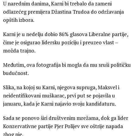
U narednim danima, Karni bi trebalo da zameni
odlazećeg premijera Džastina Trudoa do održavanja
opštih izbora.
Karni je u nedelju dobio 86% glasova Liberalne partije,
čime je osigurao lidersku poziciju i preuzeo vlast –
možda trajno.
Međutim, ova fotografija bi mogla da mu sruši političku
budućnost.
Slika, na kojoj su Karni, njegova supruga, Maksvel i
neidentifikovani muškarac, prvi put se pojavila u
januaru, kada je Karni najavio svoju kandidaturu.
Sada se ponovo širi društvenim mrežama, dok ga lider
Konzervativne partije Pjer Polijev sve oštrije napada
zbog nje.