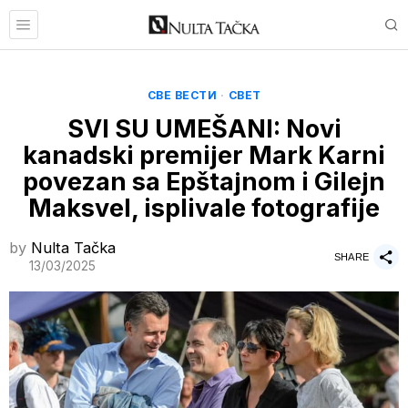
СВЕ ВЕСТИ
·
СВЕТ
SVI SU UMEŠANI: Novi
kanadski premijer Mark Karni
povezan sa Epštajnom i Gilejn
Maksvel, isplivale fotografije
by
Nulta Tačka
SHARE
13/03/2025