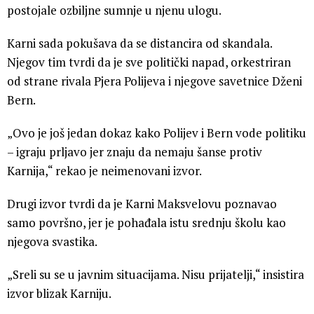
postojale ozbiljne sumnje u njenu ulogu.
Karni sada pokušava da se distancira od skandala.
Njegov tim tvrdi da je sve politički napad, orkestriran
od strane rivala Pjera Polijeva i njegove savetnice Dženi
Bern.
„Ovo je još jedan dokaz kako Polijev i Bern vode politiku
– igraju prljavo jer znaju da nemaju šanse protiv
Karnija,“ rekao je neimenovani izvor.
Drugi izvor tvrdi da je Karni Maksvelovu poznavao
samo površno, jer je pohađala istu srednju školu kao
njegova svastika.
„Sreli su se u javnim situacijama. Nisu prijatelji,“ insistira
izvor blizak Karniju.