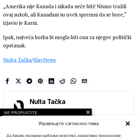
„Amerika nije Kanada i nikada neće biti! Nismo tražili
ovaj sukob, ali Kanađani su uvek spremni da se bore,“
izjavio je Karni.
Ipak, najveća borba bi mogla biti ona za njegov politički
opstanak.
Nulta Tačka
/
SlayNews
Nulta Tačka
NE PROPUSTITE
Greta Tunberg
Управљајте сагласностима
deportovana iz
Izraela nakon
Да бисмо пружили најбоље искуство, користимо технологије
zaplene