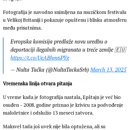
Fotografija je navodno snimljena na muzičkom festivalu
u Velikoj Britaniji i pokazuje opuštenu i blisku atmosferu
među prisutnima.
Evropska komisija predlaže novu uredbu o
deportaciji ilegalnih migranata u treće zemlje 🇪🇺
https://t.co/UeABhm6PYg
— Nulta Tačka (@NultaTackaSrb)
March 13, 2025
Vremenska linija otvara pitanja
U vreme kada je fotografija nastala, Epštajn je već bio
osuđen – 2008. godine priznao je krivicu za podvođenje
maloletnice i odslužio 13 meseci zatvora.
Maksvel tada još uvek nije bila optužena, ali su