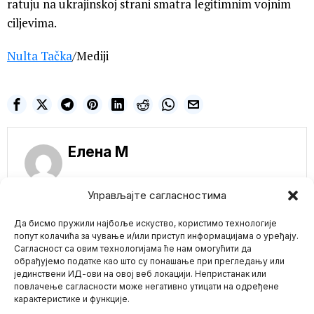
ratuju na ukrajinskoj strani smatra legitimnim vojnim
ciljevima.
Nulta Tačka
/Mediji
Елена M
Управљајте сагласностима
NE PROPUSTITE
Да бисмо пружили најбоље искуство, користимо технологије
EVO KAKO
попут колачића за чување и/или приступ информацијама о уређају.
MENTALNO BOLESNA
Сагласност са овим технологијама ће нам омогућити да
OSOBA SA MASKOM
обрађујемо податке као што су понашање при прегледању или
MALTRETIRA
јединствени ИД-ови на овој веб локацији. Непристанак или
Mario zna Youtube
NEMASKIRANU
повлачење сагласности може негативно утицати на одређене
OSOBU
карактеристике и функције.
Žena koja savršeno
Impressum
Kontakt
O Nama
reprezentuje psihozu