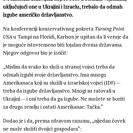
uključujući one u Ukrajini i Izraelu, trebalo da odmah
izgube američko državljanstvo.
Na konferenciji konzervativnog pokreta
Turning Point
USA
u Tampi na Floridi, Karlson je upitan da li veruje da
je moguće istovremeno biti lojalan dvema državama.
Njegov odgovor bio je izričit:
„Mislim da svako ko služi u stranoj vojsci treba da
odmah izgubi svoje državljanstvo. Ima mnogo
Amerikanaca koji su služili u izraelskoj vojsci (IDF) —
treba da izgube državljanstvo. Mnogi su ratovali u
Ukrajini — i oni treba da ga izgube. Ne možete se boriti
za drugu zemlju i ostati Amerikanac. Tačka.“
Dodao je i da, prema zdravom razumu, „nijedan čovek
ne može služiti dvojici gospodara“: