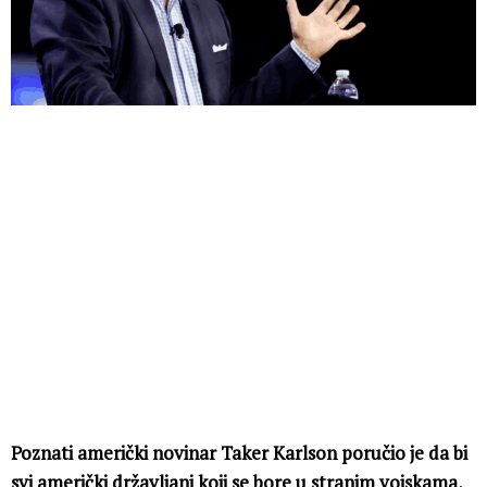
Poznati američki novinar Taker Karlson poručio je da bi
svi američki državljani koji se bore u stranim vojskama,