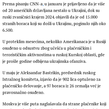
Prema pisanju CNN-a
,
u januaru je prijavljeno da je više
od 20 američkih državljana nestalo u Ukrajini, dok su
ruski zvaničnici krajem 2024. objavili da je od 15.000
stranih boraca koji su došli u Ukrajinu, poginulo njih oko
6.500.
U proteklim mesecima, nekoliko Amerikanaca je u Rusiji
osuđeno u odsustvu zbog učešća u plaćeničkim i
terorističkim aktivnostima u ruskoj Kurskoj oblasti, gde
je prošle godine odbijena ukrajinska ofanziva.
U maju je Aleksandar Bastrikin, predsednik ruskog
Istražnog komiteta, izjavio da je 902 lica optuženo za
plaćeničko delovanje, a 97 boraca iz 26 zemalja već je
pravosnažno osuđeno.
Moskva je više puta naglašavala da strane plaćenike koji