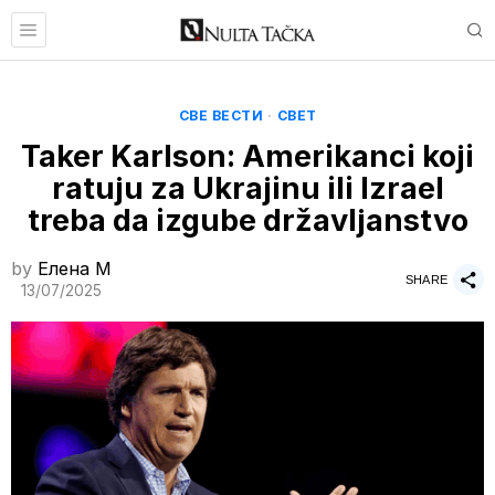
СВЕ ВЕСТИ
·
СВЕТ
Taker Karlson: Amerikanci koji
ratuju za Ukrajinu ili Izrael
treba da izgube državljanstvo
by
Елена M
SHARE
13/07/2025