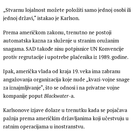
„Stvarnu lojalnost možete položiti samo jednoj osobi ili
jednoj državi,“ istakao je Karlson.
Prema američkom zakonu, trenutno ne postoji
automatska kazna za služenje u stranim oružanim
snagama. SAD takođe nisu potpisnice UN Konvencije
protiv regrutacije i upotrebe plaćenika iz 1989. godine.
Ipak, američka vlada od kraja 19. veka ima zabranu
angažovanja organizacija koje nude „kvazi-vojne snage
za iznajmljivanje“, što se odnosi i na privatne vojne
kompanije poput
Blackwater
-a.
Karlsonove izjave dolaze u trenutku kada se pojačava
pažnja prema američkim državljanima koji učestvuju u
ratnim operacijama u inostranstvu.