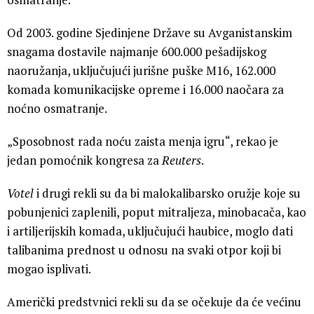
Neposrednija je zabrinutost zbog nekih oružja i opreme
koje je lakše koristiti, poput naočara za noćno
osmatranje.
Od 2003. godine Sjedinjene Države su Avganistanskim
snagama dostavile najmanje 600.000 pešadijskog
naoružanja, uključujući jurišne puške M16, 162.000
komada komunikacijske opreme i 16.000 naočara za
noćno osmatranje.
„Sposobnost rada noću zaista menja igru“, rekao je
jedan pomoćnik kongresa za
Reuters
.
Votel
i drugi rekli su da bi malokalibarsko oružje koje su
pobunjenici zaplenili, poput mitraljeza, minobacača, kao
i artiljerijskih komada, uključujući haubice, moglo dati
talibanima prednost u odnosu na svaki otpor koji bi