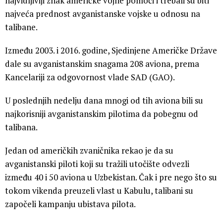
najvidljiviji znak američke vojne pomoći i trebali su biti
najveća prednost avganistanske vojske u odnosu na
talibane.
Između 2003. i 2016. godine, Sjedinjene Američke Države
dale su avganistanskim snagama 208 aviona, prema
Kancelariji za odgovornost vlade SAD (GAO).
U poslednjih nedelju dana mnogi od tih aviona bili su
najkorisniji avganistanskim pilotima da pobegnu od
talibana.
Jedan od američkih zvaničnika rekao je da su
avganistanski piloti koji su tražili utočište odvezli
između 40 i 50 aviona u Uzbekistan. Čak i pre nego što su
tokom vikenda preuzeli vlast u Kabulu, talibani su
započeli kampanju ubistava pilota.