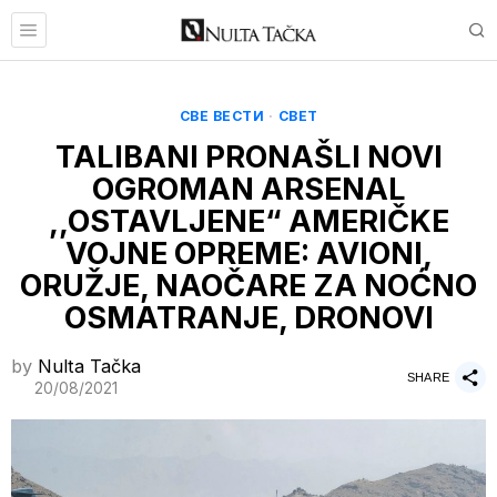
СВЕ ВЕСТИ
·
СВЕТ
TALIBANI PRONAŠLI NOVI
OGROMAN ARSENAL
,,OSTAVLJENE“ AMERIČKE
VOJNE OPREME: AVIONI,
ORUŽJE, NAOČARE ZA NOĆNO
OSMATRANJE, DRONOVI
by
Nulta Tačka
SHARE
20/08/2021