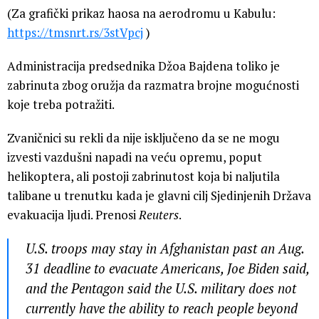
(Za grafički prikaz haosa na aerodromu u Kabulu:
https://tmsnrt.rs/3stVpcj
)
Administracija predsednika Džoa Bajdena toliko je
zabrinuta zbog oružja da razmatra brojne mogućnosti
koje treba potražiti.
Zvaničnici su rekli da nije isključeno da se ne mogu
izvesti vazdušni napadi na veću opremu, poput
helikoptera, ali postoji zabrinutost koja bi naljutila
talibane u trenutku kada je glavni cilj Sjedinjenih Država
evakuacija ljudi. Prenosi
Reuters
.
U.S. troops may stay in Afghanistan past an Aug.
31 deadline to evacuate Americans, Joe Biden said,
and the Pentagon said the U.S. military does not
currently have the ability to reach people beyond