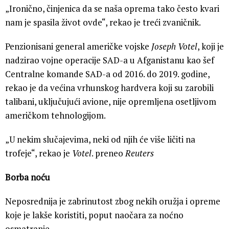
letenju i za to je potrebna posebna obuka. Prenosi
Reuters
.
„Ironično, činjenica da se naša oprema tako često kvari
nam je spasila život ovde“, rekao je treći zvaničnik.
Penzionisani general američke vojske
Joseph Votel
, koji je
nadzirao vojne operacije SAD-a u Afganistanu kao šef
Centralne komande SAD-a od 2016. do 2019. godine,
rekao je da većina vrhunskog hardvera koji su zarobili
talibani, uključujući avione, nije opremljena osetljivom
američkom tehnologijom.
„U nekim slučajevima, neki od njih će više ličiti na
trofeje“, rekao je
Votel
. preneo
Reuters
Borba noću