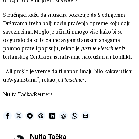
Jedan od američkih predstavnika rekao je da Kina neće
verovatno dobiti mnogo, jer Peking već ima pristup
oružju i opremi. prenosi
Reuters
Stručnjaci kažu da situacija pokazuje da Sjedinjenim
Državama treba bolji način praćenja opreme koju daju
saveznicima. Moglo je učiniti mnogo više kako bi se
osiguralo da se te zalihe avganistanskim snagama
pomno prate i popisuju, rekao je
Justine Fleischner
iz
britanskog Centra za istraživanje naoružanja i konflikt.
„Ali prošlo je vreme da ti napori imaju bilo kakav uticaj
u Avganistanu“, rekao je
Fleischner
.
Nulta Tačka/Reuters