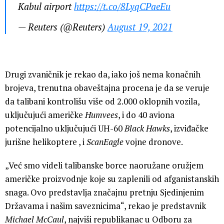
Kabul airport
https://t.co/8LyqCPaeEu
— Reuters (@Reuters)
August 19, 2021
Drugi zvaničnik je rekao da, iako još nema konačnih
brojeva, trenutna obaveštajna procena je da se veruje
da talibani kontrolišu više od 2.000 oklopnih vozila,
uključujući američke
Humvees
, i do 40 aviona
potencijalno uključujući UH-60
Black Hawks
, izviđačke
jurišne helikoptere , i
ScanEagle
vojne dronove.
„Već smo videli talibanske borce naoružane oružjem
američke proizvodnje koje su zaplenili od afganistanskih
snaga. Ovo predstavlja značajnu pretnju Sjedinjenim
Državama i našim saveznicima“, rekao je predstavnik
Michael
McCaul
, najviši republikanac u Odboru za