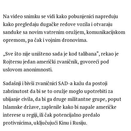
Na video snimku se vidi kako pobunjenici napreduju
kako pregledaju dugačke redove vozila i otvaraju
sanduke sa novim vatrenim oružjem, komunikacijskom
opremom, pa čak i vojnim dronovima.
„Sve što nije uništeno sada je kod talibana“, rekao je
Rojtersu jedan američki zvaničnik, govoreći pod
uslovom anonimnosti.
Sadašnji i bivši zvaničnici SAD-a kažu da postoji
zabrinutost da bi se to oružje moglo upotrebiti za
ubijanje civila, da bi ga druge militantne grupe, poput
Islamske države, zaplenile kako bi napale američke
interese u regiji, ili čak potencijalno predalo
protivnicima, uključujući Kinu i Rusiju.