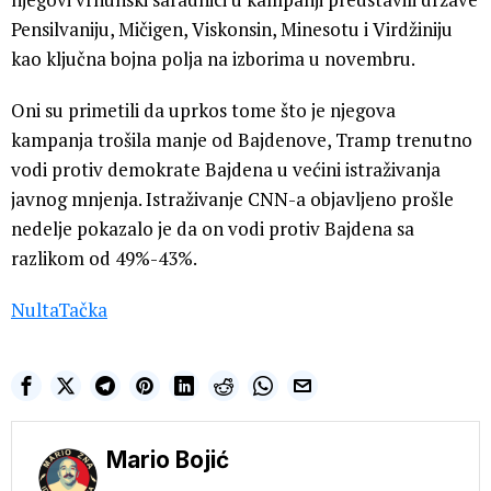
Pensilvaniju, Mičigen, Viskonsin, Minesotu i Virdžiniju
kao ključna bojna polja na izborima u novembru.
Oni su primetili da uprkos tome što je njegova
kampanja trošila manje od Bajdenove, Tramp trenutno
vodi protiv demokrate Bajdena u većini istraživanja
javnog mnjenja. Istraživanje CNN-a objavljeno prošle
nedelje pokazalo je da on vodi protiv Bajdena sa
razlikom od 49%-43%.
NultaTačka
Mario Bojić