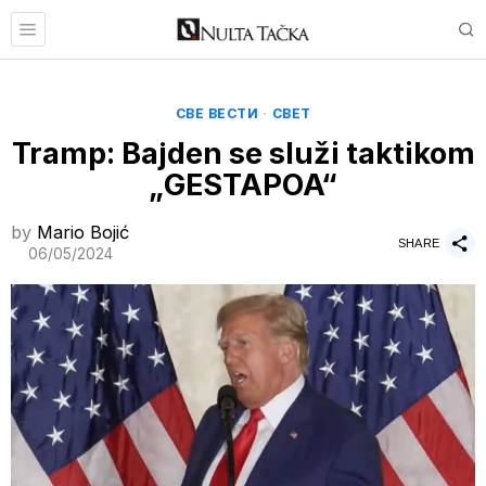
СВЕ ВЕСТИ
·
СВЕТ
Tramp: Bajden se služi taktikom
„GESTAPOA“
by
Mario Bojić
SHARE
06/05/2024