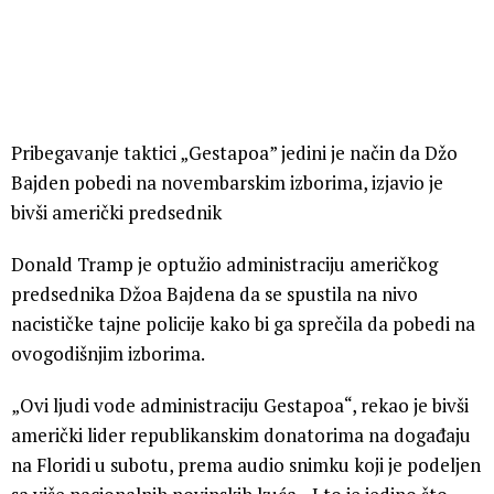
Pribegavanje taktici „Gestapoa” jedini je način da Džo
Bajden pobedi na novembarskim izborima, izjavio je
bivši američki predsednik
Donald Tramp je optužio administraciju američkog
predsednika Džoa Bajdena da se spustila na nivo
nacističke tajne policije kako bi ga sprečila da pobedi na
ovogodišnjim izborima.
„Ovi ljudi vode administraciju Gestapoa“, rekao je bivši
američki lider republikanskim donatorima na događaju
na Floridi u subotu, prema audio snimku koji je podeljen