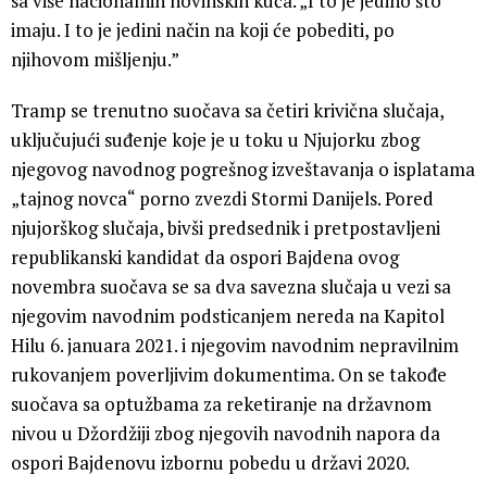
sa više nacionalnih novinskih kuća. „I to je jedino što
imaju. I to je jedini način na koji će pobediti, po
njihovom mišljenju.”
Tramp se trenutno suočava sa četiri krivična slučaja,
uključujući suđenje koje je u toku u Njujorku zbog
njegovog navodnog pogrešnog izveštavanja o isplatama
„tajnog novca“ porno zvezdi Stormi Danijels. Pored
njujorškog slučaja, bivši predsednik i pretpostavljeni
republikanski kandidat da ospori Bajdena ovog
novembra suočava se sa dva savezna slučaja u vezi sa
njegovim navodnim podsticanjem nereda na Kapitol
Hilu 6. januara 2021. i njegovim navodnim nepravilnim
rukovanjem poverljivim dokumentima. On se takođe
suočava sa optužbama za reketiranje na državnom
nivou u Džordžiji zbog njegovih navodnih napora da
ospori Bajdenovu izbornu pobedu u državi 2020.