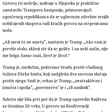
Gotovo tri nedelje, suđenje u Njujorku je praktično
zaustavilo Trampovu kampanju, primoravajući
ogorčenog republikanca da se uglavnom odrekne svojih
uobičajenih skupova radi kraćih govora na stepenicama
suda.
„Ali meni to ne smeta“, nastavio je Tramp. „Ako vam je
previše stalo, skloni ste da se gušite. I na neki način, nije
me briga. Samo znaš, život je život.”
Tramp je, međutim, pokrenuo tiradu protiv vladinog
tužioca Džeka Smita, koji nadgleda dva savezna slučaja
protiv njega. Smit je, rekao je Tramp, „neatraktivan i
iznutra i spolja“, „poremećen“ je i „zli nasilnik“.
Subota nije bila prvi put da je Tramp uporedio Bajdena
sa tiranima 20. veka. U govoru na Konferenciji