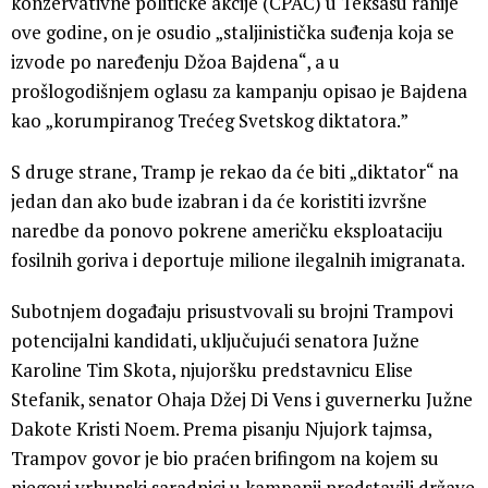
konzervativne političke akcije (CPAC) u Teksasu ranije
ove godine, on je osudio „staljinistička suđenja koja se
izvode po naređenju Džoa Bajdena“, a u
prošlogodišnjem oglasu za kampanju opisao je Bajdena
kao „korumpiranog Trećeg Svetskog diktatora.”
S druge strane, Tramp je rekao da će biti „diktator“ na
jedan dan ako bude izabran i da će koristiti izvršne
naredbe da ponovo pokrene američku eksploataciju
fosilnih goriva i deportuje milione ilegalnih imigranata.
Subotnjem događaju prisustvovali su brojni Trampovi
potencijalni kandidati, uključujući senatora Južne
Karoline Tim Skota, njujoršku predstavnicu Elise
Stefanik, senator Ohaja Džej Di Vens i guvernerku Južne
Dakote Kristi Noem. Prema pisanju Njujork tajmsa,
Trampov govor je bio praćen brifingom na kojem su
njegovi vrhunski saradnici u kampanji predstavili države