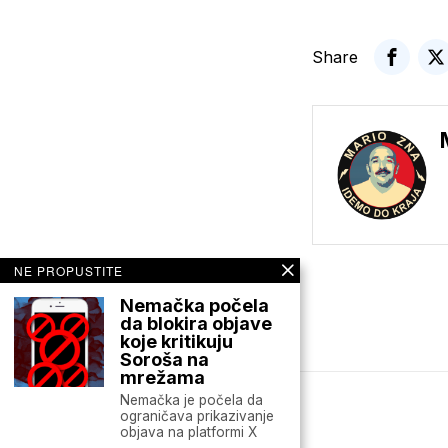
Share
NE PROPUSTITE
Nemačka počela
da blokira objave
koje kritikuju
Soroša na
mrežama
Nemačka je počela da
ograničava prikazivanje
Mario zna Youtube
objava na platformi X