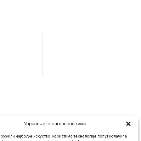
Управљајте сагласностима
ружили најбоље искуство, користимо технологије попут колачића