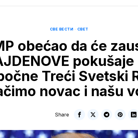
СВЕ ВЕСТИ
·
СВЕТ
 obećao da će zaus
AJDENOVE pokušaje 
počne Treći Svetski R
ačimo novac i našu v
Share