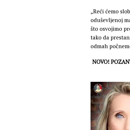
„Reći ćemo slob
oduševljenoj ma
što osvojimo pr
tako da prestan
odmah počnemo d
NOVO! POZANT