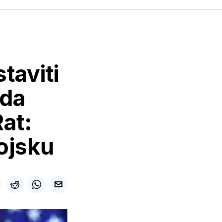
taviti
da
at:
ojsku