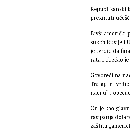
Republikanski 
prekinuti učešć
Bivši američki 
sukob Rusije i
je tvrdio da fi
rata i obećao je
Govoreći na nac
Tramp je tvrdi
naciju“ i obećao
On je kao glavn
rasipanja dolar
zaštitu „američ