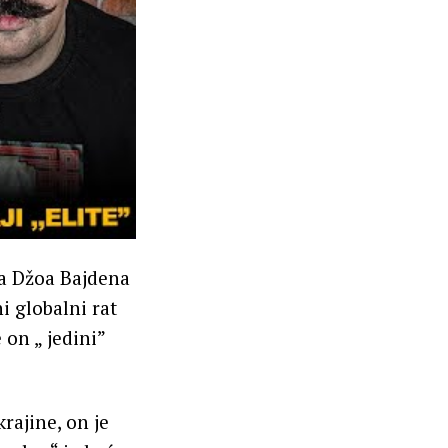
da Džoa Bajdena
ni globalni rat
 on „ jedini”
rajine, on je