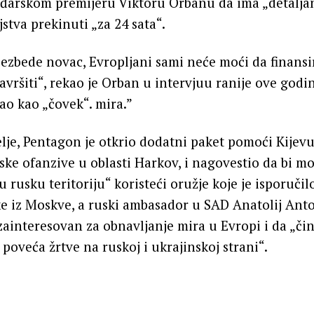
ađarskom premijeru Viktoru Orbanu da ima „detaljan
jstva prekinuti „za 24 sata“.
zbede novac, Evropljani sami neće moći da finansira
završiti“, rekao je Orban u intervjuu ranije ove godi
o kao „čovek“. mira.”
lje, Pentagon je otkrio dodatni paket pomoći Kijev
ske ofanzive u oblasti Harkov, i nagovestio da bi mo
 rusku teritoriju“ koristeći oružje koje je isporučil
ike iz Moskve, a ruski ambasador u SAD Anatolij Ant
zainteresovan za obnavljanje mira u Evropi i da „čin
poveća žrtve na ruskoj i ukrajinskoj strani“.