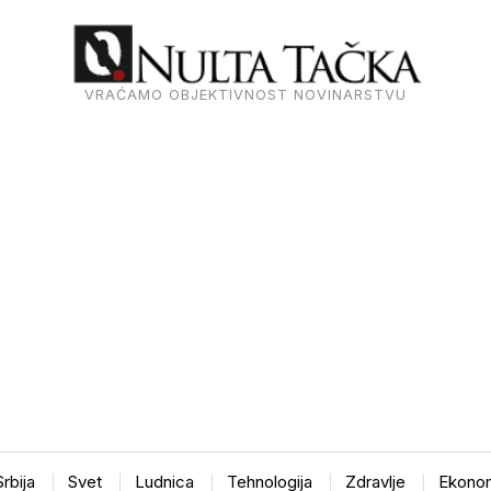
VRAĆAMO OBJEKTIVNOST NOVINARSTVU
Srbija
Svet
Ludnica
Tehnologija
Zdravlje
Ekonom