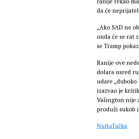
ranije rekao m
da će neprijatel
„Ako SAD ne obe
onda će se rat 
se Tramp pokaza
Ranije ove nede
dolara usred ru
udare „duboko u
izazvao je krit
Vašington nije 
produži sukob i 
NultaTačka