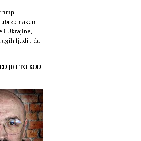
 Tramp
t ubrzo nakon
 i Ukrajine,
ugih ljudi i da
DIJE I TO KOD