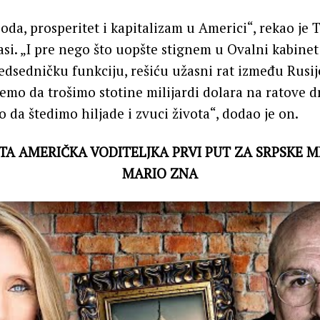
oda, prosperitet i kapitalizam u Americi“, rekao je
si. „I pre nego što uopšte stignem u Ovalni kabine
edsedničku funkciju, rešiću užasni rat između Rusije
emo da trošimo stotine milijardi dolara na ratove dr
a štedimo hiljade i zvuci života“, dodao je on.
A AMERIČKA VODITELJKA PRVI PUT ZA SRPSKE ME
MARIO ZNA