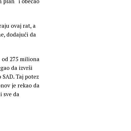
 plan“ i obećao
ju ovaj rat, a
ne, dodajući da
u od 275 miliona
gao da izvrši
o SAD. Taj potez
onov je rekao da
i sve da