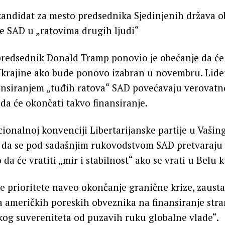
kandidat za mesto predsednika Sjedinjenih država o
e SAD u „ratovima drugih ljudi“
predsednik Donald Tramp ponovio je obećanje da će
 Ukrajine ako bude ponovo izabran u novembru. Lide
nansiranjem „tuđih ratova“ SAD povećavaju verovat
 da će okončati takvo finansiranje.
ionalnoj konvenciji Libertarijanske partije u Vašin
o da se pod sadašnjim rukovodstvom SAD pretvaraju
 da će vratiti „mir i stabilnost“ ako se vrati u Belu 
e prioritete naveo okončanje granične krize, zausta
a američkih poreskih obveznika na finansiranje stra
kog suvereniteta od puzavih ruku globalne vlade“.