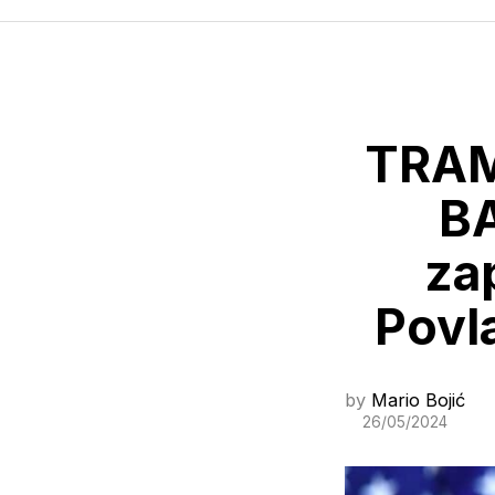
TRAMP
B
za
Povl
by
Mario Bojić
26/05/2024