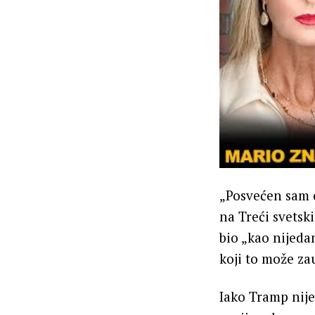
„Posvećen sam o
na Treći svetski
bio „kao nijeda
koji to može zau
Iako Tramp nije