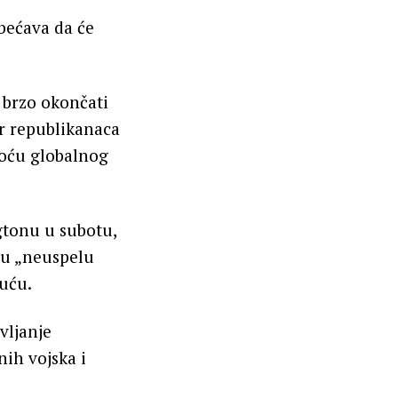
bećava da će
 brzo okončati
r republikanaca
noću globalnog
gtonu u subotu,
 u „neuspelu
kuću.
vljanje
nih vojska i