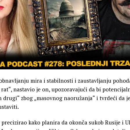
bnavljanju mira i stabilnosti i zaustavljanju poho
 rat“, nastavio je on, upozoravajući da bi potencijal
n drugi“ zbog „masovnog naoružanja“ i tvrdeći da je
staviti.
 precizirao kako planira da okonča sukob Rusije i Uk