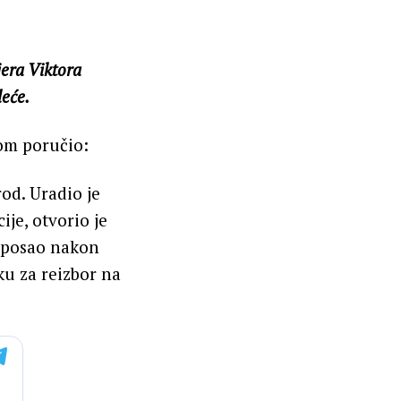
era Viktora
leće.
om poručio:
rod. Uradio je
ije, otvorio je
j posao nakon
ku za reizbor na