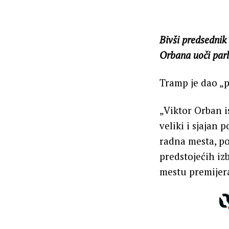
Bivši predsedni
Orbana uoči parl
Tramp je dao „
„Viktor Orban i
veliki i sjajan 
radna mesta, po
predstojećih izb
mestu premijera