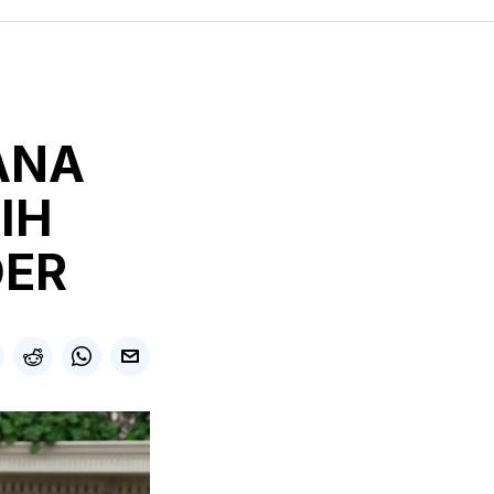
ANA
IH
DER