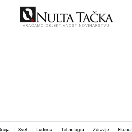
VRAĆAMO OBJEKTIVNOST NOVINARSTVU
Srbija
Svet
Ludnica
Tehnologija
Zdravlje
Ekonom