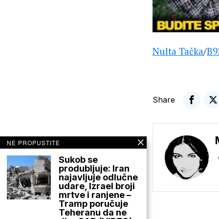
Nulta Tačka
/
B9
Share
NE PROPUSTITE
Sukob se
produbljuje: Iran
najavljuje odlučne
udare, Izrael broji
mrtve i ranjene –
Tramp poručuje
Teheranu da ne