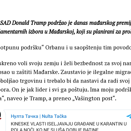
k SAD Donald Tramp podržao je danas mađarskog premij
amentarnih izbora u Mađarskoj, koji su planirani za pro
potpunu podršku“ Orbanu i u saopštenju tim povod
skreno voli svoju zemju i želi bezbednost za svoj na
posao u zaštiti Mađarske. Zaustavio je ilegalne migrac
boljšao trgovinu i trebalo bi da nastavi da radi svo
ora. On je jak lider i svi ga poštuju. Ima moju podrš
“, naveo je Tramp, a preneo „Vašington post“.