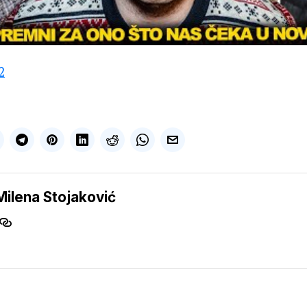
2
Milena Stojaković