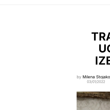
TR
U
IZ
by
Milena Stojako
03/01/2022