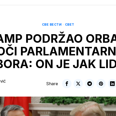
СВЕ ВЕСТИ
·
СВЕТ
AMP PODRŽAO ORB
OČI PARLAMENTARN
BORA: ON JE JAK LI
vić
Share