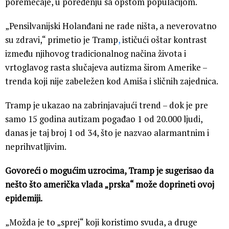
poremećaje, u poređenju sa opštom populacijom.
„Pensilvanijski Holanđani ne rade ništa, a neverovatno
su zdravi,“ primetio je Tramp
,
ističući oštar kontrast
između njihovog tradicionalnog načina života i
vrtoglavog rasta slučajeva autizma širom Amerike –
trenda koji nije zabeležen kod Amiša i sličnih zajednica.
Tramp je ukazao na zabrinjavajući trend – dok je pre
samo 15 godina autizam pogađao 1 od 20.000 ljudi,
danas je taj broj 1 od 34, što je nazvao alarmantnim i
neprihvatljivim.
Govoreći o mogućim uzrocima, Tramp je sugerisao da
nešto što američka vlada „prska“ može doprineti ovoj
epidemiji.
„Možda je to „sprej“ koji koristimo svuda, a druge