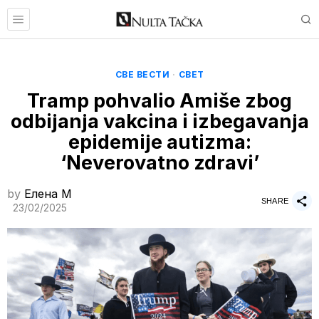
СВЕ ВЕСТИ
·
СВЕТ
Tramp pohvalio Amiše zbog
odbijanja vakcina i izbegavanja
epidemije autizma:
‘Neverovatno zdravi’
by
Елена M
SHARE
23/02/2025