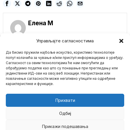
Елена M
NE PROPUSTITE
Управљајте сагласностима
Ovo je zvanični
Да бисмо пружили најбоље искуство, користимо технологије
prekid primirja
između Izraela i
попут колачића за чување и/или приступ информацијама о уређају.
Palestine! IDF zasuo
Сагласност са овим технологијама ће нам омогућити да
Gazu bombama kao
обрађујемо податке као што су понашање при прегледању или
odgovor na
јединствени ИД-ови на овој веб локацији. Непристанак или
Mario zna Youtube
palestinske
повлачење сагласности може негативно утицати на одређене
eksplozivne balone.
(VIDEO)
карактеристике и функције.
Impressum
Kontakt
O Nama
Izraelska vojska rekla je
da su njeni avioni u sredu
Прихвати
Lažni kovid testovi
doneli milione: sudovi
razotkrivaju veliku
Одбиј
prevaru
Kriza kovida-19 možda
Прикажи подешавања
©
2026
- Sva prava zadržana.
deluje kao da je ostala