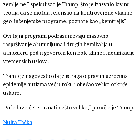
zemlje ne,“ spekulisao je Tramp, što je izazvalo lavinu
teorija da se možda referisao na kontroverzne vladine
geo-inženjerske programe, poznate kao „kemtrejls“.
Ovi tajni programi podrazumevaju masovno
raspršivanje aluminijuma i drugih hemikalija u
atmosferu pod izgovorom kontrole klime i modifikacije
vremenskih uslova.
Tramp je nagovestio da je istraga o pravim uzrocima
epidemije autizma već u toku i obećao veliko otkriće
uskoro.
„Vrlo brzo ćete saznati nešto veliko,“ poručio je Tramp.
Nulta Tačka