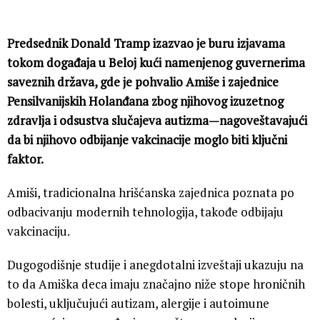
Predsednik Donald Tramp izazvao je buru izjavama
tokom događaja u Beloj kući namenjenog guvernerima
saveznih država, gde je pohvalio Amiše i zajednice
Pensilvanijskih Holanđana zbog njihovog izuzetnog
zdravlja i odsustva slučajeva autizma—nagoveštavajući
da bi njihovo odbijanje vakcinacije moglo biti ključni
faktor.
Amiši, tradicionalna hrišćanska zajednica poznata po
odbacivanju modernih tehnologija, takođe odbijaju
vakcinaciju.
Dugogodišnje studije i anegdotalni izveštaji ukazuju na
to da Amiška deca imaju značajno niže stope hroničnih
bolesti, uključujući autizam, alergije i autoimune