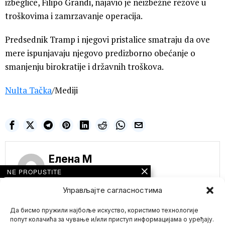
izbeglice, Filipo Grandi, najavio je neizbežne rezove u
troškovima i zamrzavanje operacija.
Predsednik Tramp i njegovi pristalice smatraju da ove
mere ispunjavaju njegovo predizborno obećanje o
smanjenju birokratije i državnih troškova.
Nulta Tačka
/Mediji
Елена M
NE PROPUSTITE
Sve zbog
Управљајте сагласностима
predsednika koji
svira klavir uz pomoć
Да бисмо пружили најбоље искуство, користимо технологије
penisa! Ukrajince
čeka potpuni MRAK,
попут колачића за чување и/или приступ информацијама о уређају.