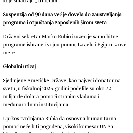
koje smatraju „kritičnim.“
Suspenzija od 90 dana već je dovela do zaustavljanja
programa i otpuštanja zaposlenih širom sveta
Državni sekretar Marko Rubio izuzeo je samo hitne
programe ishrane i vojnu pomoć Izraelu i Egiptu iz ove
mere.
Globalni uticaj
Sjedinjene Američke Države, kao najveći donator na
svetu, u fiskalnoj 2023. godini podelile su oko 72
milijarde dolara pomoći stranim vladama i
međunarodnim institucijama.
Uprkos tvrdnjama Rubia da osnovna humanitarna
pomoć neće biti pogođena, visoki komesar UN za