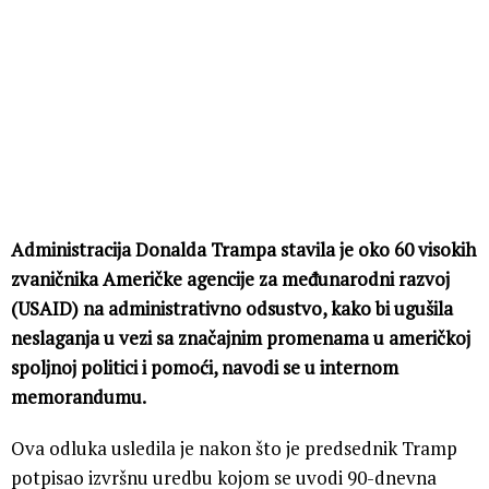
Administracija Donalda Trampa stavila je oko 60 visokih
zvaničnika Američke agencije za međunarodni razvoj
(USAID) na administrativno odsustvo, kako bi ugušila
neslaganja u vezi sa značajnim promenama u američkoj
spoljnoj politici i pomoći, navodi se u internom
memorandumu.
Ova odluka usledila je nakon što je predsednik Tramp
potpisao izvršnu uredbu kojom se uvodi 90-dnevna