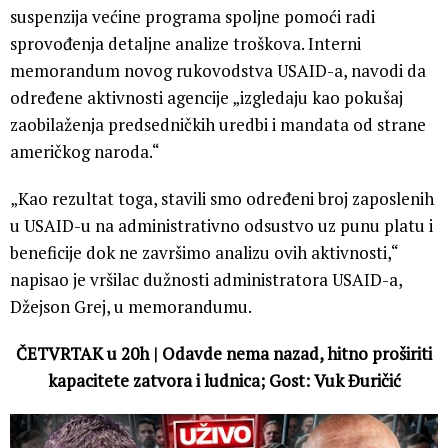
suspenzija većine programa spoljne pomoći radi
sprovođenja detaljne analize troškova. Interni
memorandum novog rukovodstva USAID-a, navodi da
određene aktivnosti agencije „izgledaju kao pokušaj
zaobilaženja predsedničkih uredbi i mandata od strane
američkog naroda.“
„Kao rezultat toga, stavili smo određeni broj zaposlenih
u USAID-u na administrativno odsustvo uz punu platu i
beneficije dok ne završimo analizu ovih aktivnosti,“
napisao je vršilac dužnosti administratora USAID-a,
Džejson Grej, u memorandumu.
ČETVRTAK u 20h | Odavde nema nazad, hitno proširiti
kapacitete zatvora i ludnica; Gost: Vuk Đuričić