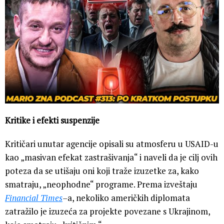
Kritike i efekti suspenzije
Kritičari unutar agencije opisali su atmosferu u USAID-u
kao „masivan efekat zastrašivanja“ i naveli da je cilj ovih
poteza da se utišaju oni koji traže izuzetke za, kako
smatraju, „neophodne“ programe. Prema izveštaju
Financial Times
–
a, nekoliko američkih diplomata
zatražilo je izuzeća za projekte povezane s Ukrajinom,