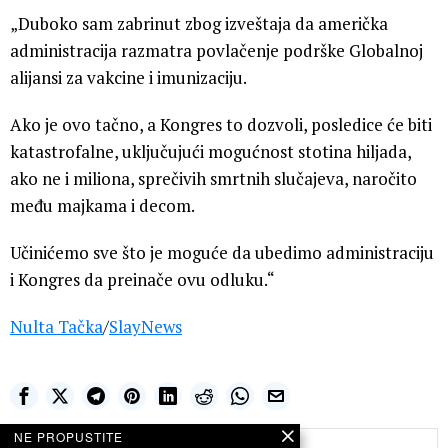
„Duboko sam zabrinut zbog izveštaja da američka
administracija razmatra povlačenje podrške Globalnoj
alijansi za vakcine i imunizaciju.
Ako je ovo tačno, a Kongres to dozvoli, posledice će biti
katastrofalne, uključujući mogućnost stotina hiljada,
ako ne i miliona, sprečivih smrtnih slučajeva, naročito
među majkama i decom.
Učinićemo sve što je moguće da ubedimo administraciju
i Kongres da preinače ovu odluku.“
Nulta Tačka
/
SlayNews
NE PROPUSTITE