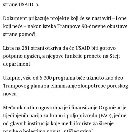
strane USAID-a.
Dokument prikazuje projekte koji će se nastaviti – i one
koji neće – nakon isteka Trampove 90-dnevne obustave
strane pomoći.
Lista na 281 strani otkriva da će USAID biti gotovo
potpuno ugašen, a njegove funkcije prenete na Stejt
department.
Ukupno, više od 5.300 programa biće ukinuto kao deo
Trampovog plana za eliminisanje zloupotrebe poreskog
novca.
Među ukinutim ugovorima je i finansiranje Organizacije
Ujedinjenih nacija za hranu i poljoprivredu (FAO), jedne
od glavnih institucija koje mediji koriste za širenje
panike o bolestima poput „ptičjeg gripa“.