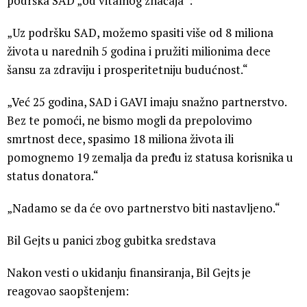
podrška SAD „od vitalnog značaja“:
„Uz podršku SAD, možemo spasiti više od 8 miliona
života u narednih 5 godina i pružiti milionima dece
šansu za zdraviju i prosperitetniju budućnost.“
„Već 25 godina, SAD i GAVI imaju snažno partnerstvo.
Bez te pomoći, ne bismo mogli da prepolovimo
smrtnost dece, spasimo 18 miliona života ili
pomognemo 19 zemalja da pređu iz statusa korisnika u
status donatora.“
„Nadamo se da će ovo partnerstvo biti nastavljeno.“
Bil Gejts u panici zbog gubitka sredstava
Nakon vesti o ukidanju finansiranja, Bil Gejts je
reagovao saopštenjem: