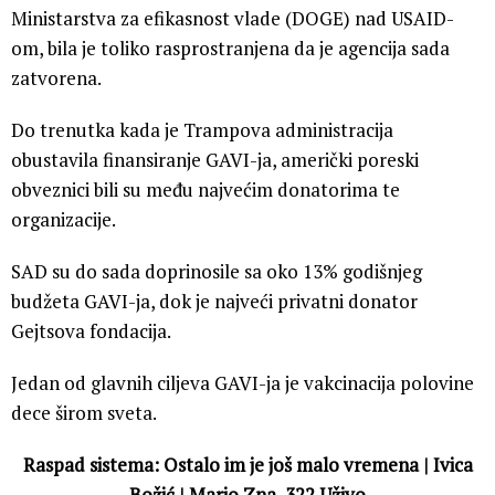
Ministarstva za efikasnost vlade (DOGE) nad USAID-
om, bila je toliko rasprostranjena da je agencija sada
zatvorena.
Do trenutka kada je Trampova administracija
obustavila finansiranje GAVI-ja, američki poreski
obveznici bili su među najvećim donatorima te
organizacije.
SAD su do sada doprinosile sa oko 13% godišnjeg
budžeta GAVI-ja, dok je najveći privatni donator
Gejtsova fondacija.
Jedan od glavnih ciljeva GAVI-ja je vakcinacija polovine
dece širom sveta.
Raspad sistema: Ostalo im je još malo vremena | Ivica
Božić | Mario Zna, 322 Uživo