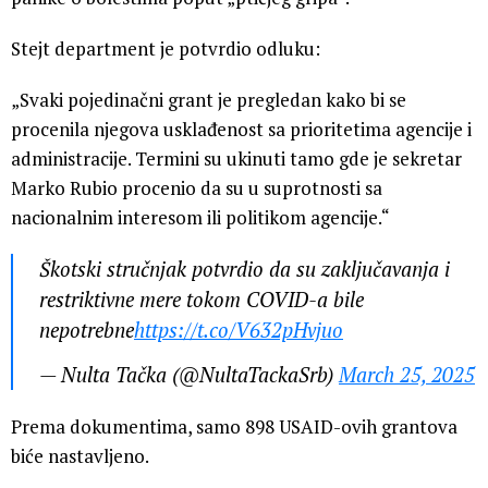
Stejt department je potvrdio odluku:
„Svaki pojedinačni grant je pregledan kako bi se
procenila njegova usklađenost sa prioritetima agencije i
administracije. Termini su ukinuti tamo gde je sekretar
Marko Rubio procenio da su u suprotnosti sa
nacionalnim interesom ili politikom agencije.“
Škotski stručnjak potvrdio da su zaključavanja i
restriktivne mere tokom COVID-a bile
nepotrebne
https://t.co/V632pHvjuo
— Nulta Tačka (@NultaTackaSrb)
March 25, 2025
Prema dokumentima, samo 898 USAID-ovih grantova
biće nastavljeno.