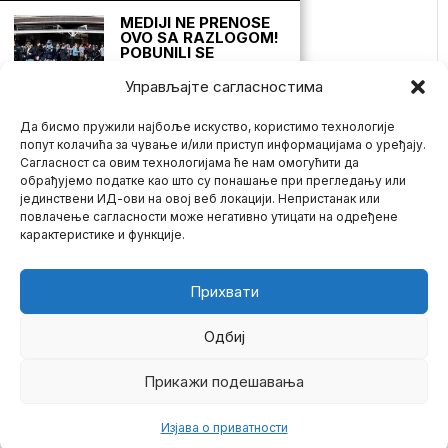
Milena Stojaković
MEDIJI NE PRENOSE
OVO SA RAZLOGOM!
POBUNILI SE
AUSTRALIJANCI!
MASOVNI PROTESTI
Управљајте сагласностима
PROTIV COVID MERA
U SIDNEJU I
AUSTRALIJI!
Да бисмо пружили најбоље искуство, користимо технологије
POLICIJA KORISTI
попут колачића за чување и/или приступ информацијама о уређају.
SILU (VIDEO)
Сагласност са овим технологијама ће нам омогућити да
Nakon nekoliko nedelja
обрађујемо податке као што су понашање при прегледању или
brutalnih zaključavanja
јединствени ИД-ови на овој веб локацији. Непристанак или
Mario zna Youtube
australijanaca od strane
повлачење сагласности може негативно утицати на одређене
vlade i
карактеристике и функције.
Impressum
Kontakt
O Nama
Studija: Mere štednje
britanske vlade
izazvale su više od
Прихвати
330.000 smrtnih
slučajeva uoči COVID
krize
Одбиј
Poslednjih godina
zabeleženo je 334.327
Прикажи подешавања
©
2026
- Sva prava zadržana.
viška smrtnih slučajeva u
Velikoj
Изјава о приватности