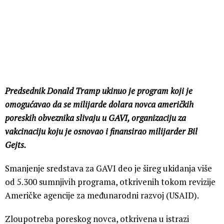
Predsednik Donald Tramp ukinuo je program koji je
omogućavao da se milijarde dolara novca američkih
poreskih obveznika slivaju u GAVI, organizaciju za
vakcinaciju koju je osnovao i finansirao milijarder Bil
Gejts.
Smanjenje sredstava za GAVI deo je šireg ukidanja više
od 5.300 sumnjivih programa, otkrivenih tokom revizije
Američke agencije za međunarodni razvoj (USAID).
Zloupotreba poreskog novca, otkrivena u istrazi