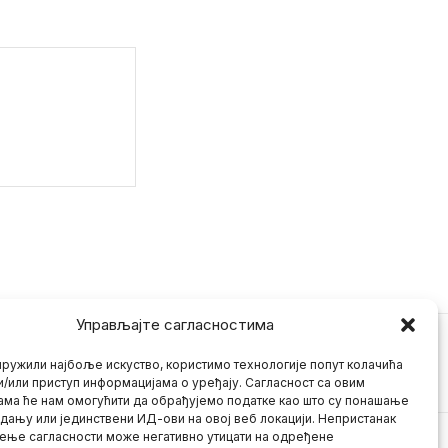
Управљајте сагласностима
ружили најбоље искуство, користимо технологије попут колачића
и/или приступ информацијама о уређају. Сагласност са овим
ама ће нам омогућити да обрађујемо податке као што су понашање
дању или јединствени ИД-ови на овој веб локацији. Непристанак
ење сагласности може негативно утицати на одређене