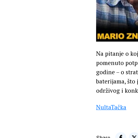
Na pitanje o ko
pomenuto potpi
godine – o stra
baterijama, što
održivog i konk
NultaTačka
Share