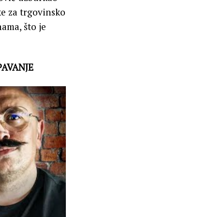
ke za trgovinsko
nama, što je
PAVANJE