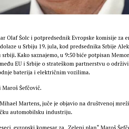
r Olaf Šolc i potpredsednik Evropske komisije za 
dolaze u Srbiju 19. jula, kod predsednika Srbije Ale
 u srbiji. Kako saznajemo, u 9:50 biće potpisan Mem
eđu EU i Srbije o strateškom partnerstvu o održiv
dnje baterija i električnim vozilima.
i Maroš Šefčovič.
Mihael Martens, juče je objavio na društvenoj mreži
čku automobilsku industriju.
seci, evropski komesar za „Zeleni plan“ Maroš Šef