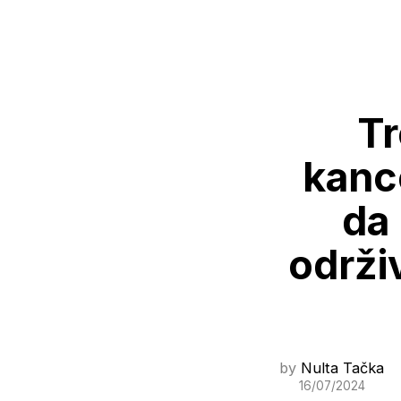
Tr
kanc
da
održi
by
Nulta Tačka
16/07/2024