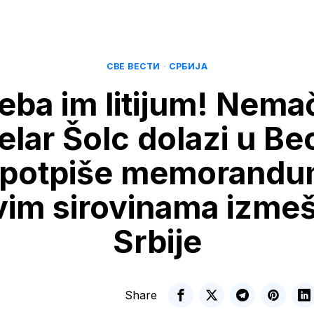
СВЕ ВЕСТИ
·
СРБИЈА
eba im litijum! Nema
elar Šolc dolazi u Be
 potpiše memorandu
vim sirovinama izmeš
Srbije
Share