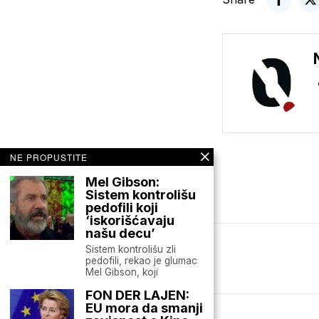
NE PROPUSTITE
Mel Gibson:
Sistem kontrolišu
pedofili koji
‘iskorišćavaju
našu decu’
Sistem kontrolišu zli
Mario zna Youtube
pedofili, rekao je glumac
Mel Gibson, koji
FON DER LAJEN:
EU mora da smanji