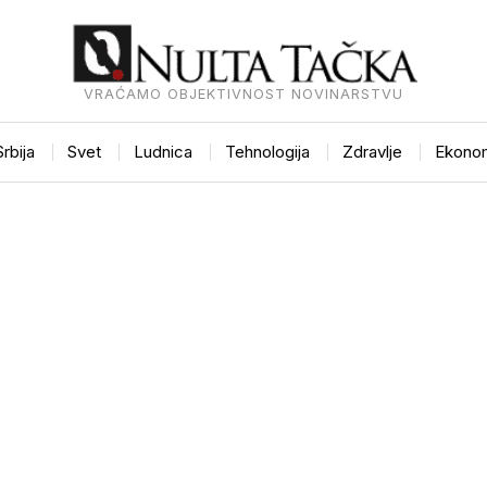
VRAĆAMO OBJEKTIVNOST NOVINARSTVU
Srbija
Svet
Ludnica
Tehnologija
Zdravlje
Ekonom