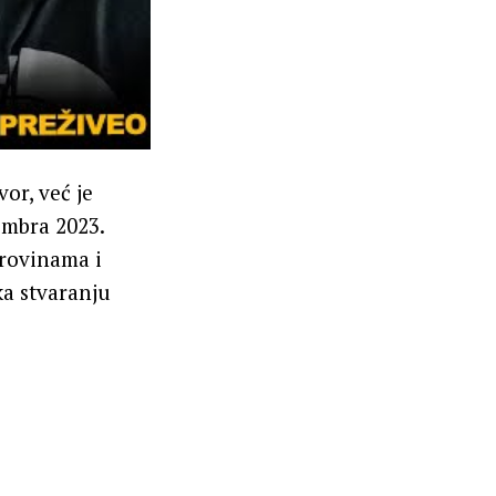
or, već je
embra 2023.
irovinama i
ka stvaranju