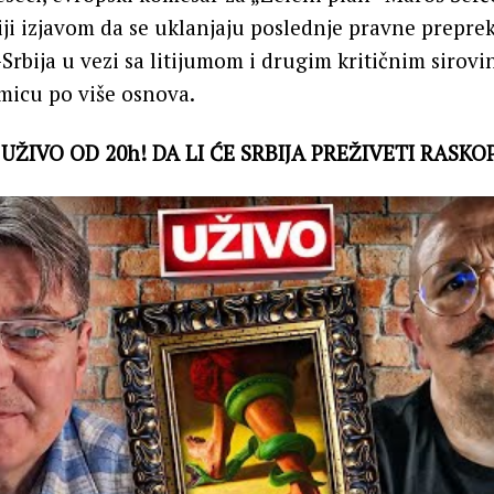
biji izjavom da se uklanjaju poslednje pravne prepre
Srbija u vezi sa litijumom i drugim kritičnim sirovi
micu po više osnova.
 UŽIVO OD 20h! DA LI ĆE SRBIJA PREŽIVETI RASKO