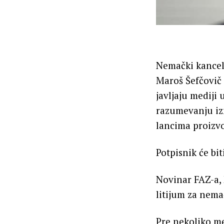
Nemački kancela
Maroš Šefčovič 
javljaju mediji
razumevanju izm
lancima proizvo
Potpisnik će bit
Novinar FAZ-a, 
litijum za nema
Pre nekoliko me