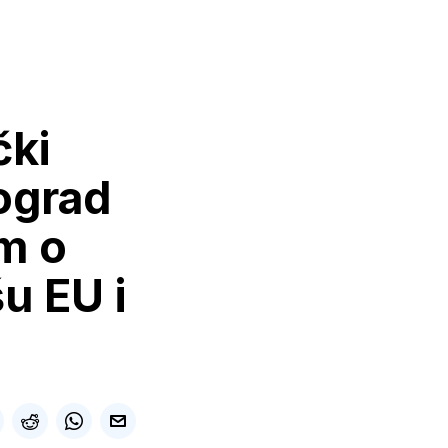
čki
ograd
m o
u EU i