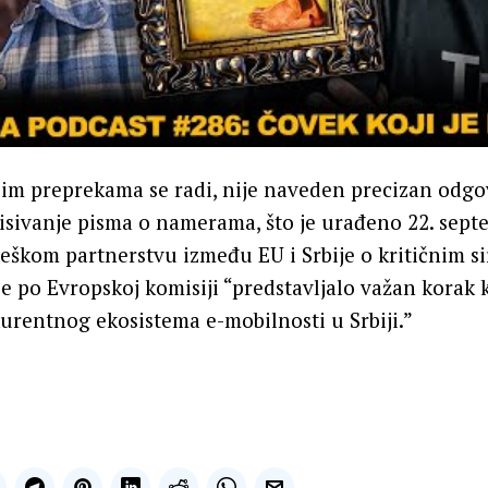
jim preprekama se radi, nije naveden precizan odgov
sivanje pisma o namerama, što je urađeno 22. sept
teškom partnerstvu između EU i Srbije o kritičnim s
 je po Evropskoj komisiji “predstavljalo važan korak 
urentnog ekosistema e-mobilnosti u Srbiji.”