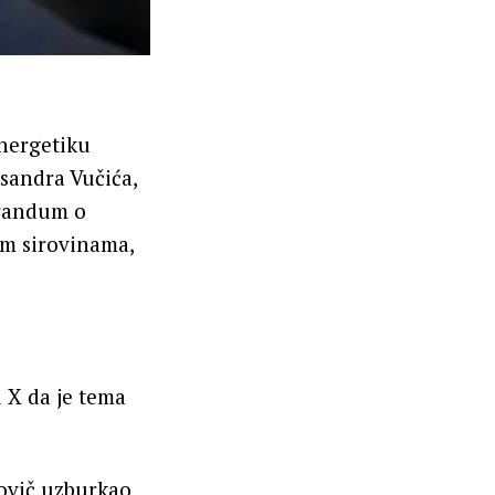
energetiku
ksandra Vučića,
orandum o
im sirovinama,
 X da je tema
čovič uzburkao