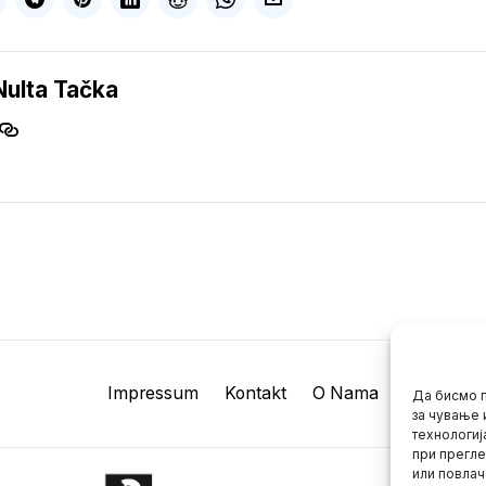
Nulta Tačka
Impressum
Kontakt
O Nama
Да бисмо п
за чување 
технологиј
при прегле
или повлач