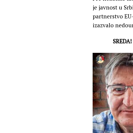
je javnost u Sr
partnerstvo EU-
izazvalo nedou
SREDA!