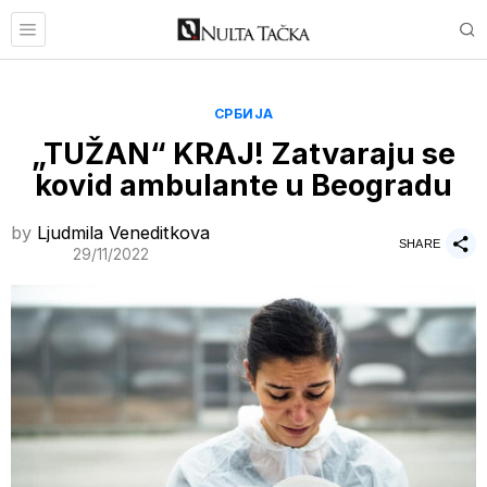
СРБИЈА
„TUŽAN“ KRAJ! Zatvaraju se
kovid ambulante u Beogradu
by
Ljudmila Veneditkova
SHARE
29/11/2022