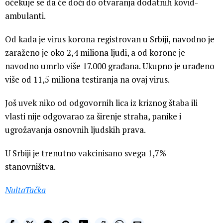
očekuje se da će doći do otvaranja dodatnih kovid-
ambulanti.
Od kada je virus korona registrovan u Srbiji, navodno je
zaraženo je oko 2,4 miliona ljudi, a od korone je
navodno umrlo više 17.000 građana. Ukupno je urađeno
više od 11,5 miliona testiranja na ovaj virus.
Još uvek niko od odgovornih lica iz kriznog štaba ili
vlasti nije odgovarao za širenje straha, panike i
ugrožavanja osnovnih ljudskih prava.
U Srbiji je trenutno vakcinisano svega 1,7%
stanovništva.
NultaTačka