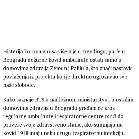
Histerija korona virusa više nije u trendingu, pa će u
Beogradu dežurne kovid ambulante ostati samo u
domovima zdravlja Zemun i Palilula, što znači nastavk
povlačenja iz projekta koji je direktno ugrožavao sve
naše slobode.
Kako saznaje RTS u nadležnom ministarstvu., u ostalim
domovima zdravlja u Beogradu građani će kroz
regularne ambulante i respiratorne centre moći da
provere svoje zdravstveno stanje, ako sumnjaju na
kovid 19 ili imaju neku drugu respiratornu infekciju.