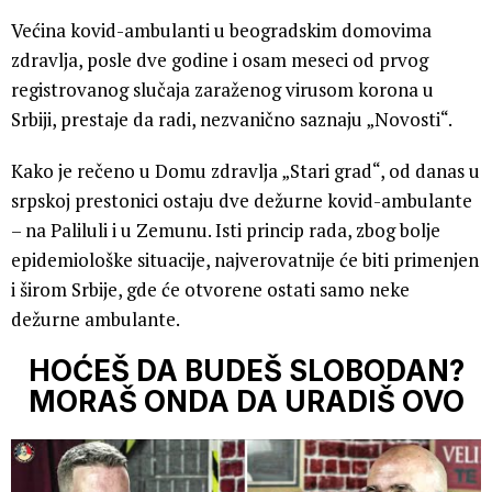
Većina kovid-ambulanti u beogradskim domovima
zdravlja, posle dve godine i osam meseci od prvog
registrovanog slučaja zaraženog virusom korona u
Srbiji, prestaje da radi, nezvanično saznaju „Novosti“.
Kako je rečeno u Domu zdravlja „Stari grad“, od danas u
srpskoj prestonici ostaju dve dežurne kovid-ambulante
– na Paliluli i u Zemunu. Isti princip rada, zbog bolje
epidemiološke situacije, najverovatnije će biti primenjen
i širom Srbije, gde će otvorene ostati samo neke
dežurne ambulante.
HOĆEŠ DA BUDEŠ SLOBODAN?
MORAŠ ONDA DA URADIŠ OVO