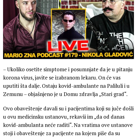
– Ukoliko osetite simptome i posumnjate da je u pitanju
korona virus, javite se izabranom lekaru. On će vas
uputiti šta dalje. Ostaju kovid-ambulante na Paliluli i u
Zemunu – objašnjeno je u Domu zdravlja „Stari grad“.
Ovo obaveštenje davali su i pacijentima koji su juče došli
u ovu medicinsku ustanovu, rekavši im „da od danas
kovid-ambulanta neće raditi“. Na vratima ove ustanove
stoji i obaveštenje za pacijente na kojem piše da su