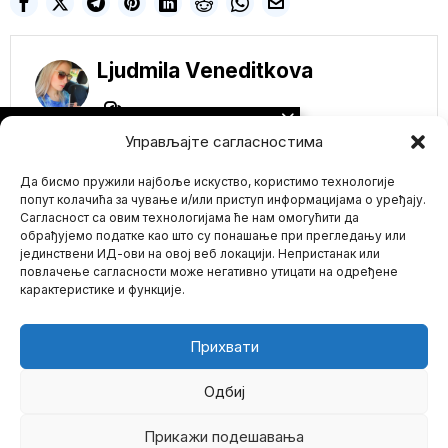
Ljudmila Veneditkova
NE PROPUSTITE
Управљајте сагласностима
U TUNISU SITUACIJA
MOŽE LAKO DA
Да бисмо пружили најбоље искуство, користимо технологије
IZMAKNE KONTROLI!
STRANE SILE ŽELJNE
попут колачића за чување и/или приступ информацијама о уређају.
DA SE UMEŠAJU
Сагласност са овим технологијама ће нам омогућити да
NAKON POČETKA
обрађујемо податке као што су понашање при прегледању или
VELIKE KRIZE U TOJ
јединствени ИД-ови на овој веб локацији. Непристанак или
Mario zna Youtube
ZEMLJI
повлачење сагласности може негативно утицати на одређене
U onome što vodeće
карактеристике и функције.
političke stranke u Tunisu
Impressum
Kontakt
O Nama
nazivaju pučem,
Meksiko vraća „Božji
Прихвати
sat“! Ukidaju
pomeranje vremena
jer šteti zdravlju ljudi
Одбиј
Meksički predsednik
Andres Manuel Lopes
Прикажи подешавања
©
2026
- Sva prava zadržana.
Obrador predložio je