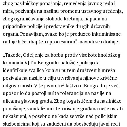
zbog nasilničkog ponašanja, remećenja javnog reda i
mira, pozivanja na nasilnu promenu ustavnog uređenja,
zbog ograničavanja slobode kretanja, napada na
pripadnike policije i predstavnike drugih državnih
organa. Ponavljam, svako ko je preduzeo inkriminisane
radnje biće uhapšen i procesuiran“, navodi se i dodaje:
„Takođe, Odeljenje za borbu protiv visokotehnološkog
kriminala VJT u Beogradu naložiće policiji da
idenfitikuje sva lica koja su putem društvenih mreža
pozivala na nasilje u cilju utvrđivanja njihove krivične
odgovornosti. Više javno tužilaštvo u Beogradu je već
upozorilo da postoji nulta tolerancija na nasilje na
ulicama glavnog grada. Zbog toga ističem da nasilničko
ponašanje, vandalizam i terorisanje građana neće ostati
nekažnjeni, a posebno ne kada se vrše nad policijskim
službenicima koji su zaduženi da obezbeđuju javni red i