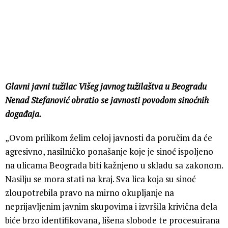
Glavni javni tužilac Višeg javnog tužilaštva u Beogradu
Nenad Stefanović obratio se javnosti povodom sinoćnih
događaja.
„Ovom prilikom želim celoj javnosti da poručim da će
agresivno, nasilničko ponašanje koje je sinoć ispoljeno
na ulicama Beograda biti kažnjeno u skladu sa zakonom.
Nasilju se mora stati na kraj. Sva lica koja su sinoć
zloupotrebila pravo na mirno okupljanje na
neprijavljenim javnim skupovima i izvršila krivična dela
biće brzo identifikovana, lišena slobode te procesuirana