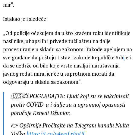
mir“.
Istakao je i sledeće:
„Od policije očekujem da u što kraćem roku identifikuje
nasilnike, uhapsi ih i privede tužilaštvu na dalje
procesuiranje u skladu sa zakonom. Takođe apelujem na
sve građane da poštuju Ustav i zakone Republike Srb
i
je i
da se uzdrže od bilo koje vrste nasilja i narušavanja
javnog reda i mira, jer će u suprotnom morati da
odgovaraju u skladu sa zakonom“.
🇺🇸💥 POGLEDAJTE: Ljudi koji su se vakcinisali
protiv COVID-a i dalje su u ogromnoj opasnosti
poručuje Kenedi Džunior.
👉 Opširnije Pročitajte na Telegram kanalu Nulta
Tačka
https://t.co/n4woLxFoUI