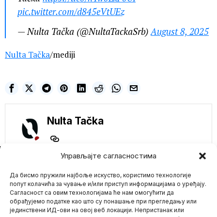
pic.twitter.com/d845eVtUEz
— Nulta Tačka (@NultaTackaSrb)
August 8, 2025
Nulta Tačka
/mediji
Nulta Tačka
NE PROPUSTITE
Управљајте сагласностима
Recenzirana studija
Да бисмо пружили најбоље искуство, користимо технологије
otkriva 74% smrtnih
slučajeva povezanih
попут колачића за чување и/или приступ информацијама о уређају.
sa vakcinama protiv
Сагласност са овим технологијама ће нам омогућити да
COVID-19
обрађујемо податке као што су понашање при прегледању или
Prethodno cenzurisan
јединствени ИД-ови на овој веб локацији. Непристанак или
Mario zna Youtube
rad iz The Lancet-a sada