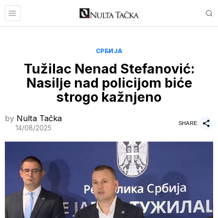
СРБИЈА
Tužilac Nenad Stefanović:
Nasilje nad policijom biće
strogo kažnjeno
by
Nulta Tačka
SHARE
14/08/2025