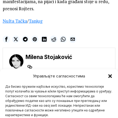
manifestacijama, na pijaci i kada građani stoje u redu,
prenosi Rojters.
Nulta Tačka
/
Tanjug
Milena Stojaković
Управљајте сагласностима
NE PROPUSTITE
Да бисмо пружили најбоље искуство, користимо технологије
Novi šokantni
dokumenti otkrivaju
попут колачића за чување и/или приступ информацијама о уређају.
mračne
Сагласност са овим технологијама ће нам омогућити да
eksperimente CIA-e:
обрађујемо податке као што су понашање при прегледању или
MKUltra – Kontrola
јединствени ИД-ови на овој веб локацији. Непристанак или
Mario zna Youtube
uma
повлачење сагласности може негативно утицати на одређене
Program MKUltra, jedan
карактеристике и функције.
od najpoznatijih i