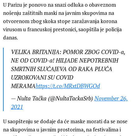
U Parizu je ponovo na snazi odluka o obaveznom
nošenju zaštitnih maski na javnim skupovima na
otvorenom zbog skoka stope zaražavanja korona
virusom u francuskoj prestonici, saopštila je policija
danas.
VELIKA BRITANIJA: POMOR ZBOG COVID-a,
NE OD COVID-a! HILJADE NEPOTREBNIH
SMRTNIH SLUČAJEVA OD RAKA PLUĆA
UZROKOVANI SU COVID
MERAMA
https://t.co/MRxtDBWGOd
— Nulta Tačka (@NultaTackaSrb)
November 26,
2021
U saopštenju se dodaje da će maske morati da se nose
na skupovima u javnim prostorima, na festivalima i