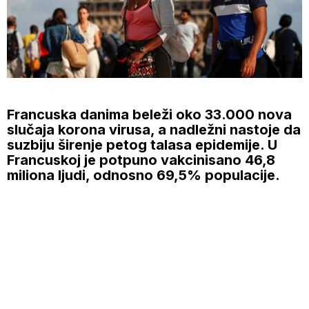
Francuska danima beleži oko 33.000 nova
slučaja korona virusa, a nadležni nastoje da
suzbiju širenje petog talasa epidemije. U
Francuskoj je potpuno vakcinisano 46,8
miliona ljudi, odnosno 69,5% populacije.