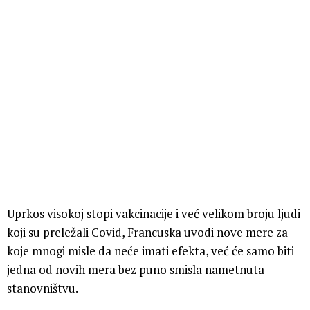
Uprkos visokoj stopi vakcinacije i već velikom broju ljudi
koji su preležali Covid, Francuska uvodi nove mere za
koje mnogi misle da neće imati efekta, već će samo biti
jedna od novih mera bez puno smisla nametnuta
stanovništvu.