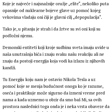
Koje je najveće i najsnažnije oružje „elite“, nekoliko puta
opasnije od nuklearne bojeve glave uz pomoć kojeg
vekovima vladaju oni čiji je glavni cilj „depopulacija“.
Tako je, u pitanju je strah i da žrtve su svi oni koji su
podložni njemu.
Demonski entiteti koji kroje sudbinu sveta imaju uvide u
naša unutrašnja bića i znaju svaku našu reakciju ali ne
znaju da postoji energija koja vodi ka izlazu iz njihovih
kandži.
Tu Energiju koju nam je ostavio Nikola Tesla a uz
pomoć koje se menja budućnost onoga ko je razume,
oseća i praktikuje može sigurno da izmeni vreme pred
nama a kada uzmemo u obzir da smo baš Mi, sa ovih
prostora naslednici toga onda je i neka vrsta obaveze da