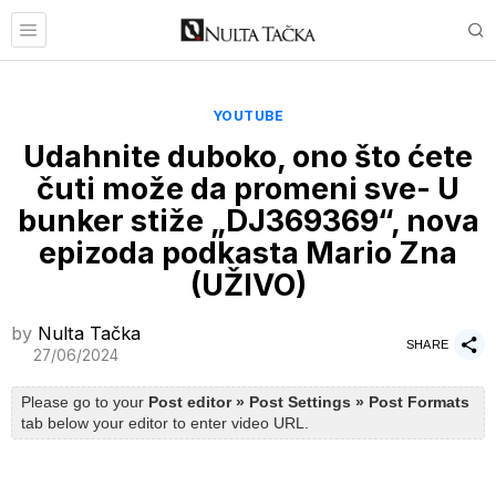
YOUTUBE
Udahnite duboko, ono što ćete
čuti može da promeni sve- U
bunker stiže „DJ369369“, nova
epizoda podkasta Mario Zna
(UŽIVO)
by
Nulta Tačka
SHARE
27/06/2024
Please go to your
Post editor » Post Settings » Post Formats
tab below your editor to enter video URL.