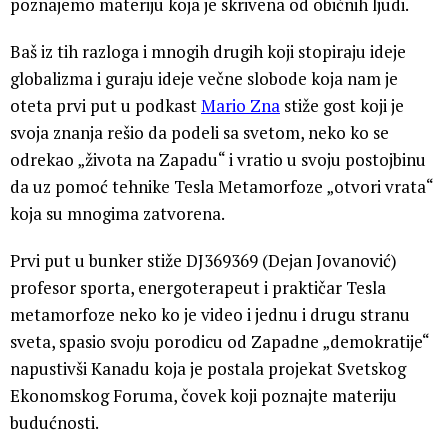
poznajemo materiju koja je skrivena od običnih ljudi.
Baš iz tih razloga i mnogih drugih koji stopiraju ideje
globalizma i guraju ideje večne slobode koja nam je
oteta prvi put u podkast
Mario Zna
stiže gost koji je
svoja znanja rešio da podeli sa svetom, neko ko se
odrekao „života na Zapadu“ i vratio u svoju postojbinu
da uz pomoć tehnike Tesla Metamorfoze „otvori vrata“
koja su mnogima zatvorena.
Prvi put u bunker stiže DJ369369 (Dejan Jovanović)
profesor sporta, energoterapeut i praktičar Tesla
metamorfoze neko ko je video i jednu i drugu stranu
sveta, spasio svoju porodicu od Zapadne „demokratije“
napustivši Kanadu koja je postala projekat Svetskog
Ekonomskog Foruma, čovek koji poznajte materiju
budućnosti.