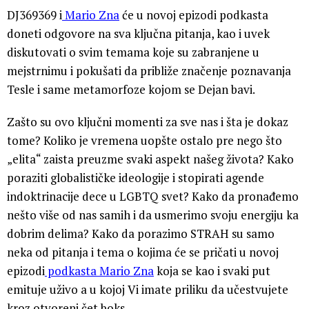
DJ369369 i
Mario Zna
će u novoj epizodi podkasta
doneti odgovore na sva ključna pitanja, kao i uvek
diskutovati o svim temama koje su zabranjene u
mejstrnimu i pokušati da približe značenje poznavanja
Tesle i same metamorfoze kojom se Dejan bavi.
Zašto su ovo ključni momenti za sve nas i šta je dokaz
tome? Koliko je vremena uopšte ostalo pre nego što
„elita“ zaista preuzme svaki aspekt našeg života? Kako
poraziti globalističke ideologije i stopirati agende
indoktrinacije dece u LGBTQ svet? Kako da pronađemo
nešto više od nas samih i da usmerimo svoju energiju ka
dobrim delima? Kako da porazimo STRAH su samo
neka od pitanja i tema o kojima će se pričati u novoj
epizodi
podkasta Mario Zna
koja se kao i svaki put
emituje uživo a u kojoj Vi imate priliku da učestvujete
kroz otvoreni čet boks.