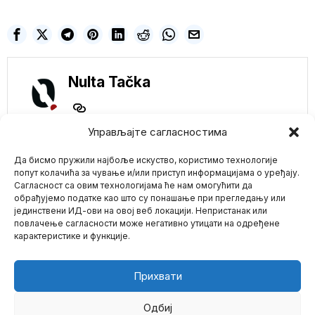
Nulta Tačka
Управљајте сагласностима
NE PROPUSTITE
Да бисмо пружили најбоље искуство, користимо технологије
Uzbuna, tone celo
попут колачића за чување и/или приступ информацијама о уређају.
ostrvo! U Velikoj
Сагласност са овим технологијама ће нам омогућити да
Britaniji čak 633,000
обрађујемо податке као што су понашање при прегледању или
preduzeća na ivici
јединствени ИД-ови на овој веб локацији. Непристанак или
Mario zna Youtube
kolapsa
повлачење сагласности може негативно утицати на одређене
Rekordan broj preduzeća
карактеристике и функције.
je „na ivici kolapsa“ u
Impressum
Kontakt
O Nama
Britaniji dok
Legenda Mančestera
Прихвати
Van der Sar završio u
bolnici nakon
moždanog udara-
Одбиј