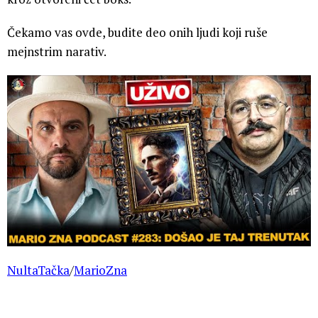
Čekamo vas ovde, budite deo onih ljudi koji ruše
mejnstrim narativ.
NultaTačka
/
MarioZna