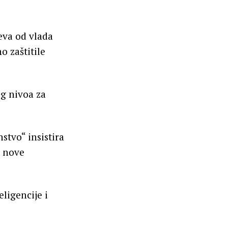
eva od vlada
o zaštitile
og nivoa za
stvo“ insistira
u nove
ligencije i