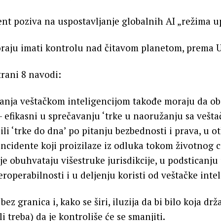
nt poziva na uspostavljanje globalnih AI „režima up
oraju imati kontrolu nad čitavom planetom, prema 
rani 8 navodi:
janja veštačkom inteligencijom takođe moraju da ob
i — efikasni u sprečavanju ‘trke u naoružanju sa vešt
ili ‘trke do dna’ po pitanju bezbednosti i prava, u ot
ncidente koji proizilaze iz odluka tokom životnog c
je obuhvataju višestruke jurisdikcije, u podsticanju
roperabilnosti i u deljenju koristi od veštačke intel
bez granica i, kako se širi, iluzija da bi bilo koja drž
i treba) da je kontroliše će se smanjiti.