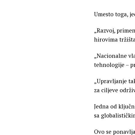
Umesto toga, j
„Razvoj, primen
hirovima tržišt
„Nacionalne vla
tehnologije – p
„Upravljanje ta
za ciljeve održ
Jedna od ključn
sa globalističk
Ovo se ponavlja