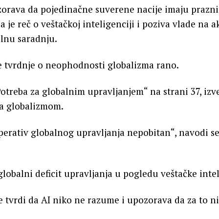
orava da pojedinačne suverene nacije imaju prazn
 je reč o veštačkoj inteligenciji i poziva vlade na a
lnu saradnju.
e tvrdnje o neophodnosti globalizma rano.
Potreba za globalnim upravljanjem“ na strani 37, izv
za globalizmom.
perativ globalnog upravljanja nepobitan“, navodi se
globalni deficit upravljanja u pogledu veštačke intel
tvrdi da AI niko ne razume i upozorava da za to n