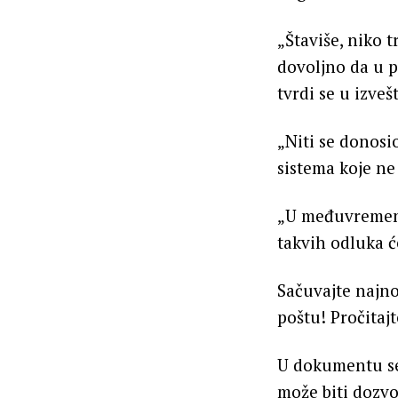
„Štaviše, niko 
dovoljno da u p
tvrdi se u izveš
„Niti se donosi
sistema koje ne
„U međuvremenu,
takvih odluka ć
Sačuvajte najno
poštu! Pročitajt
U dokumentu se
može biti dozvo