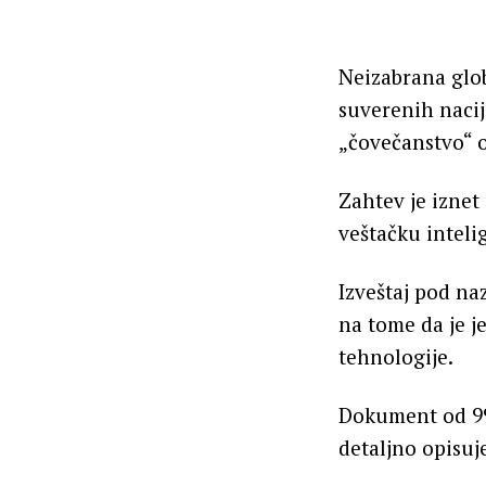
Neizabrana glob
suverenih nacij
„čovečanstvo“ o
Zahtev je iznet
veštačku inteli
Izveštaj pod na
na tome da je j
tehnologije.
Dokument od 99 
detaljno opisuj