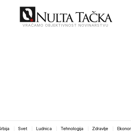
VRAĆAMO OBJEKTIVNOST NOVINARSTVU
Srbija
Svet
Ludnica
Tehnologija
Zdravlje
Ekonom