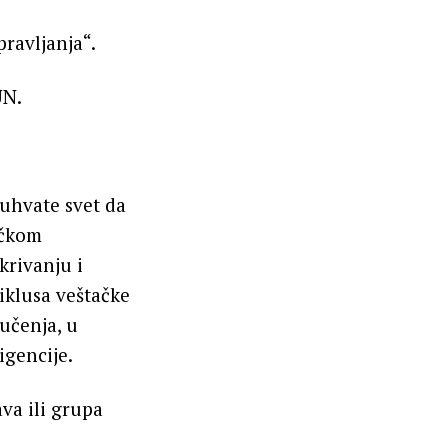
ravljanja“.
UN.
uhvate svet da
ačkom
krivanju i
iklusa veštačke
 učenja, u
igencije.
ava ili grupa