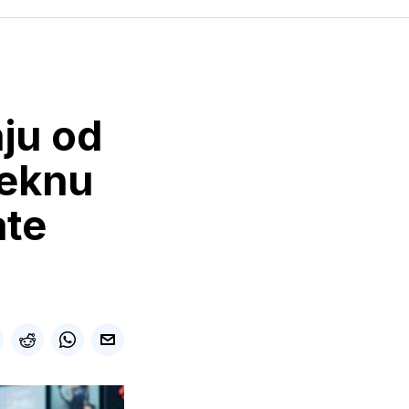
ju od
reknu
ate