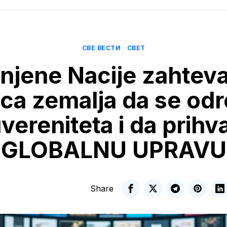
СВЕ ВЕСТИ
·
СВЕТ
injene Nacije zahteva
ica zemalja da se od
vereniteta i da prihv
GLOBALNU UPRAVU
Share