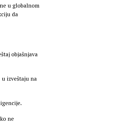
ine u globalnom
kciju da
eštaj objašnjava
 u izveštaju na
igencije.
iko ne