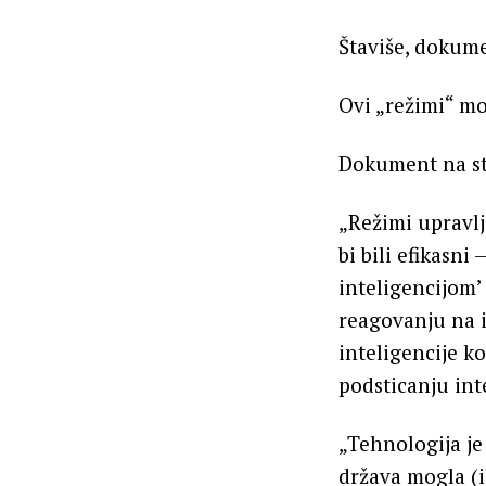
Štaviše, dokume
Ovi „režimi“ m
Dokument na st
„Režimi upravl
bi bili efikasn
inteligencijom’ 
reagovanju na i
inteligencije ko
podsticanju inte
„Tehnologija je 
država mogla (il