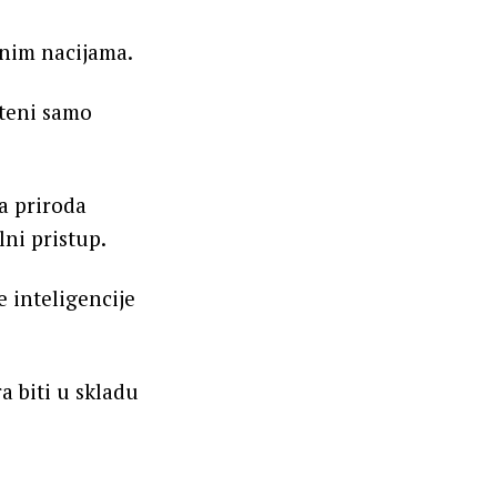
enim nacijama.
šteni samo
ma priroda
lni pristup.
e inteligencije
 biti u skladu