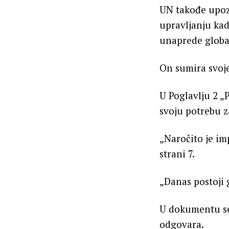
UN takođe upoz
upravljanju kada
unaprede globa
On sumira svoj
U Poglavlju 2 „
svoju potrebu 
„Naročito je im
strani 7.
„Danas postoji 
U dokumentu se 
odgovara.