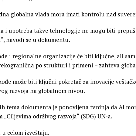
edna globalna vlada mora imati kontrolu nad suver
a i upotreba takve tehnologije ne mogu biti prepu
a“, navodi se u dokumentu.
de i regionalne organizacije će biti ključne, ali sa
rekogranična po strukturi i primeni – zahteva globa
kođe može biti ključni pokretač za inovacije veštačk
ivog razvoja na globalnom nivou.
ih tema dokumenta je ponovljena tvrdnja da AI mora
im „Ciljevima održivog razvoja“ (SDG) UN-a.
 u celom izveštaju.