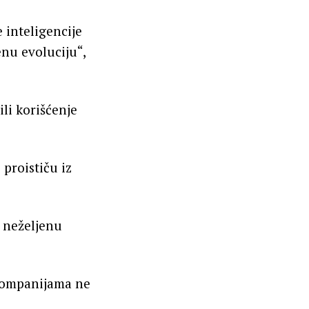
 inteligencije
enu evoluciju“,
li korišćenje
 proističu iz
o neželjenu
 kompanijama ne