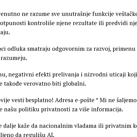
trenutno ne razume sve unutrašnje funkcije veštačke
otpunosti kontroliše njene rezultate ili predvidi nj
taju.
oci odluka smatraju odgovornim za razvoj, primenu i
 razumeju.
 negativni efekti prelivanja i nizvodni uticaji koji
e takođe verovatno biti globalni.
vije vesti besplatno! Adresa e-pošte * Mi ne šaljem
e našu politiku privatnosti za više informacija.
 dalje kaže da nacionalnim vladama ili privatnim
ljeno da regulišu AI.