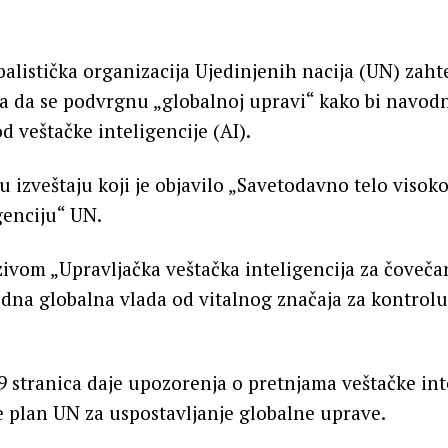
alistička organizacija Ujedinjenih nacija (UN) zaht
a da se podvrgnu „globalnoj upravi“ kako bi navodn
d veštačke inteligencije (AI).
 u izveštaju koji je objavilo „Savetodavno telo visok
genciju“ UN.
zivom „Upravljačka veštačka inteligencija za čovečan
edna globalna vlada od vitalnog značaja za kontrol
stranica daje upozorenja o pretnjama veštačke inte
e plan UN za uspostavljanje globalne uprave.