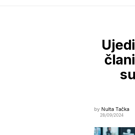
Ujed
član
su
by
Nulta Tačka
28/09/2024