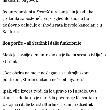
nuklearni odgovor.
Jedan zaposleni u
SpaceX
-u rekao je da je odluka
„šokirala zaposlene“, jer je izgledalo kao da Ilon
doslovno odlučuje o ishodu rata iz svoje kancelarije u
Kaliforniji.
Ilon poriče – ali Starlink i dalje funkcioniše
Mask je kasnije demantovao da je ikada svesno isključio
Starlink:
„Bez obzira na moje neslaganje sa ukrajinskom
politikom, Starlink nikada neće biti ugašen.“
Ipak, više izvora tvrdi da je upravo to i uradio. Ova
situacija dodatno je narušila poverenje Kijeva, iako
Ukrajina i dalje koristi Starlink, a sam predsednik