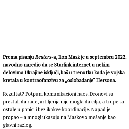
Prema pisanju
Reuters
-a, Ilon Mask je u septembru 2022.
navodno naredio da se Starlink internet u nekim
delovima Ukrajine isključi, baš u trenutku kada je vojska
kretala u kontraofanzivu za „oslobađanje“ Hersona.
Rezultat? Potpuni komunikacioni haos. Dronovi su
prestali da rade, artiljerija nije mogla da cilja, a trupe su
ostale u panici i bez ikakve koordinacije. Napad je
propao – a mnogi ukazuju na Maskovo mešanje kao
glavni razlog.