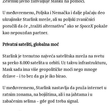
Zelenski javno zahvaljuje Masku na pomoći.
U međuvremenu, Poljska i Nemačka i dalje plaćaju deo
ukrajinske Starlink mreže, ali su poljski zvaničnici
poručili da će „tražiti alternativu“ ako se
SpaceX
pokaže
kao nepouzdan partner.
Privatni sateliti, globalna moć
Starlink je trenutno najveća satelitska mreža na svetu
sa preko 8.000 satelita u orbiti. Uz takvu infrastrukturu,
Mask sada ima više geopolitičke moći nego mnoge
države – i to bez da ga je iko birao.
U međuvremenu, Starlink nastavlja da pruža internet u
ratnim zonama, na bojištima, ali i na jahtama i u
zabačenim selima – gde god treba signal.