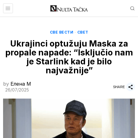
СВЕ ВЕСТИ
·
СВЕТ
Ukrajinci optužuju Maska za
propale napade: “Isključio nam
je Starlink kad je bilo
najvažnije”
by
Елена M
SHARE
26/07/2025