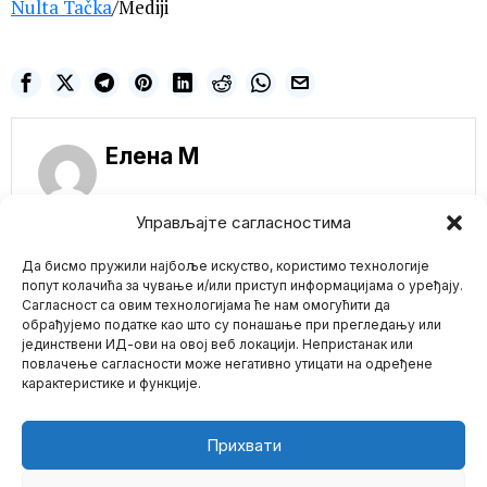
Nulta Tačka
/Mediji
Елена M
Управљајте сагласностима
NE PROPUSTITE
Да бисмо пружили најбоље искуство, користимо технологије
BRISEL: HAPŠENJA
NA MASOVNOM
попут колачића за чување и/или приступ информацијама о уређају.
PROTESTU PROTIV
Сагласност са овим технологијама ће нам омогућити да
COVID
обрађујемо податке као што су понашање при прегледању или
TERORA(VIDEO/FOTO
јединствени ИД-ови на овој веб локацији. Непристанак или
Mario zna Youtube
)
повлачење сагласности може негативно утицати на одређене
Hiljade ljudi izašlo je na
карактеристике и функције.
ulice belgijske prestolnice
Impressum
Kontakt
O Nama
Brisela u
INVAZIJA PREKO
Прихвати
LAMANŠA: Rekordan
broj ilegalnih