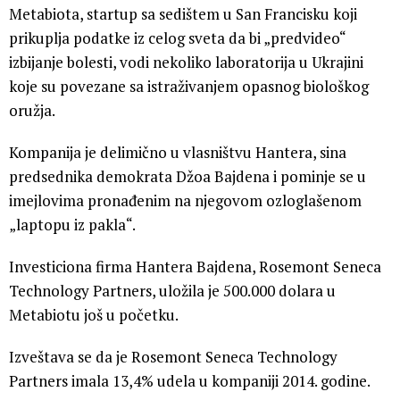
Metabiota, startup sa sedištem u San Francisku koji
prikuplja podatke iz celog sveta da bi „predvideo“
izbijanje bolesti, vodi nekoliko laboratorija u Ukrajini
koje su povezane sa istraživanjem opasnog biološkog
oružja.
Kompanija je delimično u vlasništvu Hantera, sina
predsednika demokrata Džoa Bajdena i pominje se u
imejlovima pronađenim na njegovom ozloglašenom
„laptopu iz pakla“.
Investiciona firma Hantera Bajdena, Rosemont Seneca
Technology Partners, uložila je 500.000 dolara u
Metabiotu još u početku.
Izveštava se da je Rosemont Seneca Technology
Partners imala 13,4% udela u kompaniji 2014. godine.