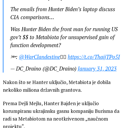
The emails from Hunter Biden’s laptop discuss
CIA comparisons…
Was Hunter Biden the front man for running US
gov’t $$ to Metabiota for unsupervised gain of
function development?
🔦:
@WarClandestine
👇🏼
https://t.co/ThajjTPo5I
— DC_Draino (@DC_Draino)
January 31, 2023
Nakon što se Hanter uključio, Metabiota je dobila
nekoliko miliona državnih grantova.
Prema Dejli Mejlu, Hanter Bajden je uključio
korumpiranu ukrajinsku gasnu kompaniju Burisma da
radi sa Metabiotom na neotkrivenom „naučnom
projektu“.