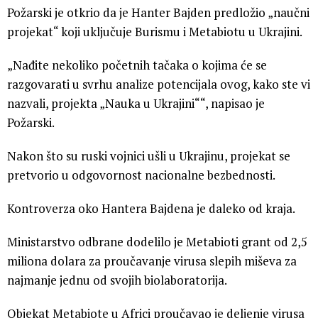
Požarski je otkrio da je Hanter Bajden predložio „naučni
projekat“ koji uključuje Burismu i Metabiotu u Ukrajini.
„Nađite nekoliko početnih tačaka o kojima će se
razgovarati u svrhu analize potencijala ovog, kako ste vi
nazvali, projekta „Nauka u Ukrajini““, napisao je
Požarski.
Nakon što su ruski vojnici ušli u Ukrajinu, projekat se
pretvorio u odgovornost nacionalne bezbednosti.
Kontroverza oko Hantera Bajdena je daleko od kraja.
Ministarstvo odbrane dodelilo je Metabioti grant od 2,5
miliona dolara za proučavanje virusa slepih miševa za
najmanje jednu od svojih biolaboratorija.
Objekat Metabiote u Africi proučavao je deljenje virusa