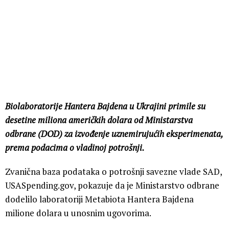
Biolaboratorije Hantera Bajdena u Ukrajini primile su
desetine miliona američkih dolara od Ministarstva
odbrane (DOD) za izvođenje uznemirujućih eksperimenata,
prema podacima o vladinoj potrošnji.
Zvanična baza podataka o potrošnji savezne vlade SAD,
USASpending.gov, pokazuje da je Ministarstvo odbrane
dodelilo laboratoriji Metabiota Hantera Bajdena
milione dolara u unosnim ugovorima.