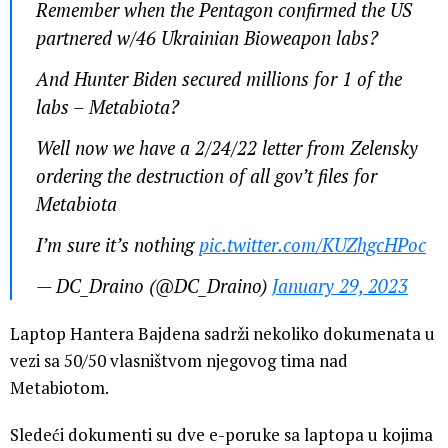
Remember when the Pentagon confirmed the US
partnered w/46 Ukrainian Bioweapon labs?
And Hunter Biden secured millions for 1 of the
labs – Metabiota?
Well now we have a 2/24/22 letter from Zelensky
ordering the destruction of all gov’t files for
Metabiota
I’m sure it’s nothing
pic.twitter.com/KUZhgcHPoc
— DC_Draino (@DC_Draino)
January 29, 2023
Laptop Hantera Bajdena sadrži nekoliko dokumenata u
vezi sa 50/50 vlasništvom njegovog tima nad
Metabiotom.
Sledeći dokumenti su dve e-poruke sa laptopa u kojima