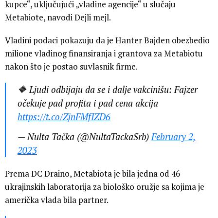
kupce“, uključujući „vladine agencije“ u slučaju
Metabiote, navodi Dejli mejl.
Vladini podaci pokazuju da je Hanter Bajden obezbedio
milione vladinog finansiranja i grantova za Metabiotu
nakon što je postao suvlasnik firme.
🔶 Ljudi odbijaju da se i dalje vakcinišu: Fajzer
očekuje pad profita i pad cena akcija
https://t.co/ZjnFMfIZD6
— Nulta Tačka (@NultaTackaSrb)
February 2,
2023
Prema DC Draino, Metabiota je bila jedna od 46
ukrajinskih laboratorija za biološko oružje sa kojima je
američka vlada bila partner.