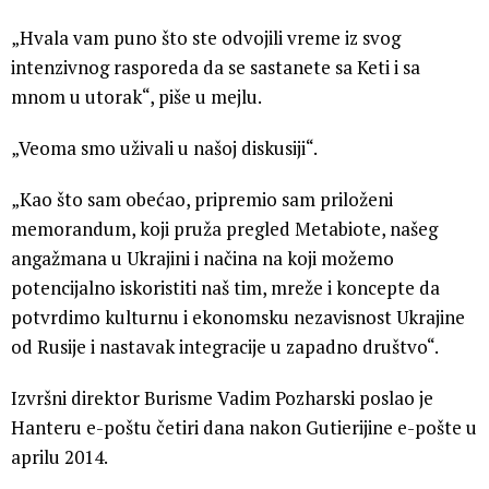
„Hvala vam puno što ste odvojili vreme iz svog
intenzivnog rasporeda da se sastanete sa Keti i sa
mnom u utorak“, piše u mejlu.
„Veoma smo uživali u našoj diskusiji“.
„Kao što sam obećao, pripremio sam priloženi
memorandum, koji pruža pregled Metabiote, našeg
angažmana u Ukrajini i načina na koji možemo
potencijalno iskoristiti naš tim, mreže i koncepte da
potvrdimo kulturnu i ekonomsku nezavisnost Ukrajine
od Rusije i nastavak integracije u zapadno društvo“.
Izvršni direktor Burisme Vadim Pozharski poslao je
Hanteru e-poštu četiri dana nakon Gutierijine e-pošte u
aprilu 2014.