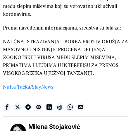
među slepim miševima koji su verovatno uključivali
koronavirus.
Prema navedenim informacijama, sredstva su bila za:
NAUČNA ISTRAŽIVANJA – BORBA PROTIV ORUŽJA ZA
MASOVNO UNIŠTENJE: PROCENA DELJENJA
ZOONOTSKIH VIRUSA MEĐU SLEPIM MIŠEVIMA,
PRIMATIMA I LJUDIMA U INTERFEJSU ZA PRENOS
VISOKOG RIZIKA U JUŽNOJ TANZANIJI.
Nulta Tačka
/
SlayNews
Milena Stojaković