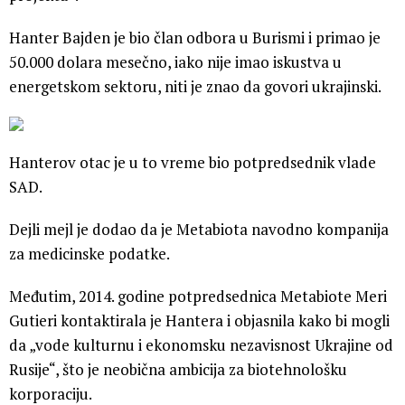
Hanter Bajden je bio član odbora u Burismi i primao je
50.000 dolara mesečno, iako nije imao iskustva u
energetskom sektoru, niti je znao da govori ukrajinski.
Hanterov otac je u to vreme bio potpredsednik vlade
SAD.
Dejli mejl je dodao da je Metabiota navodno kompanija
za medicinske podatke.
Međutim, 2014. godine potpredsednica Metabiote Meri
Gutieri kontaktirala je Hantera i objasnila kako bi mogli
da „vode kulturnu i ekonomsku nezavisnost Ukrajine od
Rusije“, što je neobična ambicija za biotehnološku
korporaciju.