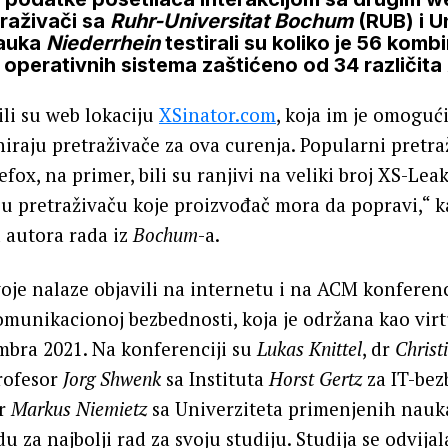
traživači sa
Ruhr-Universitat Bochum
(RUB) i U
nauka
Niederrhein
testirali su koliko je 56 komb
 operativnih sistema zaštićeno od 34 različita
ili su web lokaciju
XSinator.com
, koja im je omoguć
iraju pretraživače za ova curenja. Popularni pretra
fox, na primer, bili su ranjivi na veliki broj XS-Lea
 u pretraživaču koje proizvođač mora da popravi,“ k
d autora rada iz
Bochum
-a.
svoje nalaze objavili na internetu i na ACM konferenc
omunikacionoj bezbednosti, koja je održana kao vir
bra 2021. Na konferenciji su
Lukas Knittel
, dr
Christ
rofesor
Jorg Shwenk
sa Instituta
Horst Gertz
za IT-bez
or
Markus Niemietz
sa Univerziteta primenjenih nau
u za najbolji rad za svoju studiju. Studija se odvija