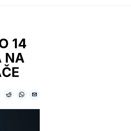
O 14
 NA
AČE