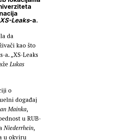
niverziteta
inacija
XS-Leaks
-a.
ila da
živači kao što
ks-a. „XS-Leaks
aže
Lukas
iji o
tuelni događaj
ian Mainka
,
bednost u RUB-
ka
Niederrhein
,
la u okviru