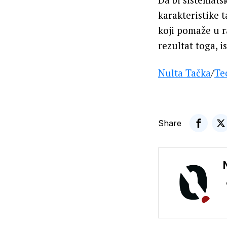
karakteristike 
koji pomaže u
rezultat toga, i
Nulta Tačka
/
Te
Share