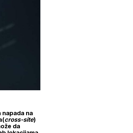
va napada na
a(
cross-site
)
može da
eb lokacijama