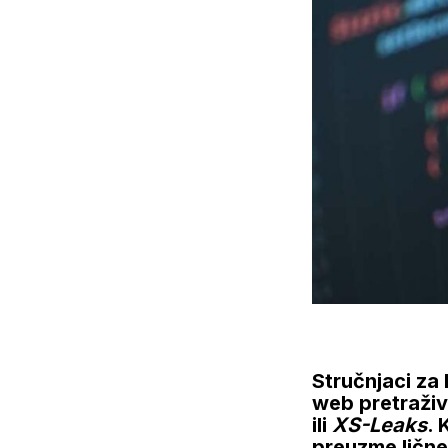
Stručnjaci za
web pretraživa
ili
XS-Leaks
. 
preuzme lične