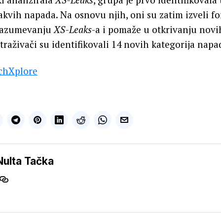
takvih napada. Na osnovu njih, oni su zatim izveli 
 razumevanju
XS-Leaks
-a i pomaže u otkrivanju nov
straživači su identifikovali 14 novih kategorija napa
chXplore
Nulta Tačka