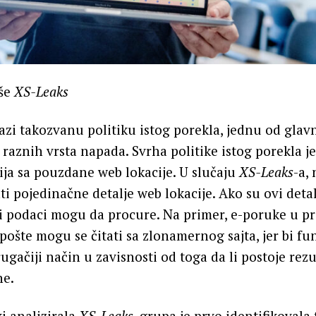
iše
XS-Leaks
azi takozvanu politiku istog porekla, jednu od gla
 raznih vrsta napada. Svrha politike istog porekla je
ja sa pouzdane web lokacije. U slučaju
XS-Leaks
-a,
 pojedinačne detalje web lokacije. Ako su ovi detal
ti podaci mogu da procure. Na primer, e-poruke u 
ošte mogu se čitati sa zlonamernog sajta, jer bi fu
ugačiji način u zavisnosti od toga da li postoje rezu
ne.
ki analizirala
XS-Leaks
, grupa je prvo identifikovala 