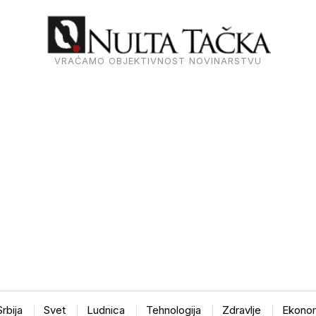
VRAĆAMO OBJEKTIVNOST NOVINARSTVU
Srbija
Svet
Ludnica
Tehnologija
Zdravlje
Ekonom