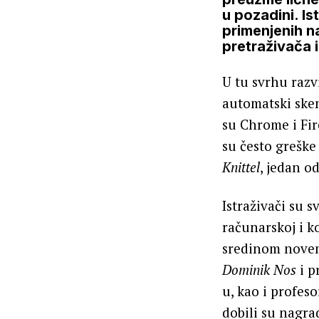
u pozadini. Is
primenjenih 
pretraživača i
U tu svrhu razv
automatski sken
su Chrome i Fire
su često greške
Knittel
, jedan o
Istraživači su 
računarskoj i k
sredinom novem
Dominik Nos
i p
u, kao i profes
dobili su nagrad