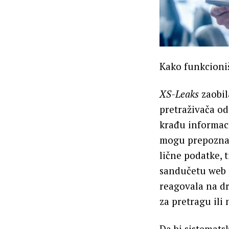
Kako funkcion
XS-Leaks
zaobil
pretraživača od
krađu informaci
mogu prepoznati
lične podatke, 
sandučetu web p
reagovala na dr
za pretragu ili 
Da bi sistemats