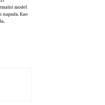
formalni model
ih napada. Kao
da.