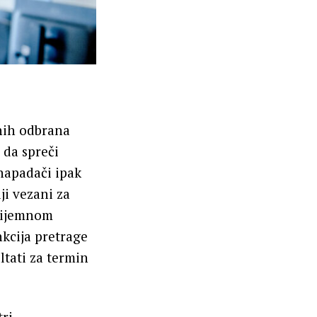
vnih odbrana
 da spreči
 napadači ipak
ji vezani za
prijemnom
nkcija pretrage
ltati za termin
tri