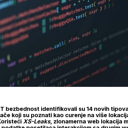
 IT bezbednost identifikovali su 14 novih tipo
če koji su poznati kao curenje na više lokacij
Koristeći
XS-Leaks
, zlonamerna web lokacija 
 podatke posetilaca interakcijom sa drugim w