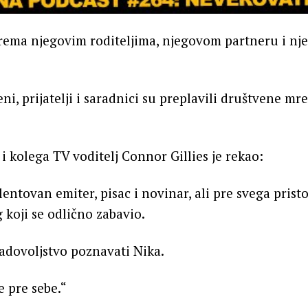
rema njegovim roditeljima, njegovom partneru i nj
ni, prijatelji i saradnici su preplavili društvene mr
 i kolega TV voditelj Connor Gillies je rekao:
entovan emiter, pisac i novinar, ali pre svega prist
 koji se odlično zabavio.
adovoljstvo poznavati Nika.
e pre sebe.“