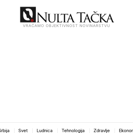
VRAĆAMO OBJEKTIVNOST NOVINARSTVU
Srbija
Svet
Ludnica
Tehnologija
Zdravlje
Ekonom