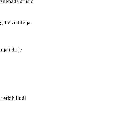
 iznenada srušio
g TV voditelja.
ja i da je
 retkih ljudi