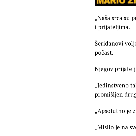
„Naša srca su p
i prijateljima.
Šeridanovi volje
počast.
Njegov prijatelj
„Jedinstveno tal
promišljen drug
„Apsolutno je z
„Mislio je na sv