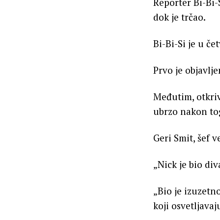
Reporter Bi-Bi-
dok je trčao.
Bi-Bi-Si je u č
Prvo je objavlj
Međutim, otkriv
ubrzo nakon to
Geri Smit, šef v
„Nick je bio di
„Bio je izuzetno
koji osvetljavaj