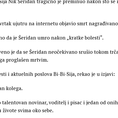
Sija Nik Šeridan tragično je preminuo nakon što se
etvrtak ujutru na internetu objavio smrt nagrađivano
eno da je Šeridan umro nakon „kratke bolesti“.
eno je da se Šeridan neočekivano srušio tokom trčan
ga proglašen mrtvim.
esti i aktuelnih poslova Bi-Bi-Sija, rekao je u izjavi:
van kolega.
 talentovan novinar, voditelj i pisac i jedan od onih
u živote svima oko sebe.