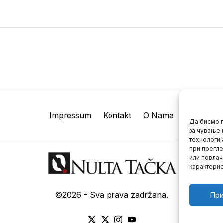
Impressum
Kontakt
O Nama
Да бисмо п
за чување 
технологиј
при прегле
или повлач
карактерис
©
2026
- Sva prava zadržana.
При