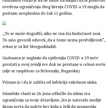
Gudnason rekao je da ne može da isključi da bi ponovno
uvedena ograničenja zbog širenja COVID-a 19 mogla da
postanu neophodna do čak 15 godina.
,,To se može dogoditi, niko ne zna šta budućnost nosi.
To smo govorili oduvek, da u tome nema predviljivosti“,
rekao je za list Morgunbladid.
Gudnason je naglasio da epidemija COVID-a 19 neće
prestati u ovoj zemlji sve dok ne prestane u celom svetu
(nije se raspitivao za Belorusiju, Bugarsku)
Priznao je i da je zaštita od infekcija vakcinom niska.
Islandske vlasti su 26. juna odlučile da ukinu sva
ograničenja za svoje državljane, što je nateralo medije
širom sveta da polete bez krila u želji da promovišu