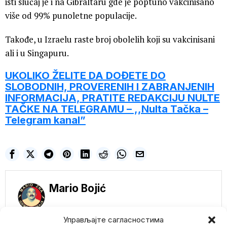
isti slučaj je i na Gibraltaru gde je poptuno vakcinisano
više od 99% punoletne populacije.
Takođe, u Izraelu raste broj obolelih koji su vakcinisani
ali i u Singapuru.
UKOLIKO ŽELITE DA DOĐETE DO
SLOBODNIH, PROVERENIH I ZABRANJENIH
INFORMACIJA, PRATITE REDAKCIJU NULTE
TAČKE NA TELEGRAMU – ,,Nulta Tačka –
Telegram kanal”
Mario Bojić
Управљајте сагласностима