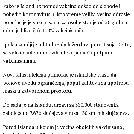
kako je Island uz pomoć vakcina došao do slobode i
pobedio koronavirus. U isto vreme velika većina odrasle
populacije je vakcinisana, za osobe starije od 50 godina,
udeo je blizu čak 100% vakcinisanih.
Ipak u zemlji je od tada zabeležen brzi porast soja Delta,
sa velikim udelom novih infekcija među potpuno
vakcinisanima.
Novi talas infekcija primorao je islandske vlasti da
ponovo uvedu ograničenja, poput zahteva za upotrebu
maski u zatvorenom prostoru.
Do sada je na Islandu, državi sa 330.000 stanovnika
zabeleženo 7.676 slučajeva virusa i 30 smtnih slujčajeva.
Pored Islanda u kojem je većina obolelih vakcinisano,