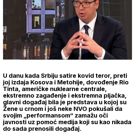
U danu kada Srbiju satire kovid teror, preti
joj izdaja Kosova i Metohije, dovođenje Rio
Tinta, američke nuklearne centrale,
ekstremno zagađenje i ekstremna pljačka,
glavni događaj bila je predstava u kojoj su
Žene u crnom i još neke NVO pokušali da
svojim „performansom“ zamažu oči
javnosti uz pomoć medija koji su kao nikada
do sada prenosili događaj.