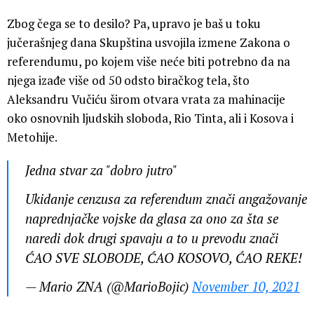
Zbog čega se to desilo? Pa, upravo je baš u toku
jučerašnjeg dana Skupština usvojila izmene Zakona o
referendumu, po kojem više neće biti potrebno da na
njega izađe više od 50 odsto biračkog tela, što
Aleksandru Vučiću širom otvara vrata za mahinacije
oko osnovnih ljudskih sloboda, Rio Tinta, ali i Kosova i
Metohije.
Jedna stvar za "dobro jutro"
Ukidanje cenzusa za referendum znači angažovanje
naprednjačke vojske da glasa za ono za šta se
naredi dok drugi spavaju a to u prevodu znači
ĆAO SVE SLOBODE, ĆAO KOSOVO, ĆAO REKE!
— Mario ZNA (@MarioBojic)
November 10, 2021