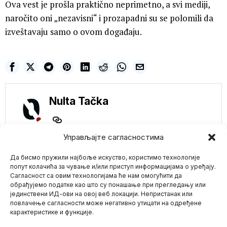
Ova vest je prošla praktično neprimetno, a svi mediji,
naročito oni „nezavisni“ i prozapadni su se polomili da
izveštavaju samo o ovom događaju.
Nulta Tačka
Управљајте сагласностима
NE PROPUSTITE
Да бисмо пружили најбоље искуство, користимо технологије
EKOLOŠKI
USTANAK?! ZA
попут колачића за чување и/или приступ информацијама о уређају.
SUTRA NAJAVLJENA
Сагласност са овим технологијама ће нам омогућити да
BLOKADA SVIH
обрађујемо податке као што су понашање при прегледању или
PUTEVA!
јединствени ИД-ови на овој веб локацији. Непристанак или
Mario zna Youtube
Ekološke organizacije i
повлачење сагласности може негативно утицати на одређене
svi građani najavili su za
карактеристике и функције.
sutra 14
Impressum
Kontakt
O Nama