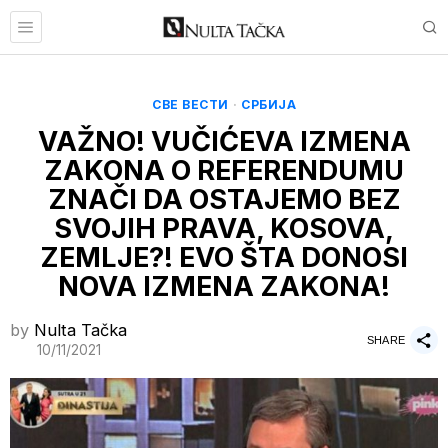
СВЕ ВЕСТИ
·
СРБИЈА
VAŽNO! VUČIĆEVA IZMENA
ZAKONA O REFERENDUMU
ZNAČI DA OSTAJEMO BEZ
SVOJIH PRAVA, KOSOVA,
ZEMLJE?! EVO ŠTA DONOSI
NOVA IZMENA ZAKONA!
by
Nulta Tačka
SHARE
10/11/2021