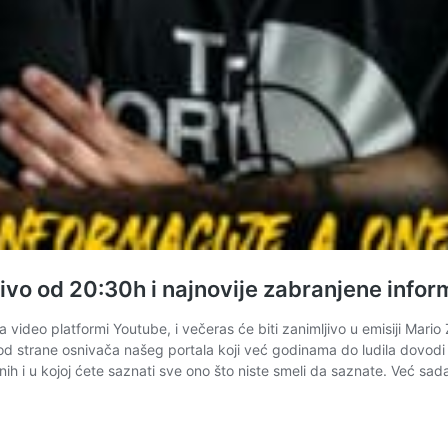
ivo od 20:30h i najnovije zabranjene infor
na video platformi Youtube, i večeras će biti zanimljivo u emisiji Mar
d strane osnivača našeg portala koji već godinama do ludila dovodi glo
enih i u kojoj ćete saznati sve ono što niste smeli da saznate. Već s