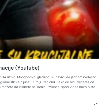
macije (Youtube)
io ZNA uživo. Mnogobrojni gledaoci su navikli da jednom nedeljno
balističke pijune u Srbiji i regionu. Tako će biti i večeras od
ada možete da kliknete na ikonicu zvonca ispod videa kako biste