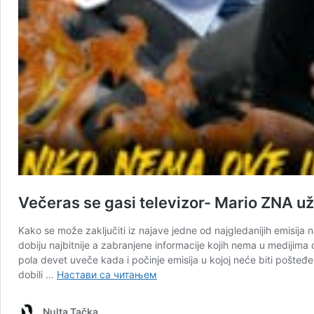
Večeras se gasi televizor- Mario ZNA už
Kako se može zaključiti iz najave jedne od najgledanijih emisija 
dobiju najbitnije a zabranjene informacije kojih nema u medijima o
pola devet uveče kada i počinje emisija u kojoj neće biti pošteđ
Večeras
dobili …
Настави са читањем
se
gasi
Nulta Tačka