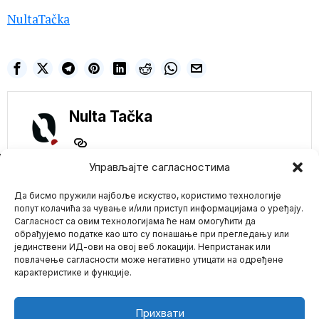
NultaTačka
Nulta Tačka
NE PROPUSTITE
Управљајте сагласностима
BESNE POŽARI U
Да бисмо пружили најбоље искуство, користимо технологије
AMERIČKOJ DOLINI
SMRTI! IZMERENO
попут колачића за чување и/или приступ информацијама о уређају.
54,4 STEPENA!
Сагласност са овим технологијама ће нам омогућити да
DŽINOVSKI OBLAK
обрађујемо податке као што су понашање при прегледању или
OBARA SVE REKORDE
јединствени ИД-ови на овој веб локацији. Непристанак или
Mario zna Youtube
U Nacionalnom parku
повлачење сагласности може негативно утицати на одређене
Dolina smrti u Kaliforniji
карактеристике и функције.
izmereno je 54,4
Impressum
Kontakt
O Nama
Insajderi iz
Demokratske
Прихвати