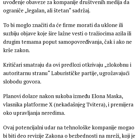
uvođenje obaveze za kompanije društvenih medija da
ograniče „legalan, ali štetan“ sadržaj.
To bi moglo značiti da će firme morati da uklone ili
suzbiju objave koje šire lažne vesti o tražiocima azila ili
drugim temama poput samopovređivanja, čak i ako ne
krše zakon.
Kritičari smatraju da ovi predlozi otkrivaju „zlokobnu i
autoritarnu stranu“ Laburističke partije, ugrožavajući
slobodu govora.
Planovi dolaze nakon sukoba između Elona Maska,
vlasnika platforme X (nekadašnjeg Tvitera), i premijera
oko upravljanja neredima.
Ovaj potencijalni udar na tehnološke kompanije mogao
bi biti deo revizije Zakona o bezbednosti na mreži, koji je