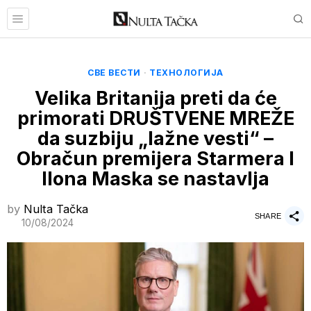
СВЕ ВЕСТИ
·
ТЕХНОЛОГИЈА
Velika Britanija preti da će
primorati DRUŠTVENE MREŽE
da suzbiju „lažne vesti“ –
Obračun premijera Starmera I
Ilona Maska se nastavlja
by
Nulta Tačka
SHARE
10/08/2024