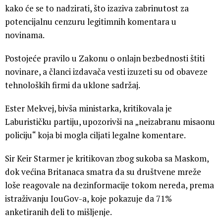
kako će se to nadzirati, što izaziva zabrinutost za
potencijalnu cenzuru legitimnih komentara u
novinama.
Postojeće pravilo u Zakonu o onlajn bezbednosti štiti
novinare, a članci izdavača vesti izuzeti su od obaveze
tehnoloških firmi da uklone sadržaj.
Ester Mekvej, bivša ministarka, kritikovala je
Laburističku partiju, upozorivši na „neizabranu misaonu
policiju“ koja bi mogla ciljati legalne komentare.
Sir Keir Starmer je kritikovan zbog sukoba sa Maskom,
dok većina Britanaca smatra da su društvene mreže
loše reagovale na dezinformacije tokom nereda, prema
istraživanju IouGov-a, koje pokazuje da 71%
anketiranih deli to mišljenje.