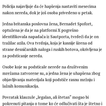
Policija najavljuje da će hapšenja nastaviti mesecima
nakon nereda, dok je još osoba privedeno u petak.
Jedna britanska poslovna žena, Bernadet Spofort,
optužena je da je na platformi X pogrešno
identifikovala napadača iz Sautporta, tvrdeći da je on
tražilac azila. Ova tvrdnja, koja je kasnije širena od
strane desničarskih naloga i ruskih botova, okrivljena je
za podsticanje nereda.
Osobe koje su podsticale nerede na društvenim
mrežama zatvorene su, a jedna žena je uhapšena zbog
objavljivanja materijala koji podstiče rasnu mržnju i
lažnih komunikacija.
Povratak klauzule „legalan, ali štetan“ mogao bi
pokrenuti pitanja o tome ko će odlučivati šta je štetno i