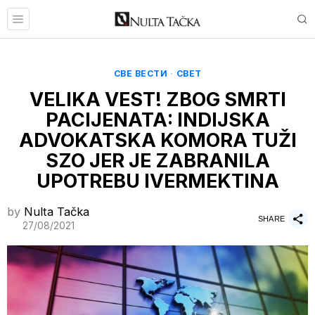
СВЕ ВЕСТИ
·
СВЕТ
VELIKA VEST! ZBOG SMRTI
PACIJENATA: INDIJSKA
ADVOKATSKA KOMORA TUŽI
SZO JER JE ZABRANILA
UPOTREBU IVERMEKTINA
by
Nulta Tačka
SHARE
27/08/2021