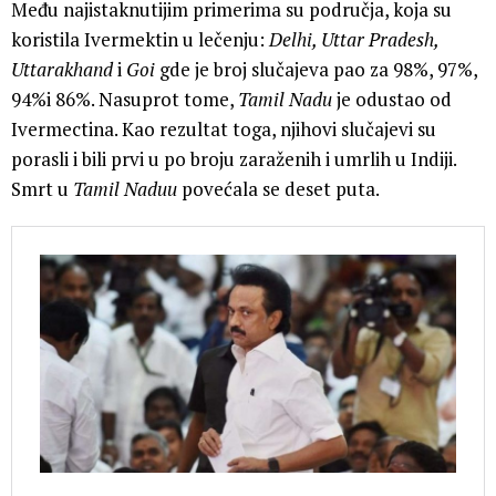
Među najistaknutijim primerima su područja, koja su
koristila Ivermektin u lečenju:
Delhi, Uttar Pradesh,
Uttarakhand
i
Goi
gde je broj slučajeva pao za 98%, 97%,
94%i 86%. Nasuprot tome,
Tamil Nadu
je odustao od
Ivermectina. Kao rezultat toga, njihovi slučajevi su
porasli i bili prvi u po broju zaraženih i umrlih u Indiji.
Smrt u
Tamil Naduu
povećala se deset puta.