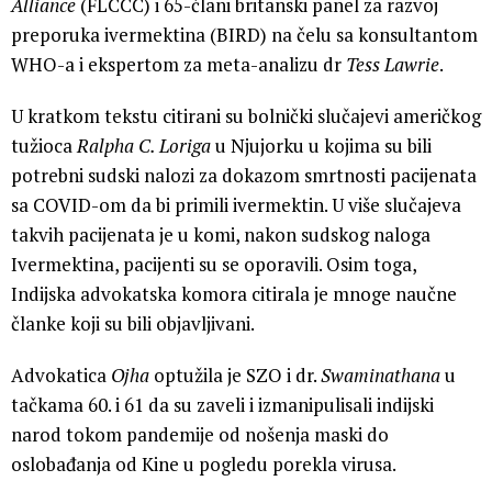
Alliance
(FLCCC) i 65-člani britanski panel za razvoj
preporuka ivermektina (BIRD) na čelu sa konsultantom
WHO-a i ekspertom za meta-analizu dr
Tess Lawrie
.
U kratkom tekstu citirani su bolnički slučajevi američkog
tužioca
Ralpha C. Loriga
u Njujorku u kojima su bili
potrebni sudski nalozi za dokazom smrtnosti pacijenata
sa COVID-om da bi primili ivermektin. U više slučajeva
takvih pacijenata je u komi, nakon sudskog naloga
Ivermektina, pacijenti su se oporavili. Osim toga,
Indijska advokatska komora citirala je mnoge naučne
članke koji su bili objavljivani.
Advokatica
Ojha
optužila je SZO i dr.
Swaminathana
u
tačkama 60. i 61 da su zaveli i izmanipulisali indijski
narod tokom pandemije od nošenja maski do
oslobađanja od Kine u pogledu porekla virusa.