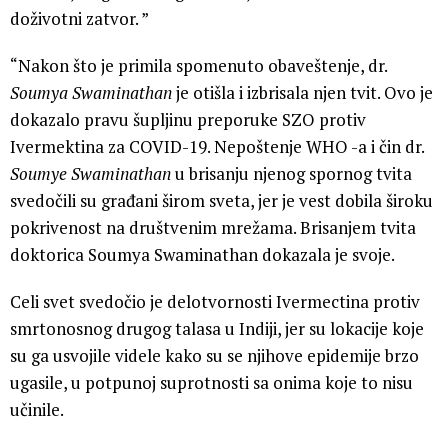
doživotni zatvor. ”
“Nakon što je primila spomenuto obaveštenje, dr.
Soumya Swaminathan
je otišla i izbrisala njen tvit. Ovo je
dokazalo pravu šupljinu preporuke SZO protiv
Ivermektina za COVID-19. Nepoštenje WHO -a i čin dr.
Soumye Swaminathan
u brisanju njenog spornog tvita
svedočili su građani širom sveta, jer je vest dobila široku
pokrivenost na društvenim mrežama. Brisanjem tvita
doktorica Soumya Swaminathan dokazala je svoje.
Celi svet svedočio je delotvornosti Ivermectina protiv
smrtonosnog drugog talasa u Indiji, jer su lokacije koje
su ga usvojile videle kako su se njihove epidemije brzo
ugasile, u potpunoj suprotnosti sa onima koje to nisu
učinile.