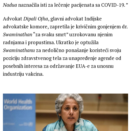
Nadua
naznačila isti za lečenje pacijenata sa COVID-19. ”
Advokat
Dipali Ojha
, glavni advokat Indijske
advokatske komore, zapretila je krivičnim gonjenjem dr.
Swaminathan
“za svaku smrt” uzrokovanu njenim
radnjama i propustima. Ukratko je optužila
Swaminathanu
za nedolično ponašanje koristeći svoju
poziciju zdravstvenog tela za unapređenje agende od
posebnih interesa za održavanje EUA-e za unosnu
industriju vakcina.