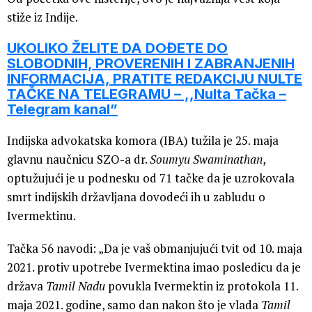
stiže iz Indije.
UKOLIKO ŽELITE DA DOĐETE DO
SLOBODNIH, PROVERENIH I ZABRANJENIH
INFORMACIJA, PRATITE REDAKCIJU NULTE
TAČKE NA TELEGRAMU – ,,Nulta Tačka –
Telegram kanal”
Indijska advokatska komora (IBA) tužila je 25. maja
glavnu naučnicu SZO-a dr.
Soumyu Swaminathan
,
optužujući je u podnesku od 71 tačke da je uzrokovala
smrt indijskih državljana dovodeći ih u zabludu o
Ivermektinu.
Tačka 56 navodi: „Da je vaš obmanjujući tvit od 10. maja
2021. protiv upotrebe Ivermektina imao posledicu da je
država
Tamil Nadu
povukla Ivermektin iz protokola 11.
maja 2021. godine, samo dan nakon što je vlada
Tamil