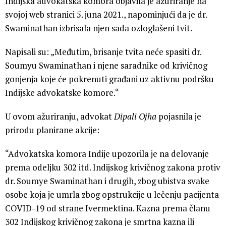
Indijska advokatska komora objavila je ažuriranje na
svojoj web stranici 5. juna 2021., napominjući da je dr.
Swaminathan izbrisala njen sada ozloglašeni tvit.
Napisali su: „Međutim, brisanje tvita neće spasiti dr.
Soumyu Swaminathan i njene saradnike od krivičnog
gonjenja koje će pokrenuti građani uz aktivnu podršku
Indijske advokatske komore.“
U ovom ažuriranju, advokat
Dipali Ojha
pojasnila je
prirodu planirane akcije:
“Advokatska komora Indije upozorila je na delovanje
prema odeljku 302 itd. Indijskog krivičnog zakona protiv
dr. Soumye Swaminathan i drugih, zbog ubistva svake
osobe koja je umrla zbog opstrukcije u lečenju pacijenta
COVID-19 od strane Ivermektina. Kazna prema članu
302 Indijskog krivičnog zakona je smrtna kazna ili