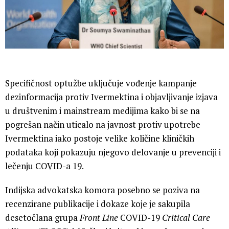
Specifičnost optužbe uključuje vođenje kampanje
dezinformacija protiv Ivermektina i objavljivanje izjava
u društvenim i mainstream medijima kako bi se na
pogrešan način uticalo na javnost protiv upotrebe
Ivermektina iako postoje velike količine kliničkih
podataka koji pokazuju njegovo delovanje u prevenciji i
lečenju COVID-a 19.
Indijska advokatska komora posebno se poziva na
recenzirane publikacije i dokaze koje je sakupila
desetočlana grupa
Front Line
COVID-19
Critical Care