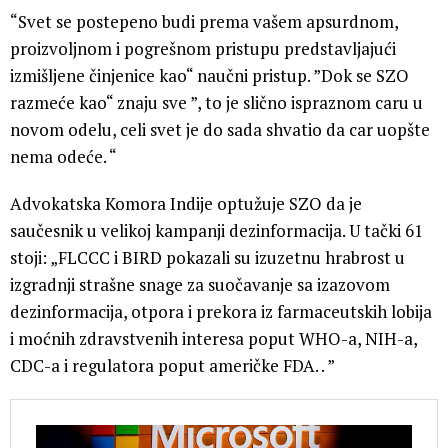
“Svet se postepeno budi prema vašem apsurdnom,
proizvoljnom i pogrešnom pristupu predstavljajući
izmišljene činjenice kao“ naučni pristup. ”Dok se SZO
razmeće kao“ znaju sve ”, to je slično ispraznom caru u
novom odelu, celi svet je do sada shvatio da car uopšte
nema odeće. “
Advokatska Komora Indije optužuje SZO da je
saučesnik u velikoj kampanji dezinformacija. U tački 61
stoji: „FLCCC i BIRD pokazali su izuzetnu hrabrost u
izgradnji strašne snage za suočavanje sa izazovom
dezinformacija, otpora i prekora iz farmaceutskih lobija
i moćnih zdravstvenih interesa poput WHO-a, NIH-a,
CDC-a i regulatora poput američke FDA. . ”