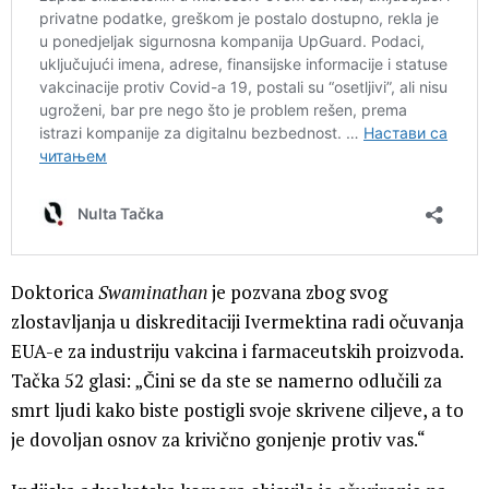
Doktorica
Swaminathan
je pozvana zbog svog
zlostavljanja u diskreditaciji Ivermektina radi očuvanja
EUA-e za industriju vakcina i farmaceutskih proizvoda.
Tačka 52 glasi: „Čini se da ste se namerno odlučili za
smrt ljudi kako biste postigli svoje skrivene ciljeve, a to
je dovoljan osnov za krivično gonjenje protiv vas.“