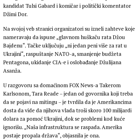
kandidat Tulsi Gabard i komičar i politički komentator
Džimi Dor.
Na svojoj veb stranici organizatori su izneli zahteve koje
nameravaju da ispune „glavnom huškaču rata Džou
Bajdenu“. Tačke uključuju „ni jedan peni više za rat u
Ukrajini“, raspuštanje NATO-a, smanjenje budžeta
Pentagona, ukidanje CIA-e i oslobađanje Džulijana
Asanža.
U razgovoru sa domaćinom FOX News-a Takerom
Karlsonom, Tara Reade – jedan od govornika koji treba
da se pojavi na mitingu – je tvrdila da je Amerikancima
dosta da vide da njihova vlada troši skoro 100 milijardi
dolara za pomoć Ukrajini, dok se problemi kod kuće
ignorišu. „Naša infrastruktura se raspada. Amerika
postaje propala država“, objasnila je ona.