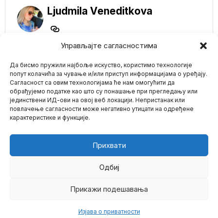
Ljudmila Veneditkova
Управљајте сагласностима
NE PROPUSTITE
Да бисмо пружили најбоље искуство, користимо технологије
попут колачића за чување и/или приступ информацијама о уређају.
Budućnost je već
Сагласност са овим технологијама ће нам омогућити да
stigla: ChatGPT
обрађујемо податке као што су понашање при прегледању или
preuzima svet
јединствени ИД-ови на овој веб локацији. Непристанак или
Mario zna Youtube
Piše: Frank Miele Kao
повлачење сагласности може негативно утицати на одређене
novinar i komentator,
карактеристике и функције.
pomno sam pratio
Impressum
Kontakt
O Nama
Orvel uživo!
Australijska policija
Прихвати
poručila svojim
građanima: MI ĆEMO
BITI VAŠ IZVOR
Одбиј
ISTINE
Nakon nedavnog napada
Прикажи подешавања
©
2026
- Sva prava zadržana.
nožem u Sidneju,
tamošnji gađani su izrazili
Изјава о приватности