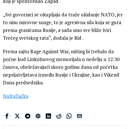
koji je sponzorisao Zapad.
„Svi govornici se okupljaju da traže ukidanje NATO, jer
to nisu mirovne snage, to je agresivna sila koja se gura
prema granicama Rusije, a sada smo sve bliže ivici
Trećeg svetskog rata“, dodala je Rid .
Prema sajtu Rage Against War, miting bi trebalo da
počne kod Linkolnovog memorijala u nedelju u 12:30
časova, obeležavajući skoro godinu dana od početka
neprijateljstava između Rusije i Ukrajine, kao i Vikend
Dana predsednika.
NultaTačka