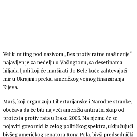
Veliki miting pod nazivom „Bes protiv ratne mašinerije“
najavljen je za nedelju u Vašingtonu, sa desetinama
hiljada ljudi koji će marširati do Bele kuće zahtevajući
mir u Ukrajini i prekid američkog vojnog finansiranja
Kijeva.
Marš, koji organizuju Libertarijanske i Narodne stranke,
obećava da će biti najveći američki antiratni skup od
protesta protiv rata u Iraku 2003. Na njemu će se
pojaviti govornici iz celog političkog spektra, uključujući
bivšeg američkog senatora Rona Pola, bivši predsednički