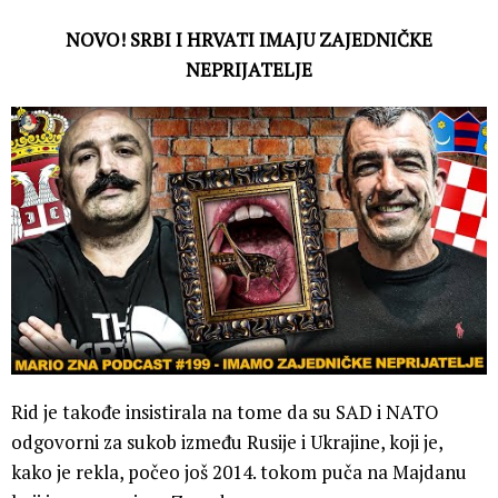
NOVO! SRBI I HRVATI IMAJU ZAJEDNIČKE
NEPRIJATELJE
Rid je takođe insistirala na tome da su SAD i NATO
odgovorni za sukob između Rusije i Ukrajine, koji je,
kako je rekla, počeo još 2014. tokom puča na Majdanu