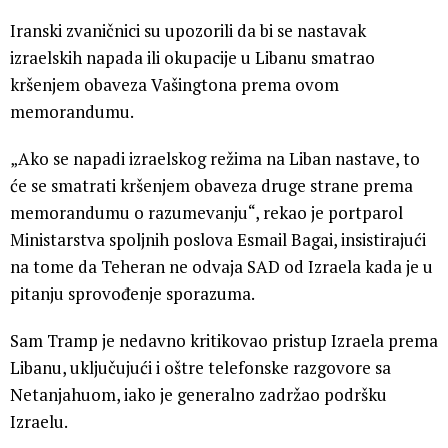
Iranski zvaničnici su upozorili da bi se nastavak
izraelskih napada ili okupacije u Libanu smatrao
kršenjem obaveza Vašingtona prema ovom
memorandumu.
„Ako se napadi izraelskog režima na Liban nastave, to
će se smatrati kršenjem obaveza druge strane prema
memorandumu o razumevanju“, rekao je portparol
Ministarstva spoljnih poslova Esmail Bagai, insistirajući
na tome da Teheran ne odvaja SAD od Izraela kada je u
pitanju sprovođenje sporazuma.
Sam Tramp je nedavno kritikovao pristup Izraela prema
Libanu, uključujući i oštre telefonske razgovore sa
Netanjahuom, iako je generalno zadržao podršku
Izraelu.