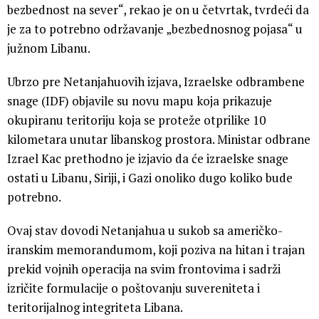
bezbednost na sever“, rekao je on u četvrtak, tvrdeći da
je za to potrebno održavanje „bezbednosnog pojasa“ u
južnom Libanu.
Ubrzo pre Netanjahuovih izjava, Izraelske odbrambene
snage (IDF) objavile su novu mapu koja prikazuje
okupiranu teritoriju koja se proteže otprilike 10
kilometara unutar libanskog prostora. Ministar odbrane
Izrael Kac prethodno je izjavio da će izraelske snage
ostati u Libanu, Siriji, i Gazi onoliko dugo koliko bude
potrebno.
Ovaj stav dovodi Netanjahua u sukob sa američko-
iranskim memorandumom, koji poziva na hitan i trajan
prekid vojnih operacija na svim frontovima i sadrži
izričite formulacije o poštovanju suvereniteta i
teritorijalnog integriteta Libana.