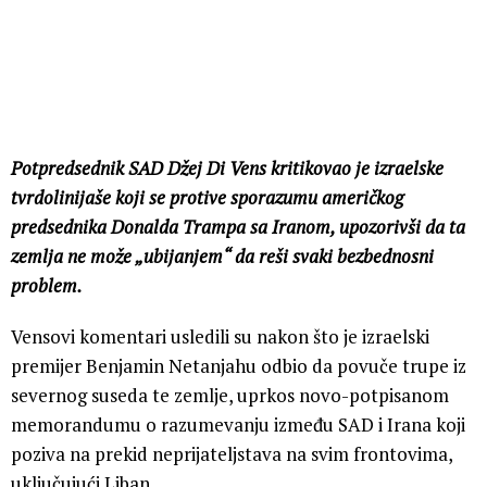
Potpredsednik SAD Džej Di Vens kritikovao je izraelske
tvrdolinijaše koji se protive sporazumu američkog
predsednika Donalda Trampa sa Iranom, upozorivši da ta
zemlja ne može „ubijanjem“ da reši svaki bezbednosni
problem.
Vensovi komentari usledili su nakon što je izraelski
premijer Benjamin Netanjahu odbio da povuče trupe iz
severnog suseda te zemlje, uprkos novo-potpisanom
memorandumu o razumevanju između SAD i Irana koji
poziva na prekid neprijateljstava na svim frontovima,
uključujući Liban.