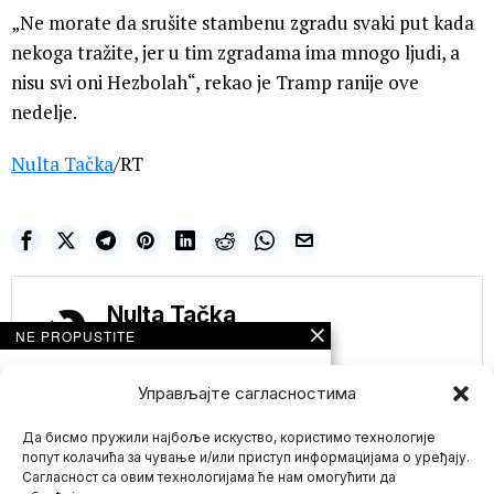
„Ne morate da srušite stambenu zgradu svaki put kada
nekoga tražite, jer u tim zgradama ima mnogo ljudi, a
nisu svi oni Hezbolah“, rekao je Tramp ranije ove
nedelje.
Nulta Tačka
/RT
Nulta Tačka
NE PROPUSTITE
TVITERAŠI POD
LUPOM ,,DARPA-e“!
Управљајте сагласностима
IZVEŠTAJ GOVORI O
TOME KAKO OVA
Да бисмо пружили најбоље искуство, користимо технологије
AGENCIJA
PRIKUPLJA PODATKE
попут колачића за чување и/или приступ информацијама о уређају.
KORISNIKA TVITERA
Сагласност са овим технологијама ће нам омогућити да
KOJI SU VAN SAD-a