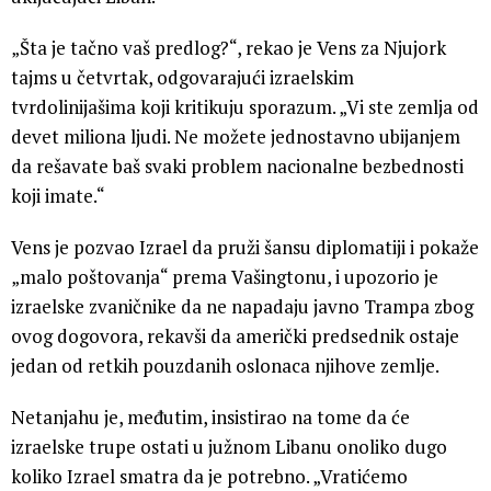
„Šta je tačno vaš predlog?“, rekao je Vens za Njujork
tajms u četvrtak, odgovarajući izraelskim
tvrdolinijašima koji kritikuju sporazum. „Vi ste zemlja od
devet miliona ljudi. Ne možete jednostavno ubijanjem
da rešavate baš svaki problem nacionalne bezbednosti
koji imate.“
Vens je pozvao Izrael da pruži šansu diplomatiji i pokaže
„malo poštovanja“ prema Vašingtonu, i upozorio je
izraelske zvaničnike da ne napadaju javno Trampa zbog
ovog dogovora, rekavši da američki predsednik ostaje
jedan od retkih pouzdanih oslonaca njihove zemlje.
Netanjahu je, međutim, insistirao na tome da će
izraelske trupe ostati u južnom Libanu onoliko dugo
koliko Izrael smatra da je potrebno. „Vratićemo