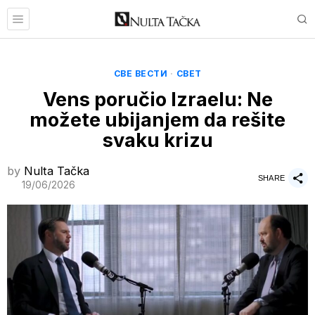
СВЕ ВЕСТИ
·
СВЕТ
Vens poručio Izraelu: Ne
možete ubijanjem da rešite
svaku krizu
by
Nulta Tačka
SHARE
19/06/2026