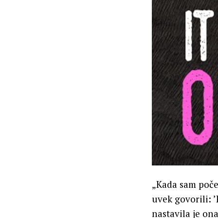
„Kada sam počel
uvek govorili: ’
nastavila je ona