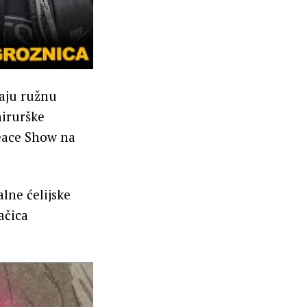
vaju ružnu
hirurške
Deace Show na
lne ćelijske
ačica