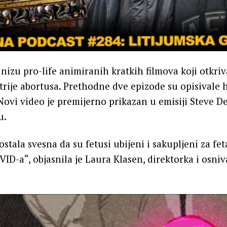
u nizu pro-life animiranih kratkih filmova koji otkri
trije abortusa. Prethodne dve epizode ​​su opisivale 
 Novi video je premijerno prikazan u emisiji Steve 
u.
stala svesna da su fetusi ubijeni i sakupljeni za feta
VID-a“, objasnila je Laura Klasen, direktorka i osniv