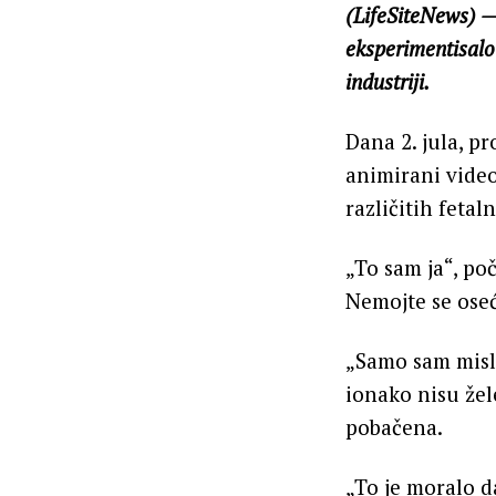
(LifeSiteNews) —
eksperimentisalo 
industriji.
Dana 2. jula, pr
animirani video
različitih fetal
„To sam ja“, po
Nemojte se oseć
„Samo sam misli
ionako nisu žel
pobačena.
„To je moralo d