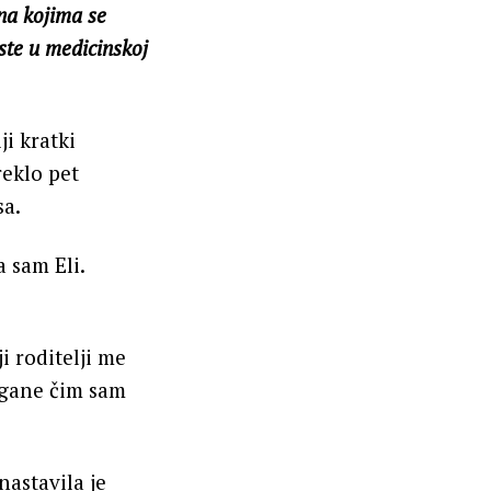
na kojima se
iste u medicinskoj
ji kratki
reklo pet
sa.
 sam Eli.
i roditelji me
organe čim sam
nastavila je