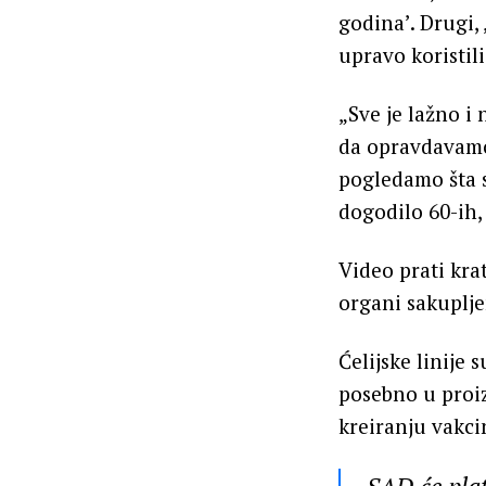
godina’. Drugi,
upravo koristil
„Sve je lažno i
da opravdavamo 
pogledamo šta s
dogodilo 60-ih, 
Video prati krat
organi sakupljen
Ćelijske linije
posebno u proizv
kreiranju vakc