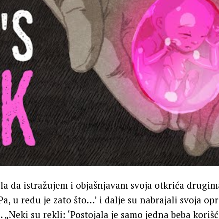
a da istražujem i objašnjavam svoja otkrića drugim
Pa, u redu je zato što…’ i dalje su nabrajali svoja op
. „Neki su rekli: ‘Postojala je samo jedna beba korišc