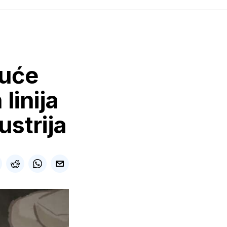
juće
linija
ustrija