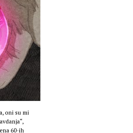
a, oni su mi
ravdanja“,
́ena 60-ih