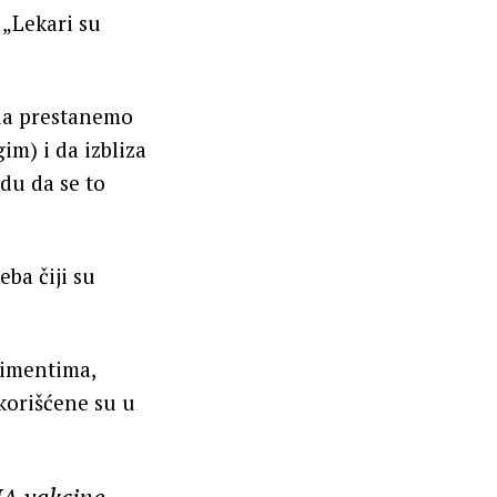
 „Lekari su
 da prestanemo
m) i da izbliza
du da se to
eba čiji su
erimentima,
korišćene su u