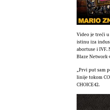
Video je treći 
istinu iza indus
abortuse i IVF.
Blaze Network-
„Prvi put sam po
linije tokom CO
CHOICE42.