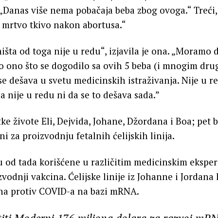
 „Danas više nema pobačaja beba zbog ovoga.“ Treći,
i mrtvo tkivo nakon abortusa.“
 ništa od toga nije u redu“, izjavila je ona. „Moramo
ono što se dogodilo sa ovih 5 beba (i mnogim drugi
e dešava u svetu medicinskih istraživanja. Nije u re
a nije u redu ni da se to dešava sada.”
ke živote Eli, Dejvida, Johane, Džordana i Boa; pet b
i za proizvodnju fetalnih ćelijskih linija.
 su od tada korišćene u različitim medicinskim eksp
odnji vakcina. Ćelijske linije iz Johanne i Jordana 
ina protiv COVID-a na bazi mRNA.