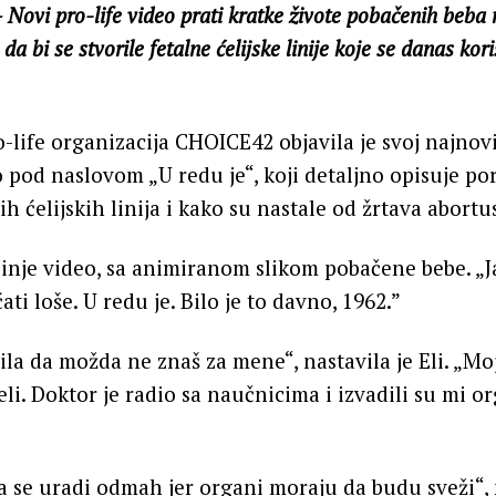
 Novi pro-life video prati kratke živote pobačenih beba 
da bi se stvorile fetalne ćelijske linije koje se danas kor
o-life organizacija CHOICE42 objavila je svoj najnovi
 pod naslovom „U redu je“, koji detaljno opisuje po
nih ćelijskih linija i kako su nastale od žrtava abortu
činje video, sa animiranom slikom pobačene bebe. „Ja
ati loše. U redu je. Bilo je to davno, 1962.”
la da možda ne znaš za mene“, nastavila je Eli. „Moj
eli. Doktor je radio sa naučnicima i izvadili su mi 
a se uradi odmah jer organi moraju da budu sveži“, 