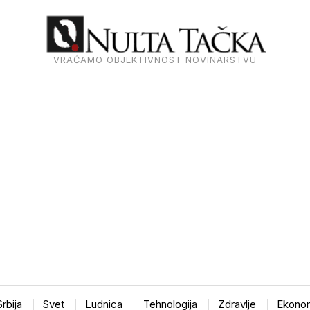
VRAĆAMO OBJEKTIVNOST NOVINARSTVU
Srbija
Svet
Ludnica
Tehnologija
Zdravlje
Ekonom