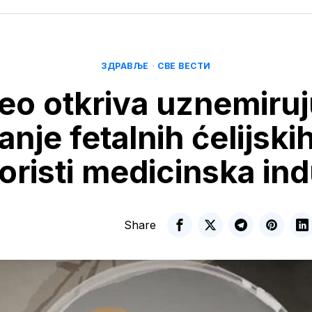
ЗДРАВЉЕ
·
СВЕ ВЕСТИ
eo otkriva uznemiru
anje fetalnih ćelijskih 
oristi medicinska ind
Share