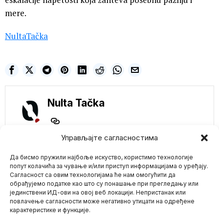
mere.
NultaTačka
Nulta Tačka
Управљајте сагласностима
NE PROPUSTITE
Да бисмо пружили најбоље искуство, користимо технологије
Rađanje nove
попут колачића за чување и/или приступ информацијама о уређају.
generacije koja unosi
Сагласност са овим технологијама ће нам омогућити да
Duhovnost ljudima –
обрађујемо податке као што су понашање при прегледању или
Nenad Ilić
јединствени ИД-ови на овој веб локацији. Непристанак или
Mario zna Youtube
Prokletstvo srpskog
повлачење сагласности може негативно утицати на одређене
naroda je da ne mogu tri
карактеристике и функције.
generacije da
Impressum
Kontakt
O Nama