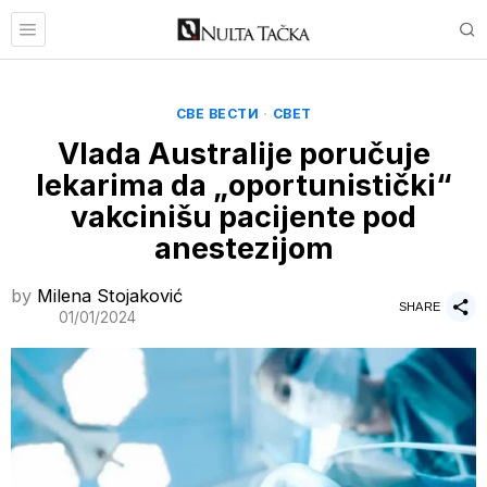
СВЕ ВЕСТИ
·
СВЕТ
Vlada Australije poručuje
lekarima da „oportunistički“
vakcinišu pacijente pod
anestezijom
by
Milena Stojaković
SHARE
01/01/2024