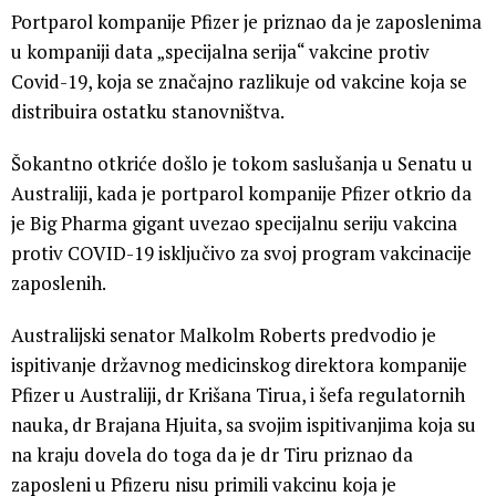
Portparol kompanije Pfizer je priznao da je zaposlenima
u kompaniji data „specijalna serija“ vakcine protiv
Covid-19, koja se značajno razlikuje od vakcine koja se
distribuira ostatku stanovništva.
Šokantno otkriće došlo je tokom saslušanja u Senatu u
Australiji, kada je portparol kompanije Pfizer otkrio da
je Big Pharma gigant uvezao specijalnu seriju vakcina
protiv COVID-19 isključivo za svoj program vakcinacije
zaposlenih.
Australijski senator Malkolm Roberts predvodio je
ispitivanje državnog medicinskog direktora kompanije
Pfizer u Australiji, dr Krišana Tirua, i šefa regulatornih
nauka, dr Brajana Hjuita, sa svojim ispitivanjima koja su
na kraju dovela do toga da je dr Tiru priznao da
zaposleni u Pfizeru nisu primili vakcinu koja je