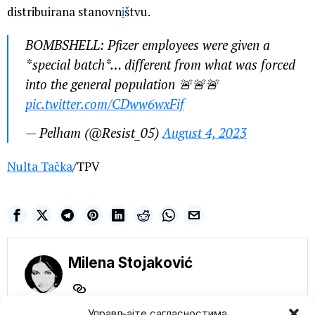
distribuirana stanovn
i
štvu.
BOMBSHELL: Pfizer employees were given a
*special batch*… different from what was forced
into the general population 🚨🚨🚨
pic.twitter.com/CDww6wxFif
— Pelham (@Resist_05)
August 4, 2023
Nulta Tačka
/TPV
Milena Stojaković
Управљајте сагласностима