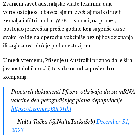
Zvanični savet australijske vlade lekarima daje
verodostojnost obaveštajnim izveštajima iz drugih
zemalja infiltriranih u WEF. U Kanadi, na primer,
postojao je izveštaj prošle godine koji sugeriše da se
svako ko ide na operaciju vakciniše bez njihovog znanja
ili saglasnosti dok je pod anestezijom.
U međuvremenu, Pfizer je u Australiji priznao da je šira
javnost dobila različite vakcine od zaposlenih u
kompaniji.
Procureli dokumenti Pfizera otkrivaju da su mRNA
vakcine deo petogodišnjeg plana depopulacije
https://t.co/mnzB0c9HbI
— Nulta Tačka (@NultaTackaSrb)
December 31,
2023