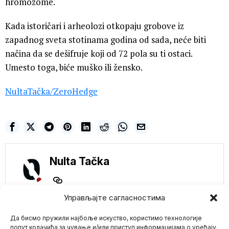
hromozome.
Kada istoričari i arheolozi otkopaju grobove iz
zapadnog sveta stotinama godina od sada, neće biti
načina da se dešifruje koji od 72 pola su ti ostaci.
Umesto toga, biće muško ili žensko.
NultaTačka
/ZeroHedge
Nulta Tačka
Управљајте сагласностима
NE PROPUSTITE
Да бисмо пружили најбоље искуство, користимо технологије
попут колачића за чување и/или приступ информацијама о уређају.