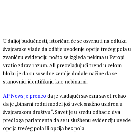
U daljoj budućnosti, istoričari će se osvrnuti na odluku
švajcarske vlade da odbije uvođenje opcije trećeg pola u
zvaničnu evidenciju pošto se izgleda nekima u Evropi
vratio zdrav razum. Ali preovlađujući trend u celom
bloku je da su susedne zemlje dodale načine da se
stanovnici identifikuju kao nebinarni.
AP News je preneo
da je vladajući savezni savet rekao
da je „binarni rodni model još uvek snažno usidren u
švajcarskom društvu“. Savet je u sredu odbacio dva
predloga parlamenta da se u službenu evidenciju uvede
opcija trećeg pola ili opcija bez pola.