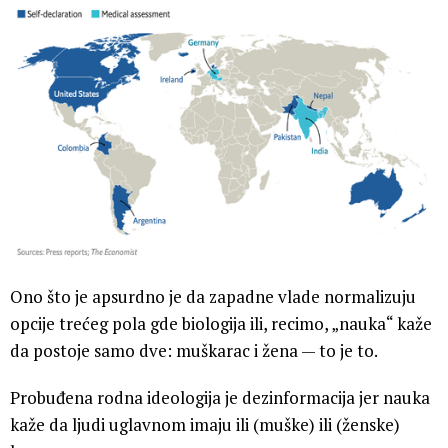
Ono što je apsurdno je da zapadne vlade normalizuju
opcije trećeg pola gde biologija ili, recimo, „nauka“ kaže
da postoje samo dve: muškarac i žena — to je to.
Probuđena rodna ideologija je dezinformacija jer nauka
kaže da ljudi uglavnom imaju ili (muške) ili (ženske)