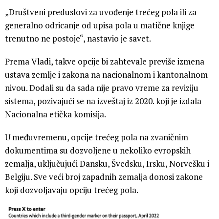
„Društveni preduslovi za uvođenje trećeg pola ili za
generalno odricanje od upisa pola u matične knjige
trenutno ne postoje“, nastavio je savet.
Prema Vladi, takve opcije bi zahtevale previše izmena
ustava zemlje i zakona na nacionalnom i kantonalnom
nivou. Dodali su da sada nije pravo vreme za reviziju
sistema, pozivajući se na izveštaj iz 2020. koji je izdala
Nacionalna etička komisija.
U međuvremenu, opcije trećeg pola na zvaničnim
dokumentima su dozvoljene u nekoliko evropskih
zemalja, uključujući Dansku, Švedsku, Irsku, Norvešku i
Belgiju. Sve veći broj zapadnih zemalja donosi zakone
koji dozvoljavaju opciju trećeg pola.