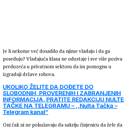
Je li nekome već dosadilo da njime vladaju i da ga
poseduju? Vladajuća klasa ne odustaje i sve više poziva
preduzeća u privatnom sektoru da im pomognu u
izgradnji države robova.
UKOLIKO ŽELITE DA DOĐETE DO
SLOBODNIH, PROVERENIH I ZABRANJENIH
INFORMACIJA, PRATITE REDAKCIJU NULTE
TAČKE NA TELEGRAMU – ,,Nulta Tačka –
Telegram kanal”
Oni čak ni ne pokušavaju da sakriju činjenicu da žele da