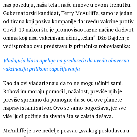
nas poseduju, naša tela i naše umove u ovom trenutku.
Gubernatorski kandidat, Terry McAuliffe, samo je jedan
od tirana koji poziva kompanije da uvedu vakcine protiv
Covid-19 nakon što je promovisao razne načine da život
onima koji nisu vakcinisani učini „težim“. Džo Bajden je
već isprobao ovu predstavu iz priručnika robovlasnika:
Vladajuća klasa apeluje na preduzeća da uvedu obaveznu
vakcinaciju prilikom zapošljavanja
Kao da ovi vladari znaju da to ne mogu učiniti sami.
Robovi im moraju pomoći i, nažalost, previše njih je
previše spremno da pomogne da se od ove planete
napravi stalni zatvor. Ovo se samo pogoršava, jer sve
više ljudi počinje da shvata šta se zaista dešava.
McAuliffe je ove nedelje pozvao „svakog poslodavca u