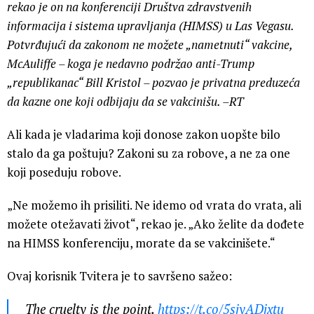
rekao je on na konferenciji Društva zdravstvenih
informacija i sistema upravljanja (HIMSS) u Las Vegasu.
Potvrđujući da zakonom ne možete „nametnuti“ vakcine,
McAuliffe – koga je nedavno podržao anti-Trump
„republikanac“ Bill Kristol – pozvao je privatna preduzeća
da kazne one koji odbijaju da se vakcinišu. –RT
Ali kada je vladarima koji donose zakon uopšte bilo
stalo da ga poštuju? Zakoni su za robove, a ne za one
koji poseduju robove.
„Ne možemo ih prisiliti. Ne idemo od vrata do vrata, ali
možete otežavati život“, rekao je. „Ako želite da dođete
na HIMSS konferenciju, morate da se vakcinišete.“
Ovaj korisnik Tvitera je to savršeno sažeo:
The cruelty is the point.
https://t.co/5sjyADjxtu