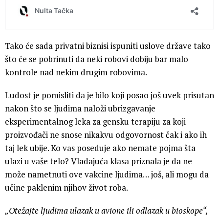
Tako će sada privatni biznisi ispuniti uslove države tako
što će se pobrinuti da neki robovi dobiju bar malo
kontrole nad nekim drugim robovima.
Ludost je pomisliti da je bilo koji posao još uvek prisutan
nakon što se ljudima naloži ubrizgavanje
eksperimentalnog leka za gensku terapiju za koji
proizvođači ne snose nikakvu odgovornost čak i ako ih
taj lek ubije. Ko vas poseduje ako nemate pojma šta
ulazi u vaše telo? Vladajuća klasa priznala je da ne
može nametnuti ove vakcine ljudima… još, ali mogu da
učine paklenim njihov život roba.
„Otežajte ljudima ulazak u avione ili odlazak u bioskope“,