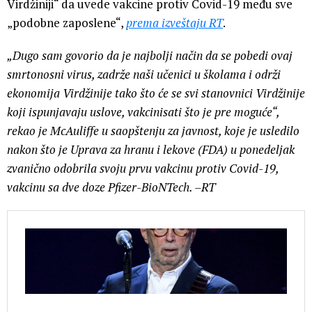
Virdžiniji“ da uvede vakcine protiv Covid-19 među sve
„podobne zaposlene“,
prema izveštaju RT
.
„Dugo sam govorio da je najbolji način da se pobedi ovaj
smrtonosni virus, zadrže naši učenici u školama i održi
ekonomija Virdžinije tako što će se svi stanovnici Virdžinije
koji ispunjavaju uslove, vakcinisati što je pre moguće“,
rekao je McAuliffe u saopštenju za javnost, koje je usledilo
nakon što je Uprava za hranu i lekove (FDA) u ponedeljak
zvanično odobrila svoju prvu vakcinu protiv Covid-19,
vakcinu sa dve doze Pfizer-BioNTech. –RT