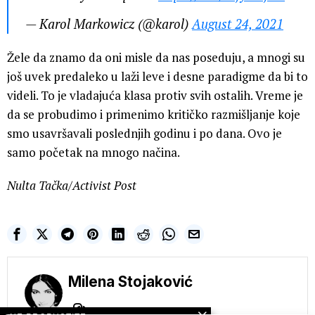
— Karol Markowicz (@karol)
August 24, 2021
Žele da znamo da oni misle da nas poseduju, a mnogi su
još uvek predaleko u laži leve i desne paradigme da bi to
videli. To je vladajuća klasa protiv svih ostalih. Vreme je
da se probudimo i primenimo kritičko razmišljanje koje
smo usavršavali poslednjih godinu i po dana. Ovo je
samo početak na mnogo načina.
Nulta Tačka/Activist Post
Milena Stojaković