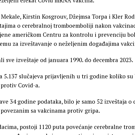
eželjeni efekat Covid mRNA vakcina.
Mekale, Kirstin Kosgrouv, Džejmsa Torpa i Kler Rodž
tajima o cerebralnoj tromboemboliji nakon vakcinac
jene američkom Centru za kontrolu i prevenciju bol
temu za izveštavanje o neželjenim događajima vakc
ali sve izveštaje od januara 1990. do decembra 2023.
la 5.137 slučajeva prijavljenih u tri godine koliko s
protiv Covid-a.
ave 34 godine podataka, bilo je samo 52 izveštaja o 
 povezanim sa vakcinama protiv gripa.
cima, postoji 1120 puta povećanje cerebralne tro