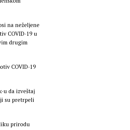
emenskom
osi na neželjene
otiv COVID-19 u
svim drugim
rotiv COVID-19
-u da izveštaj
i su pretrpeli
liku prirodu