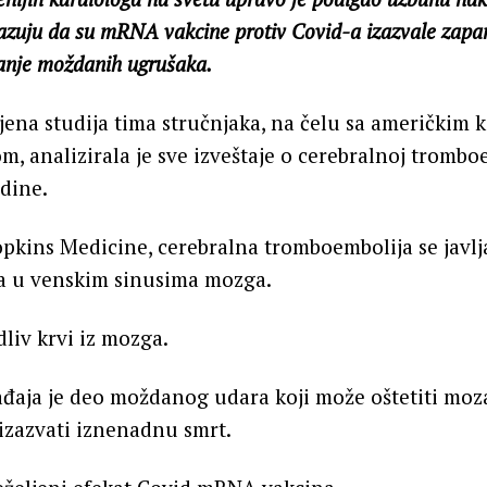
azuju da su mRNA vakcine protiv Covid-a izazvale zapan
anje moždanih ugrušaka.
ena studija tima stručnjaka, na čelu sa američkim 
, analizirala je sve izveštaje o cerebralnoj trombo
dine.
kins Medicine, cerebralna tromboembolija se javlj
a u venskim sinusima mozga.
liv krvi iz mozga.
đaja je deo moždanog udara koji može oštetiti moza
 izazvati iznenadnu smrt.