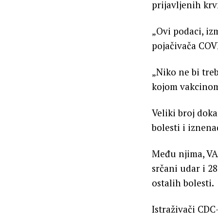
prijavljenih kr
„Ovi podaci, iz
pojačivača COVI
„Niko ne bi tre
kojom vakcinom
Veliki broj do
bolesti i iznena
Među njima, VAE
srčani udar i 28
ostalih bolesti.
Istraživači CDC