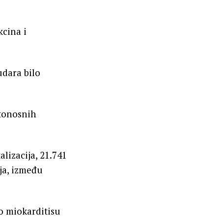
kcina i
udara bilo
rtonosnih
lizacija, 21.741
aja, između
 o miokarditisu