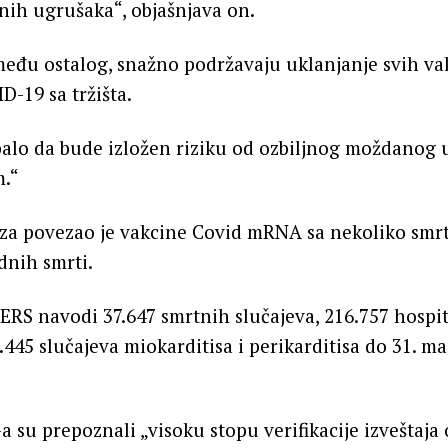
vnih ugrušaka“, objašnjava on.
među ostalog, snažno podržavaju uklanjanje svih va
D-19 sa tržišta.
balo da bude izložen riziku od ozbiljnog moždanog 
.“
kaza povezao je vakcine Covid mRNA sa nekoliko sm
dnih smrti.
RS navodi 37.647 smrtnih slučajeva, 216.757 hospita
.445 slučajeva miokarditisa i perikarditisa do 31. m
-a su prepoznali „visoku stopu verifikacije izveštaja