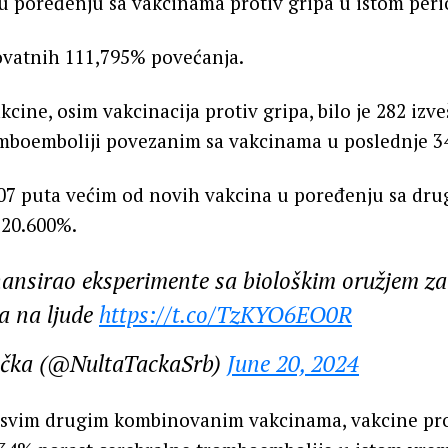
 u poređenju sa vakcinama protiv gripa u istom peri
vatnih 111,795% povećanja.
kcine, osim vakcinacija protiv gripa, bilo je 282 izve
omboemboliji povezanim sa vakcinama u poslednje 3
207 puta većim od novih vakcina u poređenju sa dr
 20.600%.
inansirao eksperimente sa biološkim oružjem za
pa na ljude
https://t.co/TzKYO6EO0R
ačka (@NultaTackaSrb)
June 20, 2024
 svim drugim kombinovanim vakcinama, vakcine pro