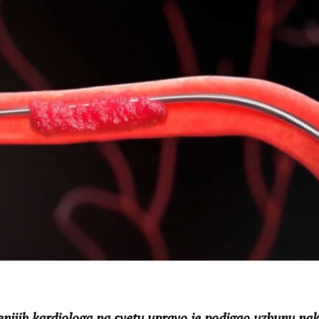
enijih kardiologa na svetu upravo je podigao uzbunu nako