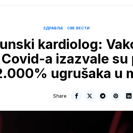
ЗДРАВЉЕ
·
СВЕ ВЕСТИ
unski kardiolog: Vak
 Covid-a izazvale su
2.000% ugrušaka u
Share