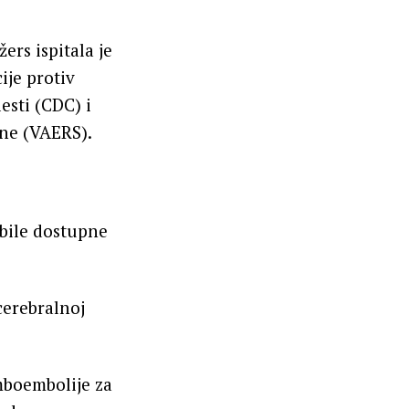
ers ispitala je
ije protiv
esti (CDC) i
ine (VAERS).
u bile dostupne
cerebralnoj
mboembolije za