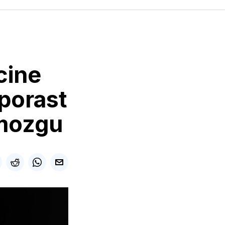
cine
 porast
 mozgu