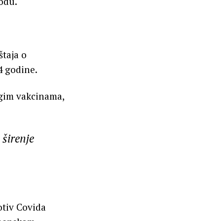
odu.
štaja o
4 godine.
ugim vakcinama,
 širenje
tiv Covida