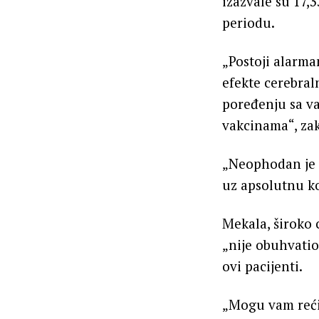
izazvale su 17
periodu.
„Postoji alarma
efekte cerebral
poređenju sa va
vakcinama“, zak
„Neophodan je 
uz apsolutnu k
Mekala, široko 
„nije obuhvatio 
ovi pacijenti.
„Mogu vam reći