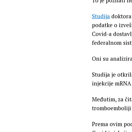
To je poznati n
Studija
doktora 
podatke o izveš
Covid-a dostavl
federalnom sis
Oni su analizir
Studija je otkri
injekcije mRNA 
Međutim, za čit
tromboemboliji
Prema ovim poda