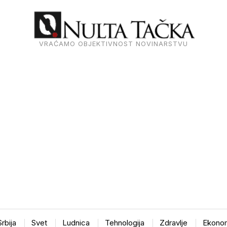
VRAĆAMO OBJEKTIVNOST NOVINARSTVU
Srbija
Svet
Ludnica
Tehnologija
Zdravlje
Ekonom