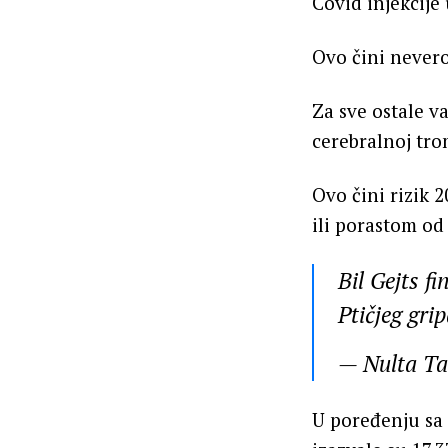
Covid injekcije
Ovo čini nevero
Za sve ostale va
cerebralnoj tr
Ovo čini rizik 
ili porastom od
Bil Gejts f
Ptičjeg gri
— Nulta T
U poređenju sa