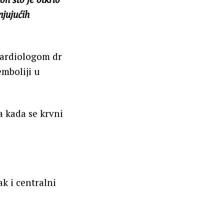
jujućih
kardiologom dr
emboliji u
a kada se krvni
k i centralni