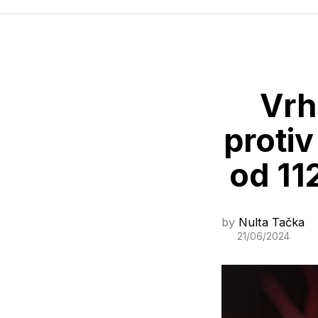
Vrh
protiv
od 11
by
Nulta Tačka
21/06/2024