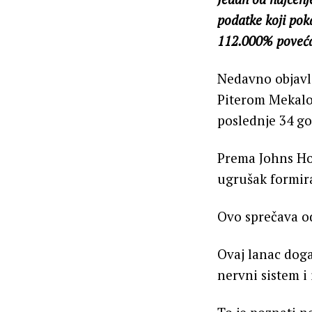
podatke koji pok
112.000% poveć
Nedavno objavlj
Piterom Mekalom
poslednje 34 go
Prema Johns Hop
ugrušak formir
Ovo sprečava od
Ovaj lanac doga
nervni sistem i