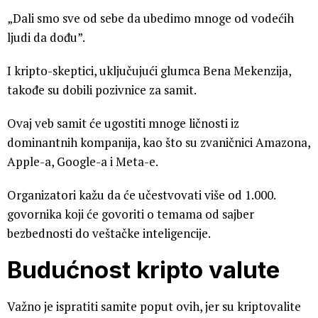
„Dali smo sve od sebe da ubedimo mnoge od vodećih
ljudi da dođu”.
I kripto-skeptici, uključujući glumca Bena Mekenzija,
takođe su dobili pozivnice za samit.
Ovaj veb samit će ugostiti mnoge ličnosti iz
dominantnih kompanija, kao što su zvaničnici Amazona,
Apple-a, Google-a i Meta-e.
Organizatori kažu da će učestvovati više od 1.000.
govornika koji će govoriti o temama od sajber
bezbednosti do veštačke inteligencije.
Budućnost kripto valute
Važno je ispratiti samite poput ovih, jer su kriptovalite