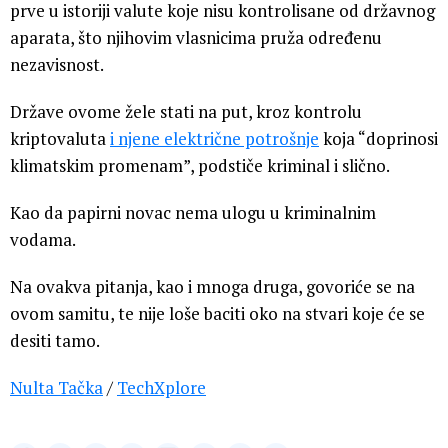
prve u istoriji valute koje nisu kontrolisane od državnog
aparata, što njihovim vlasnicima pruža određenu
nezavisnost.
Države ovome žele stati na put, kroz kontrolu
kriptovaluta
i njene električne potrošnje
koja “doprinosi
klimatskim promenam”, podstiče kriminal i slično.
Kao da papirni novac nema ulogu u kriminalnim
vodama.
Na ovakva pitanja, kao i mnoga druga, govoriće se na
ovom samitu, te nije loše baciti oko na stvari koje će se
desiti tamo.
Nulta Tačka
/
TechXplore