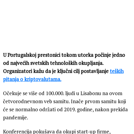
U Portugalskoj prestonici tokom utorka počinje jedno
od najvećih svetskih tehnoloških okupljanja.
Organizatori kažu da je ključni cilj postavljanje
teških
pitanja o kriptovalutama.
Očekuje se više od 100.000. ljudi u Lisabonu na ovom
četvorodnevnom veb samitu. Inače prvom samitu koji
će se normalno održati od 2019. godine, nakon prekida
pandemije.
Konferencija pokušava da okupi start-up firme,