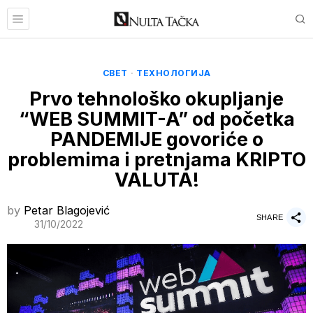
СВЕТ
·
ТЕХНОЛОГИЈА
Prvo tehnološko okupljanje
“WEB SUMMIT-A” od početka
PANDEMIJE govoriće o
problemima i pretnjama KRIPTO
VALUTA!
by
Petar Blagojević
SHARE
31/10/2022