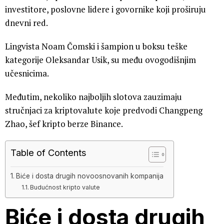
investitore, poslovne lidere i govornike koji proširuju
dnevni red.
Lingvista Noam Čomski i šampion u boksu teške
kategorije Oleksandar Usik, su među ovogodišnjim
učesnicima.
Međutim, nekoliko najboljih slotova zauzimaju
stručnjaci za kriptovalute koje predvodi Changpeng
Zhao, šef kripto berze Binance.
Table of Contents
Biće i dosta drugih novoosnovanih kompanija
Budućnost kripto valute
Biće i dosta drugih