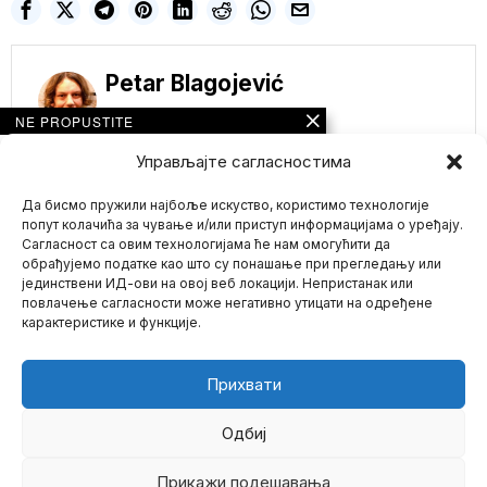
Petar Blagojević
NE PROPUSTITE
Америчка помоћ
Управљајте сагласностима
Украјини у колапсу:
Како су милијарде
Да бисмо пружили најбоље искуство, користимо технологије
нестале у „црном
фонду“ за
попут колачића за чување и/или приступ информацијама о уређају.
Вашингтонску
Сагласност са овим технологијама ће нам омогућити да
политичку
обрађујемо податке као што су понашање при прегледању или
машинерију
јединствени ИД-ови на овој веб локацији. Непристанак или
Mario zna Youtube
Америчка агенција за
повлачење сагласности може негативно утицати на одређене
међународни развој
карактеристике и функције.
(УСАИД), дуго главни
Impressum
Kontakt
O Nama
канал америчке
Humanoidni roboti
Прихвати
već rade u fabrici
BMW-a: Počinje nova
era veštačke
Одбиј
inteligencije
Pre nego što humanoidni
Прикажи подешавања
©
2026
- Sva prava zadržana.
roboti jednog dana budu