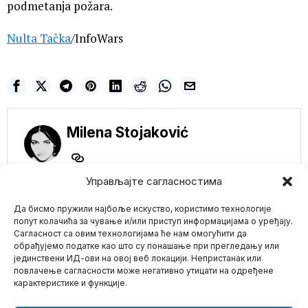
podmetanja požara.
Nulta Tačka
/InfoWars
Milena Stojaković
Управљајте сагласностима
Да бисмо пружили најбоље искуство, користимо технологије
NE PROPUSTITE
попут колачића за чување и/или приступ информацијама о уређају.
Сагласност са овим технологијама ће нам омогућити да
Putin: Jačanje ruske
обрађујемо податке као што су понашање при прегледању или
nuklearne trijade
јединствени ИД-ови на овој веб локацији. Непристанак или
Mario zna Youtube
bezuslovni prioritet
повлачење сагласности може негативно утицати на одређене
Rusija će nastaviti da
карактеристике и функције.
unapređuje svoje vojne i
Impressum
Kontakt
O Nama
tehnološke kapacitete,