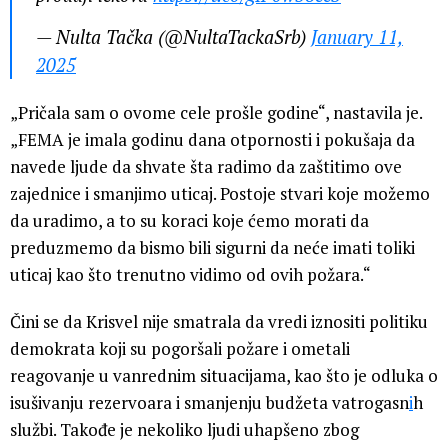
— Nulta Tačka (@NultaTackaSrb)
January 11,
2025
„Pričala sam o ovome cele prošle godine“, nastavila je.
„FEMA je imala godinu dana otpornosti i pokušaja da
navede ljude da shvate šta radimo da zaštitimo ove
zajednice i smanjimo uticaj. Postoje stvari koje možemo
da uradimo, a to su koraci koje ćemo morati da
preduzmemo da bismo bili sigurni da neće imati toliki
uticaj kao što trenutno vidimo od ovih požara.“
Čini se da Krisvel nije smatrala da vredi iznositi politiku
demokrata koji su pogoršali požare i ometali
reagovanje u vanrednim situacijama, kao što je odluka o
isušivanju rezervoara i smanjenju budžeta vatrogasn
i
h
službi. Takođe je nekoliko ljudi uhapšeno zbog