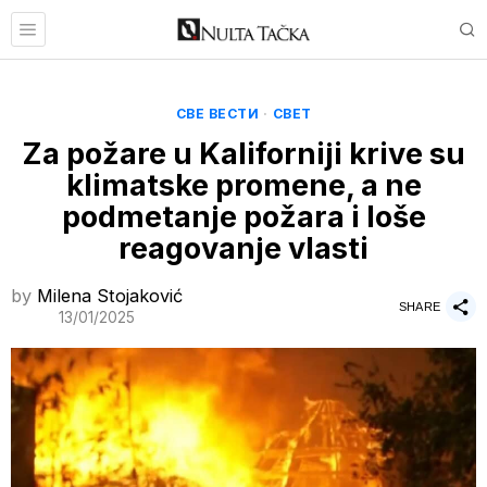
СВЕ ВЕСТИ
·
СВЕТ
Za požare u Kaliforniji krive su
klimatske promene, a ne
podmetanje požara i loše
reagovanje vlasti
by
Milena Stojaković
SHARE
13/01/2025