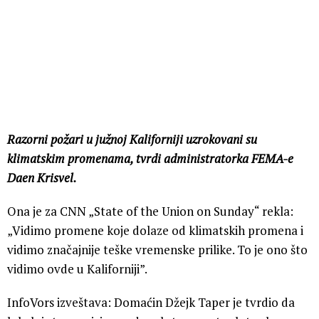
Razorni požari u južnoj Kaliforniji uzrokovani su
klimatskim promenama, tvrdi administratorka FEMA-e
Daen Krisvel.
Ona je za CNN „State of the Union on Sunday“ rekla:
„Vidimo promene koje dolaze od klimatskih promena i
vidimo značajnije teške vremenske prilike. To je ono što
vidimo ovde u Kaliforniji”.
InfoVors izveštava: Domaćin Džejk Taper je tvrdio da