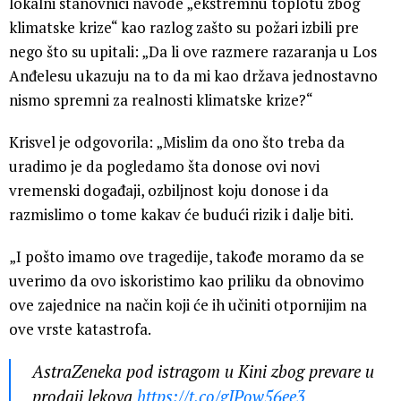
lokalni stanovnici navode „ekstremnu toplotu zbog
klimatske krize“ kao razlog zašto su požari izbili pre
nego što su upitali: „Da li ove razmere razaranja u Los
Anđelesu ukazuju na to da mi kao država jednostavno
nismo spremni za realnosti klimatske krize?“
Krisvel je odgovorila: „Mislim da ono što treba da
uradimo je da pogledamo šta donose ovi novi
vremenski događaji, ozbiljnost koju donose i da
razmislimo o tome kakav će budući rizik i dalje biti.
„I pošto imamo ove tragedije, takođe moramo da se
uverimo da ovo iskoristimo kao priliku da obnovimo
ove zajednice na način koji će ih učiniti otpornijim na
ove vrste katastrofa.
AstraZeneka pod istragom u Kini zbog prevare u
prodaji lekova
https://t.co/gIPow56ee3