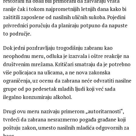
restorani na obali bili primorani da zatvaraju vrata
ranije čak i tokom najprometnijih letnjih dana kako bi
zaštitili zaposlene od nasilnih uličnih sukoba. Pojedini
privrednici poručuju da planiraju potpuno da napuste
to područje.
Dok jedni pozdravljaju trogodišnju zabranu kao
neophodnu meru, odluka je izazvala i oštre reakcije na
društvenim mrežama. Kritičari smatraju da je potrebno
više policajaca na ulicama, a ne nova zakonska
ograničenja, uz ocenu da zabrana neće odvratiti nasilne
grupe od po pedesetak mladih ljudi koji već sada
ilegalno konzumiraju alkohol.
Drugi ovu meru nazivaju primerom „autoritarnosti“,
tvrdeći da zabrana nesrazmerno pogađa građane koji
poštuju zakon, umesto nasilnih mladića odgovornih za
haos.