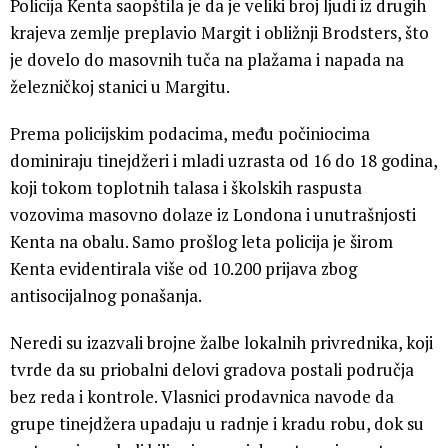
Policija Kenta saopštila je da je veliki broj ljudi iz drugih
krajeva zemlje preplavio Margit i obližnji Brodsters, što
je dovelo do masovnih tuča na plažama i napada na
železničkoj stanici u Margitu.
Prema policijskim podacima, među počiniocima
dominiraju tinejdžeri i mladi uzrasta od 16 do 18 godina,
koji tokom toplotnih talasa i školskih raspusta
vozovima masovno dolaze iz Londona i unutrašnjosti
Kenta na obalu. Samo prošlog leta policija je širom
Kenta evidentirala više od 10.200 prijava zbog
antisocijalnog ponašanja.
Neredi su izazvali brojne žalbe lokalnih privrednika, koji
tvrde da su priobalni delovi gradova postali područja
bez reda i kontrole. Vlasnici prodavnica navode da
grupe tinejdžera upadaju u radnje i kradu robu, dok su