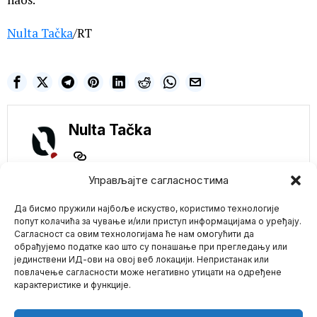
Nulta Tačka
/RT
Nulta Tačka
Управљајте сагласностима
NE PROPUSTITE
Kanada: Psihijatar
Да бисмо пружили најбоље искуство, користимо технологије
predlaže eutanaziju i
попут колачића за чување и/или приступ информацијама о уређају.
za depresiju i
Сагласност са овим технологијама ће нам омогућити да
poremećaje ishrane
обрађујемо податке као што су понашање при прегледању или
OTAVA (LifeSiteNews) —
јединствени ИД-ови на овој веб локацији. Непристанак или
Mario zna Youtube
Tokom sastanka
повлачење сагласности може негативно утицати на одређене
Specijalnog zajedničkog
карактеристике и функције.
parlamentarnog komiteta
Impressum
Kontakt
O Nama
o