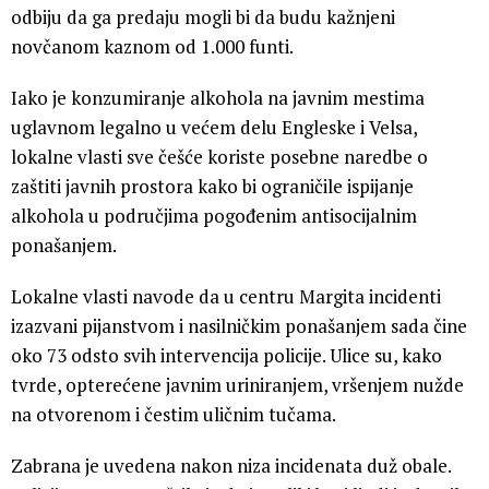
odbiju da ga predaju mogli bi da budu kažnjeni
novčanom kaznom od 1.000 funti.
Iako je konzumiranje alkohola na javnim mestima
uglavnom legalno u većem delu Engleske i Velsa,
lokalne vlasti sve češće koriste posebne naredbe o
zaštiti javnih prostora kako bi ograničile ispijanje
alkohola u područjima pogođenim antisocijalnim
ponašanjem.
Lokalne vlasti navode da u centru Margita incidenti
izazvani pijanstvom i nasilničkim ponašanjem sada čine
oko 73 odsto svih intervencija policije. Ulice su, kako
tvrde, opterećene javnim uriniranjem, vršenjem nužde
na otvorenom i čestim uličnim tučama.
Zabrana je uvedena nakon niza incidenata duž obale.