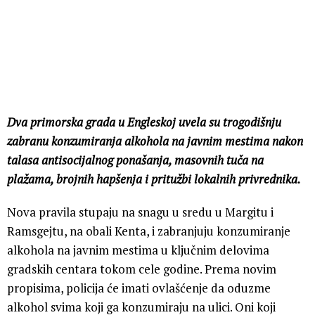
Dva primorska grada u Engleskoj uvela su trogodišnju
zabranu konzumiranja alkohola na javnim mestima nakon
talasa antisocijalnog ponašanja, masovnih tuča na
plažama, brojnih hapšenja i pritužbi lokalnih privrednika.
Nova pravila stupaju na snagu u sredu u Margitu i
Ramsgejtu, na obali Kenta, i zabranjuju konzumiranje
alkohola na javnim mestima u ključnim delovima
gradskih centara tokom cele godine. Prema novim
propisima, policija će imati ovlašćenje da oduzme
alkohol svima koji ga konzumiraju na ulici. Oni koji