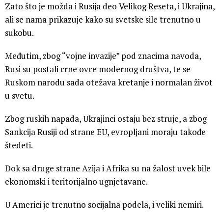
Zato što je možda i Rusija deo Velikog Reseta, i Ukrajina,
ali se nama prikazuje kako su svetske sile trenutno u
sukobu.
Međutim, zbog “vojne invazije” pod znacima navoda,
Rusi su postali crne ovce modernog društva, te se
Ruskom narodu sada otežava kretanje i normalan život
u svetu.
Zbog ruskih napada, Ukrajinci ostaju bez struje, a zbog
Sankcija Rusiji od strane EU, evropljani moraju takođe
štedeti.
Dok sa druge strane Azija i Afrika su na žalost uvek bile
ekonomski i teritorijalno ugnjetavane.
U Americi je trenutno socijalna podela, i veliki nemiri.