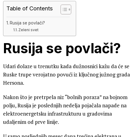
Table of Contents
Rusija se povlači?
Zeleni svet
Rusija se povlači?
Udari dolaze u trenutku kada dužnosnici kažu da će se
Ruske trupe verojatno povući iz ključnog južnog grada
Hersona.
Nakon što je pretrpela niz “bolnih poraza” na bojnom
polju, Rusija je poslednjih nedelja pojačala napade na
elektroenergetsku infrastrukturu u gradovima
udaljenim od prve linije.
U samo posljednjih mesec dana trećina elektrana u