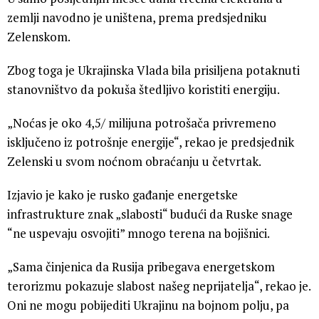
zemlji navodno je uništena, prema predsjedniku
Zelenskom.
Zbog toga je Ukrajinska Vlada bila prisiljena potaknuti
stanovništvo da pokuša štedljivo koristiti energiju.
„Noćas je oko 4,5/ milijuna potrošača privremeno
isključeno iz potrošnje energije“, rekao je predsjednik
Zelenski u svom noćnom obraćanju u četvrtak.
Izjavio je kako je rusko gađanje energetske
infrastrukture znak „slabosti“ budući da Ruske snage
“ne uspevaju osvojiti” mnogo terena na bojišnici.
„Sama činjenica da Rusija pribegava energetskom
terorizmu pokazuje slabost našeg neprijatelja“, rekao je.
Oni ne mogu pobijediti Ukrajinu na bojnom polju, pa