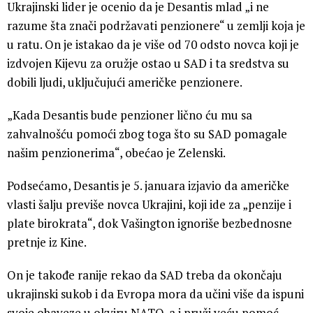
Ukrajinski lider je ocenio da je Desantis mlad „i ne
razume šta znači podržavati penzionere“ u zemlji koja je
u ratu. On je istakao da je više od 70 odsto novca koji je
izdvojen Kijevu za oružje ostao u SAD i ta sredstva su
dobili ljudi, uključujući američke penzionere.
„Kada Desantis bude penzioner lično ću mu sa
zahvalnošću pomoći zbog toga što su SAD pomagale
našim penzionerima“, obećao je Zelenski.
Podsećamo, Desantis je 5. januara izjavio da američke
vlasti šalju previše novca Ukrajini, koji ide za „penzije i
plate birokrata“, dok Vašington ignoriše bezbednosne
pretnje iz Kine.
On je takođe ranije rekao da SAD treba da okončaju
ukrajinski sukob i da Evropa mora da učini više da ispuni
svoje obaveze u okviru NATO-a i pruži veću pomoć