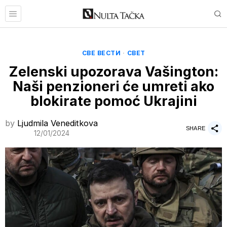
СВЕ ВЕСТИ
·
СВЕТ
Zelenski upozorava Vašington:
Naši penzioneri će umreti ako
blokirate pomoć Ukrajini
by
Ljudmila Veneditkova
SHARE
12/01/2024