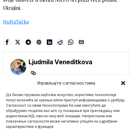
Ukrajini.
NultaTačka
Ljudmila Veneditkova
Управљајте сагласностима
NE PROPUSTITE
Да бисмо пружили најбоље искуство, користимо технологије
НАТО спреман да
попут колачића за чување и/или приступ информацијама о уређају.
обара руске авионе
Сагласност са овим технологијама ће нам омогућити да
ако угрозе
обрађујемо податке као што су понашање при прегледању или
савезнике
јединствени ИД-ови на овој веб локацији. Непристанак или
Mario zna Youtube
НАТО ће пресрести
повлачење сагласности може негативно утицати на одређене
руске авионе који
карактеристике и функције.
нарушавају ваздушни
Impressum
Kontakt
O Nama