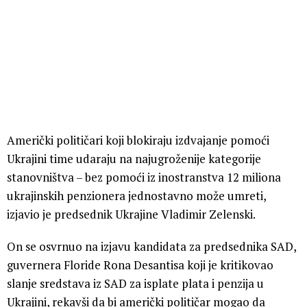
Američki političari koji blokiraju izdvajanje pomoći
Ukrajini time udaraju na najugroženije kategorije
stanovništva – bez pomoći iz inostranstva 12 miliona
ukrajinskih penzionera jednostavno može umreti,
izjavio je predsednik Ukrajine Vladimir Zelenski.
On se osvrnuo na izjavu kandidata za predsednika SAD,
guvernera Floride Rona Desantisa koji je kritikovao
slanje sredstava iz SAD za isplate plata i penzija u
Ukrajini, rekavši da bi američki političar mogao da