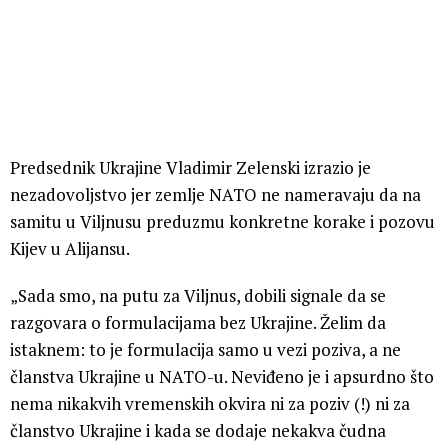
Predsednik Ukrajine Vladimir Zelenski izrazio je
nezadovoljstvo jer zemlje NATO ne nameravaju da na
samitu u Viljnusu preduzmu konkretne korake i pozovu
Kijev u Alijansu.
„Sada smo, na putu za Viljnus, dobili signale da se
razgovara o formulacijama bez Ukrajine. Želim da
istaknem: to je formulacija samo u vezi poziva, a ne
članstva Ukrajine u NATO-u. Neviđeno je i apsurdno što
nema nikakvih vremenskih okvira ni za poziv (!) ni za
članstvo Ukrajine i kada se dodaje nekakva čudna