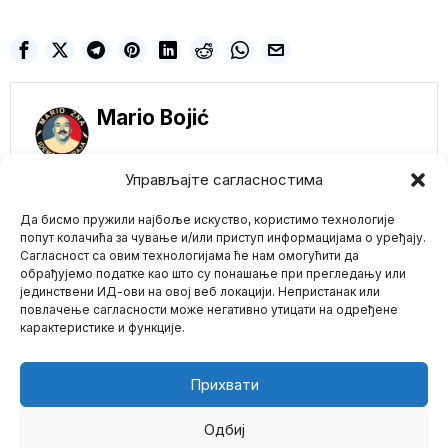
Mario Bojić
Управљајте сагласностима
NE PROPUSTITE
Да бисмо пружили најбоље искуство, користимо технологије
Dve sestre iz
Ukrajine idu u zatvor
попут колачића за чување и/или приступ информацијама о уређају.
jer su „tverkovale“
Сагласност са овим технологијама ће нам омогућити да
na groblju na kojem
обрађујемо податке као што су понашање при прегледању или
su sahranjeni
јединствени ИД-ови на овој веб локацији. Непристанак или
Mario zna Youtube
ukrajinski borci
повлачење сагласности може негативно утицати на одређене
(VIDEO)
карактеристике и функције.
Sestre su se snimale kako
Impressum
Kontakt
O Nama
sugestivno plešu dok kod
groba
Прихвати
Bajdenova
administracija se
sprema za nuklearni
Одбиј
armagedon