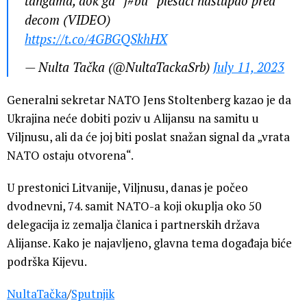
tangama, dok ga “j#bu” plesači nastupao pred
decom (VIDEO)
https://t.co/4GBGQSkhHX
— Nulta Tačka (@NultaTackaSrb)
July 11, 2023
Generalni sekretar NATO Jens Stoltenberg kazao je da
Ukrajina neće dobiti poziv u Alijansu na samitu u
Viljnusu, ali da će joj biti poslat snažan signal da „vrata
NATO ostaju otvorena“.
U prestonici Litvanije, Viljnusu, danas je počeo
dvodnevni, 74. samit NATO-a koji okuplja oko 50
delegacija iz zemalja članica i partnerskih država
Alijanse. Kako je najavljeno, glavna tema događaja biće
podrška Kijevu.
NultaTačka
/
Sputnjik