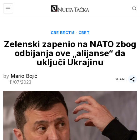
СВЕ ВЕСТИ
·
СВЕТ
Zelenski zapenio na NATO zbog
odbijanja ove „alijanse“ da
uključi Ukrajinu
by
Mario Bojić
SHARE
11/07/2023