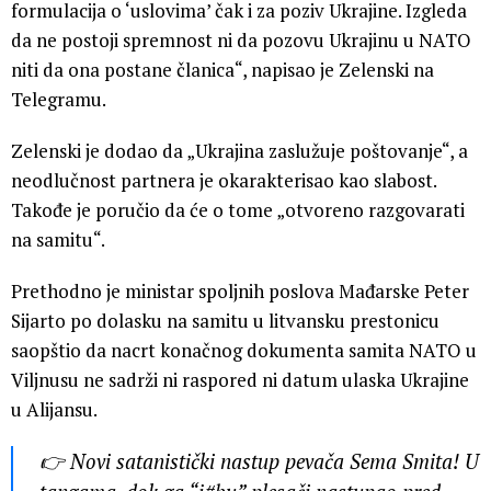
formulacija o ‘uslovima’ čak i za poziv Ukrajine. Izgleda
da ne postoji spremnost ni da pozovu Ukrajinu u NATO
niti da ona postane članica“, napisao je Zelenski na
Telegramu.
Zelenski je dodao da „Ukrajina zaslužuje poštovanje“, a
neodlučnost partnera je okarakterisao kao slabost.
Takođe je poručio da će o tome „otvoreno razgovarati
na samitu“.
Prethodno je ministar spoljnih poslova Mađarske Peter
Sijarto po dolasku na samitu u litvansku prestonicu
saopštio da nacrt konačnog dokumenta samita NATO u
Viljnusu ne sadrži ni raspored ni datum ulaska Ukrajine
u Alijansu.
👉 Novi satanistički nastup pevača Sema Smita! U