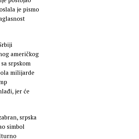
oslala je pismo
aglasnost
rbiji
ćnog američkog
 sa srpskom
ola milijarde
amp
lađi, jer će
abran, srpska
kao simbol
lturno