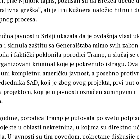
ci, piše Njujork tajms, pokušali su da Brekea ubede d
ativna greška“, ali je tim Kušnera naložio hitnu i 
pnog procesa.
ručna javnost u Srbiji ukazala da je ovdašnja vlast u
 i skinula zaštitu sa Generalštaba mimo svih zakon
ila i faktički poklonila porodici Tramp, u slučaj se u
rganizovani kriminal koje je pokrenulo istragu. Ova v
buni kompletnu američku javnost, a posebno protiv
dsednika SAD, koji je zbog ovog projekta, prvi put 
a projektom, koji je u javnosti označen sumnjivim i
.
odine, porodica Tramp je putovala po svetu potpisu
jekte u oblasti nekretnina, u kojima su direktno uč
ja. U javnosti su tim povodom, pokretane diskusije o