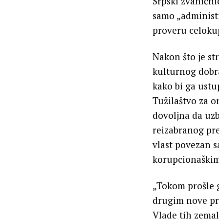
Srpski zvanični
samo „administr
proveru celoku
Nakon što je st
kulturnog dobra
kako bi ga ustup
Tužilaštvo za o
dovoljna da uz
reizabranog pre
vlast povezan s
korupcionaškim
„Tokom prošle g
drugim nove pro
Vlade tih zemal