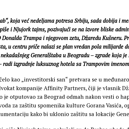
ab“, koja već nedeljama potresa Srbiju, sada dobija i 
piše i Njujork tajms, pozivajući se na izvore bliske admini
 Donalda Trampa i njegovom zetu, Džaredu Kušneru. P
sta, u centru priče nalazi se plan vredan pola milijarde do
e nekadašnjeg Generalštaba u Beogradu – zgrade koja j
 radi izgradnje luksuznog hotela sa Trampovim imenom
čelo kao „investitorski san“ pretvara se u međunar
dvokat kompanije Affinity Partners, čiji je vlasnik D
no je otputovao za Beograd odmah nakon vesti o ha
oda za zaštitu spomenika kulture Gorana Vasića, o
kumentaciju kako bi uklonio zaštitu sa lokacije Gene