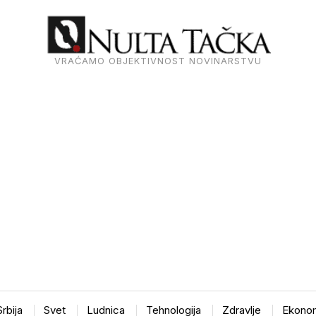
VRAĆAMO OBJEKTIVNOST NOVINARSTVU
Srbija
Svet
Ludnica
Tehnologija
Zdravlje
Ekonom