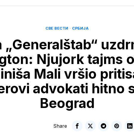
СВЕ ВЕСТИ
·
СРБИЈА
 „Generalštab“ uzdr
gton: Njujork tajms o
iniša Mali vršio priti
rovi advokati hitno st
Beograd
Share