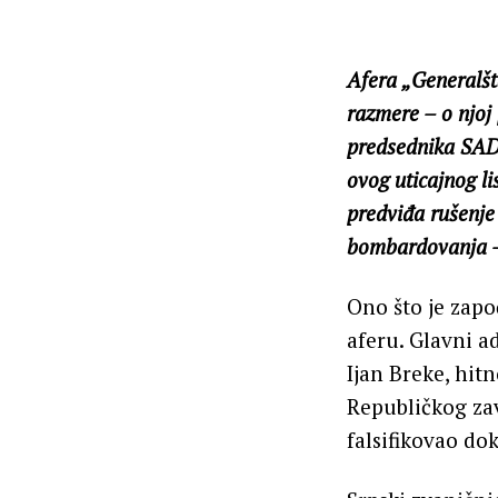
Afera „Generalšt
razmere – o njoj 
predsednika SAD
ovog uticajnog li
predviđa rušenj
bombardovanja –
Ono što je zapo
aferu. Glavni a
Ijan Breke, hit
Republičkog zav
falsifikovao do