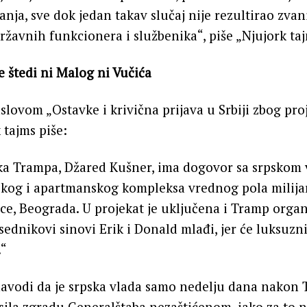
nja, sve dok jedan takav slučaj nije rezultirao zv
državnih funkcionera i službenika“, piše „Njujork ta
e štedi ni Malog ni Vučića
slovom „Ostavke i krivična prijava u Srbiji zbog pro
 tajms piše:
ka Trampa, Džared Kušner, ima dogovor sa srpskom
skog i apartmanskog kompleksa vrednog pola milija
ce, Beograda. U projekat je uključena i Tramp organ
sednikovi sinovi Erik i Donald mlađi, jer će luksuzni
.“
navodi da je srpska vlada samo nedelju dana nakon
sila zgradu Generalštaba nezaštićenom, iako za to n