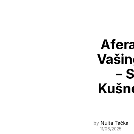
Afera
Vašin
– S
Kušne
by
Nulta Tačka
11/06/2025