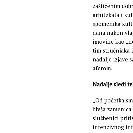
zaštićenim dobr
arhitekata i ku
spomenika kultu
dana nakon vlad
imovine kao „n
tim stručnjaka i
nadalje izjave 
aferom.
Nadalje sledi te
„Od početka smo 
bivša zamenica 
službenici prit
intenzivnog int