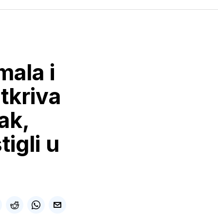
mala i
tkriva
sak,
igli u