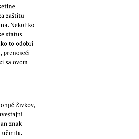
setine
a zaštitu
ona. Nekoliko
se status
ko to odobri
a, prenoseći
ezi sa ovom
donjić Živkov,
aveštajni
asan znak
 učinila.