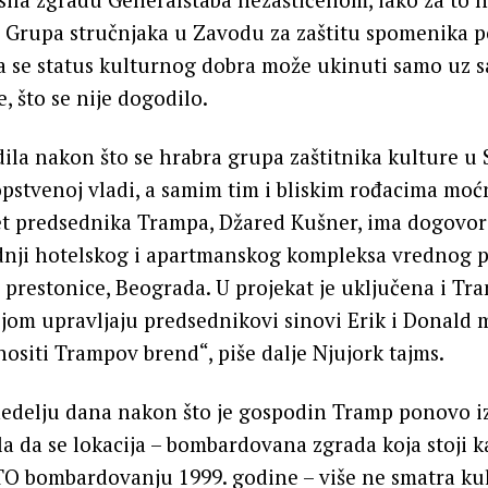
 Grupa stručnjaka u Zavodu za zaštitu spomenika p
a se status kulturnog dobra može ukinuti samo uz s
, što se nije dogodilo.
dila nakon što se hrabra grupa zaštitnika kulture u S
opstvenoj vladi, a samim tim i bliskim rođacima mo
et predsednika Trampa, Džared Kušner, ima dogovor
dnji hotelskog i apartmanskog kompleksa vrednog p
 prestonice, Beograda. U projekat je uključena i Tr
ojom upravljaju predsednikovi sinovi Erik i Donald m
nositi Trampov brend“, piše dalje Njujork tajms.
edelju dana nakon što je gospodin Tramp ponovo iz
ila da se lokacija – bombardovana zgrada koja stoji 
TO bombardovanju 1999. godine – više ne smatra ku