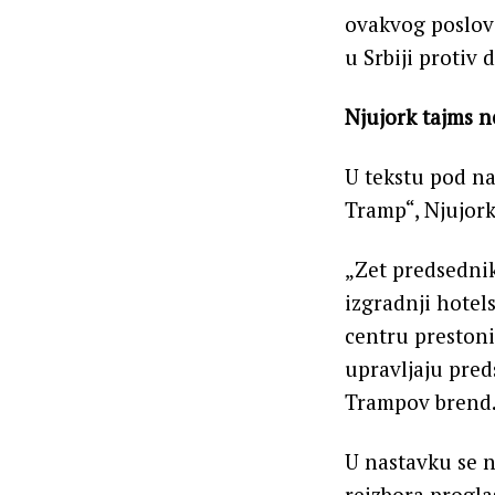
ovakvog poslova
u Srbiji protiv 
Njujork tajms n
U tekstu pod na
Tramp“, Njujork
„Zet predsedni
izgradnji hotel
centru prestoni
upravljaju pred
Trampov brend
U nastavku se 
reizbora progla