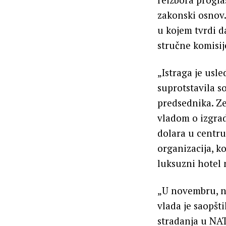
zakonski osnov.
u kojem tvrdi d
stručne komisije
„Istraga je usle
suprotstavila s
predsednika. Z
vladom o izgra
dolara u centru
organizacija, k
luksuzni hotel 
„U novembru, n
vlada je saopšt
stradanja u NA