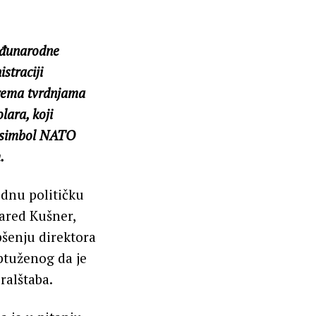
međunarodne
straciji
rema tvrdnjama
lara, koji
e simbol NATO
.
odnu političku
žared Kušner,
pšenju direktora
ptuženog da je
ralštaba.