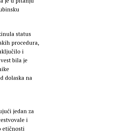
a je u pitanju
dubinsku
kinula status
skih procedura,
ključilo i
est bila je
nike
od dolaska na
jući jedan za
estvovale i
 etičnosti