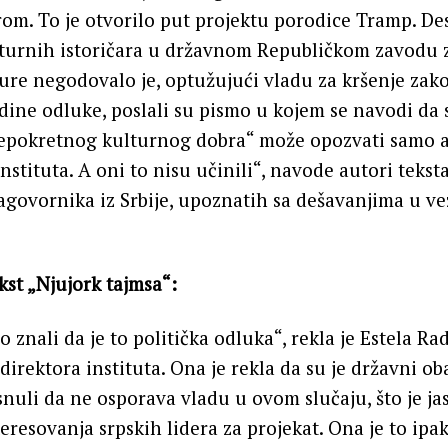
om. To je otvorilo put projektu porodice Tramp. De
lturnih istoričara u državnom Republičkom zavodu z
re negodovalo je, optužujući vladu za kršenje zak
ine odluke, poslali su pismo u kojem se navodi da 
epokretnog kulturnog dobra“ može opozvati samo a
nstituta. A oni to nisu učinili“, navode autori tekst
sagovornika iz Srbije, upoznatih sa dešavanjima u v
kst „Njujork tajmsa“:
znali da je to politička odluka“, rekla je Estela Ra
direktora instituta. Ona je rekla da su je državni ob
isnuli da ne osporava vladu u ovom slučaju, što je j
eresovanja srpskih lidera za projekat. Ona je to ipak