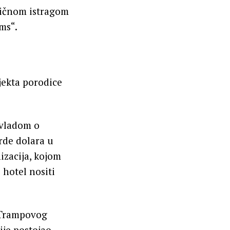
aničnom istragom
jms“.
jekta porodice
 vladom o
rde dolara u
izacija, kojom
 hotel nositi
 Trampovog
ije postojao