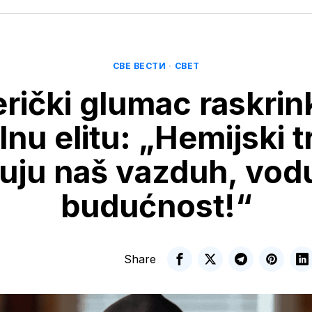
СВЕ ВЕСТИ
·
СВЕТ
rički glumac raskrin
lnu elitu: „Hemijski t
ruju naš vazduh, vodu
budućnost!“
Share