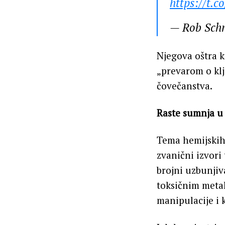
https://t.
— Rob Sch
Njegova oštra k
„prevarom o klj
čovečanstva.
Raste sumnja u
Tema hemijskih
zvanični izvori
brojni uzbunjiv
toksičnim metal
manipulacije i 