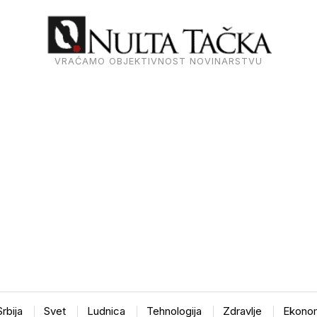
VRAĆAMO OBJEKTIVNOST NOVINARSTVU
Srbija
Svet
Ludnica
Tehnologija
Zdravlje
Ekonom