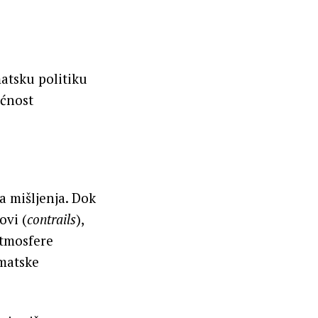
matsku politiku
ućnost
a mišljenja. Dok
ovi (
contrails
),
atmosfere
imatske