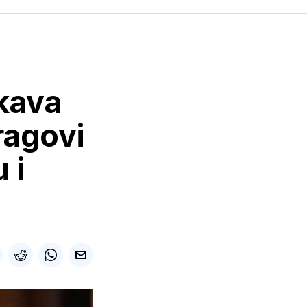
kava
ragovi
 i