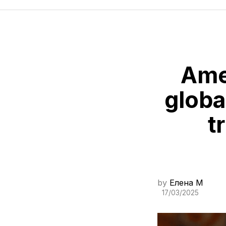
Ame
globa
t
by
Елена M
17/03/2025