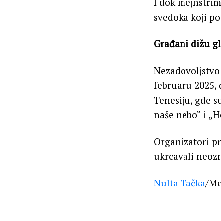
I dok mejnstrim 
svedoka koji po
Građani dižu gl
Nezadovoljstvo 
februaru 2025, 
Tenesiju, gde s
naše nebo“ i „He
Organizatori pr
ukrcavali neoz
Nulta Tačka
/Me