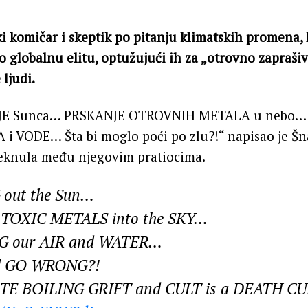
i komičar i skeptik po pitanju klimatskih promena, 
o globalnu elitu, optužujući ih za „otrovno zaprašiv
ljudi.
JE Sunca… PRSKANJE OTROVNIH METALA u nebo…
i VODE… Šta bi moglo poći po zlu?!“ napisao je Šna
jeknula među njegovim pratiocima.
out the Sun…
TOXIC METALS into the SKY…
G our AIR and WATER…
d GO WRONG?!
TE BOILING GRIFT and CULT is a DEATH C