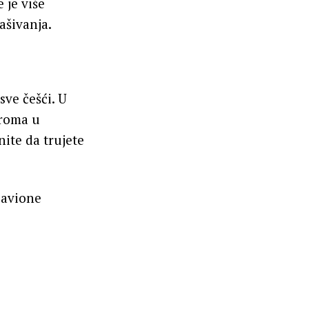
 je više
ašivanja.
ve češći. U
droma u
nite da trujete
 avione