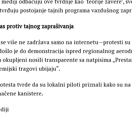
mediji odbacuju ove tvrdnje kao ‘teorije zavere’, sve
tvrđuju postojanje tajnih programa vazdušnog zapr
as protiv tajnog zaprašivanja
se više ne zadržava samo na internetu—protesti su s
došlo je do demonstracija ispred regionalnog aero
u okupljeni nosili transparente sa natpisima „Presta
mijski tragovi ubijaju“.
otesta tvrde da su lokalni piloti priznali kako su na
načene kanistere.
diji