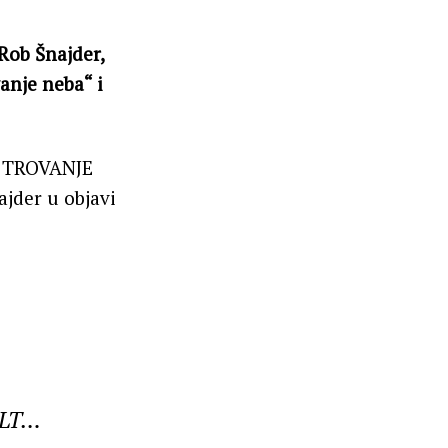
Rob Šnajder,
anje neba“ i
 TROVANJE
jder u objavi
ULT…