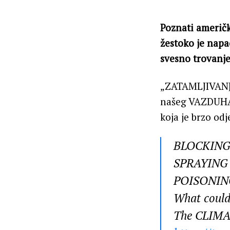
Poznati američk
žestoko je napa
svesno trovanje 
„ZATAMLJIVAN
našeg VAZDUHA 
koja je brzo od
BLOCKING 
SPRAYING 
POISONIN
What coul
The CLIMA