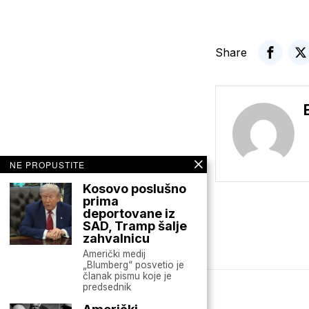
Share
NE PROPUSTITE
Kosovo poslušno
prima
deportovane iz
SAD, Tramp šalje
zahvalnicu
Američki medij
„Blumberg“ posvetio je
članak pismu koje je
predsednik
Mario zna Youtube