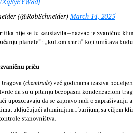
co/XqSyEYW8dJ
neider (@RobSchneider)
March 14, 2025
ritika nije se tu zaustavila—nazvao je zvaničnu kli
učanju planete“ i „kultom smrti“ koji uništava bud
 zvaničnu priču
 tragova (
chemtrails
) već godinama izaziva podeljen
 tvrde da su u pitanju bezopasni kondenzacioni trag
ači upozoravaju da se zapravo radi o zaprašivanju 
ima, uključujući aluminijum i barijum, sa ciljem kl
kontrole stanovništva.