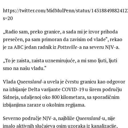
https://twitter.com/MidMulPenn/status/14318849882412
s=20
„Radio sam, preko granice, a sada mi je izvor prihoda
presečen, pa sam primoran da zavisim od vlade“, rekao
je za ABC jedan radnik iz
Pottsville
-a na severu NJV-a.
„To je zaista, zaista uznemirujuće, a mi smo ljuti, ljuti
smo na našu vladu.“
Vlada
Queensland
-a uvela je čvrstu granicu kao odgovor
na izbijanje Delta varijante COVID-19 u širem području
Sidneja, udaljenoj oko 800 kilometara, sa sporadičnim
izbijanjima zaraze u okolnim regijama.
Severno područje NJV-a, najbliže
Queensland-
u, nije
imalo aktivnih slučajeva osim uzoraka iz kanalizacije,