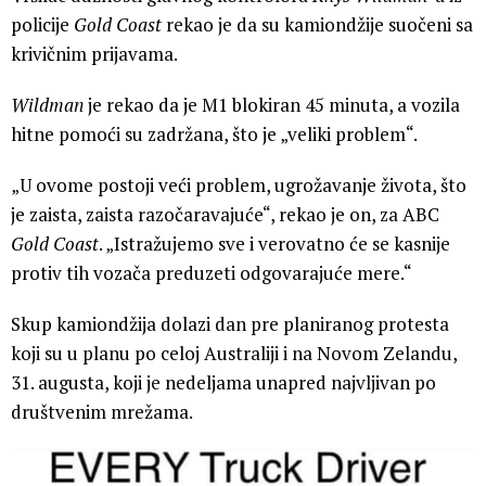
policije
Gold Coast
rekao je da su kamiondžije suočeni sa
krivičnim prijavama.
Wildman
je rekao da je M1 blokiran 45 minuta, a vozila
hitne pomoći su zadržana, što je „veliki problem“.
„U ovome postoji veći problem, ugrožavanje života, što
je zaista, zaista razočaravajuće“, rekao je on, za ABC
Gold
Coast
. „Istražujemo sve i verovatno će se kasnije
protiv tih vozača preduzeti odgovarajuće mere.“
Skup kamiondžija dolazi dan pre planiranog protesta
koji su u planu po celoj Australiji i na Novom Zelandu,
31. augusta, koji je nedeljama unapred najvljivan po
društvenim mrežama.