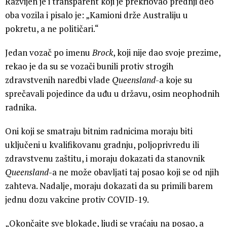
Razvijen je i transparent koji je prekriovao prednji deo
oba vozila i pisalo je: „Kamioni drže Australiju u
pokretu, a ne političari.“
Jedan vozač po imenu
Brock
, koji nije dao svoje prezime,
rekao je da su se vozači bunili protiv strogih
zdravstvenih naredbi vlade
Queensland
-a koje su
sprečavali pojedince da uđu u državu, osim neophodnih
radnika.
Oni koji se smatraju bitnim radnicima moraju biti
uključeni u kvalifikovanu gradnju, poljoprivredu ili
zdravstvenu zaštitu, i moraju dokazati da stanovnik
Queensland
-a ne može obavljati taj posao koji se od njih
zahteva. Nadalje, moraju dokazati da su primili barem
jednu dozu vakcine protiv COVID-19.
„Okončajte sve blokade, ljudi se vraćaju na posao, a