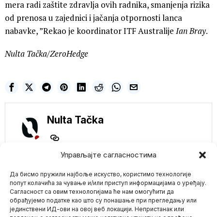
mera radi zaštite zdravlja ovih radnika, smanjenja rizika
od prenosa u zajednici i jačanja otpornosti lanca
nabavke, ”Rekao je koordinator ITF Australije
Ian Bray
.
Nulta Tačka/ZeroHedge
Nulta Tačka
Управљајте сагласностима
NE PROPUSTITE
Да бисмо пружили најбоље искуство, користимо технологије
Ultra-prerađena
попут колачића за чување и/или приступ информацијама о уређају.
hrana povezana sa
Сагласност са овим технологијама ће нам омогућити да
padom kognitivnih
обрађујемо податке као што су понашање при прегледању или
sposobnosti čak i u
јединствени ИД-ови на овој веб локацији. Непристанак или
Mario zna Youtube
malim količinama