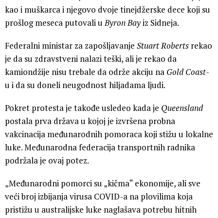
kao i muškarca i njegovo dvoje tinejdžerske dece koji su
prošlog meseca putovali u
Byron Bay
iz Sidneja.
Federalni ministar za zapošljavanje
Stuart Roberts
rekao
je da su zdravstveni nalazi teški, ali je rekao da
kamiondžije nisu trebale da održe akciju na
Gold Coast
-
u i da su doneli neugodnost hiljadama ljudi.
Pokret protesta je takođe usledeo kada je
Queensland
postala prva država u kojoj je izvršena probna
vakcinacija međunarodnih pomoraca koji stižu u lokalne
luke. Međunarodna federacija transportnih radnika
podržala je ovaj potez.
„Međunarodni pomorci su „kičma“ ekonomije, ali sve
veći broj izbijanja virusa COVID-a na plovilima koja
pristižu u australijske luke naglašava potrebu hitnih