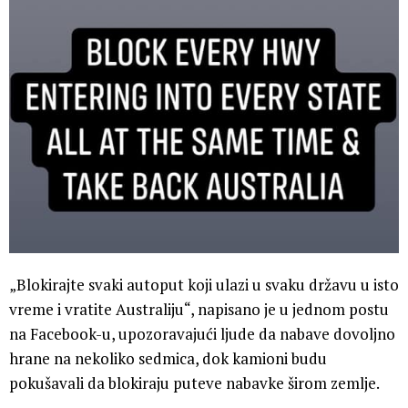
„Blokirajte svaki autoput koji ulazi u svaku državu u isto
vreme i vratite Australiju“, napisano je u jednom postu
na Facebook-u, upozoravajući ljude da nabave dovoljno
hrane na nekoliko sedmica, dok kamioni budu
pokušavali da blokiraju puteve nabavke širom zemlje.