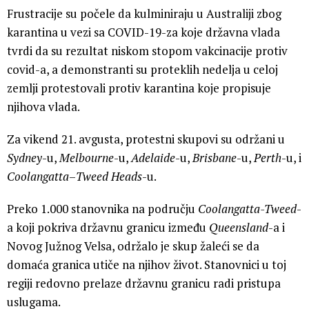
Frustracije su počele da kulminiraju u Australiji zbog
karantina u vezi sa COVID-19-za koje državna vlada
tvrdi da su rezultat niskom stopom vakcinacije protiv
covid-a, a demonstranti su proteklih nedelja u celoj
zemlji protestovali protiv karantina koje propisuje
njihova vlada.
Za vikend 21. avgusta, protestni skupovi su održani u
Sydney
-u,
Melbourne
-u,
Adelaide
-u,
Brisbane
-u,
Perth
-u, i
Coolangatta
–
Tweed Heads
-u.
Preko 1.000 stanovnika na području
Coolangatta-Tweed
-
a koji pokriva državnu granicu između
Queensland
-a i
Novog Južnog Velsa, održalo je skup žaleći se da
domaća granica utiče na njihov život. Stanovnici u toj
regiji redovno prelaze državnu granicu radi pristupa
uslugama.