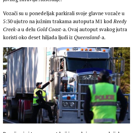
Vozači su u ponedeljak parkirali svoje glavne vozače u
5:30 ujutro na južnim trakama autoputa M1 kod
Reedy
Creek
-a u delu
Gold Coast
-a. Ovaj autoput svakog jutra
koristi oko deset hiljada ljudi iz
Queensland
-a.