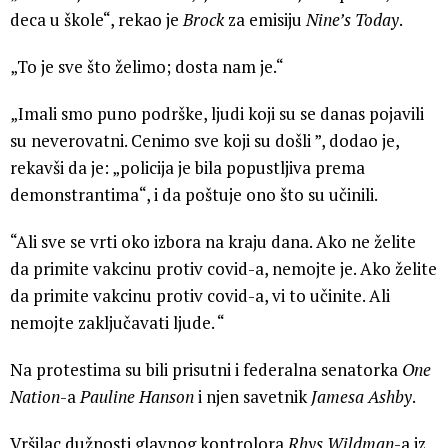
deca u škole“, rekao je
Brock
za emisiju
Nine’s Today
.
„To je sve što želimo; dosta nam je.“
„Imali smo puno podrške, ljudi koji su se danas pojavili
su neverovatni. Cenimo sve koji su došli ”, dodao je,
rekavši da je: „policija je bila popustljiva prema
demonstrantima“, i da poštuje ono što su učinili.
“Ali sve se vrti oko izbora na kraju dana. Ako ne želite
da primite vakcinu protiv covid-a, nemojte je. Ako želite
da primite vakcinu protiv covid-a, vi to učinite. Ali
nemojte zaključavati ljude. “
Na protestima su bili prisutni i federalna senatorka
One
Nation
-a
Pauline Hanson
i njen savetnik
Jamesa Ashby
.
Vršilac dužnosti glavnog kontrolora
Rhys Wildman
-a iz