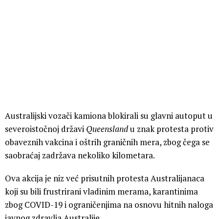
Australijski vozači kamiona blokirali su glavni autoput u
severoistočnoj državi
Queensland
u znak protesta protiv
obaveznih vakcina i oštrih graničnih mera, zbog čega se
saobraćaj zadržava nekoliko kilometara.
Ova akcija je niz već prisutnih protesta Australijanaca
koji su bili frustrirani vladinim merama, karantinima
zbog COVID-19 i ograničenjima na osnovu hitnih naloga
javnog zdravlja Australije.