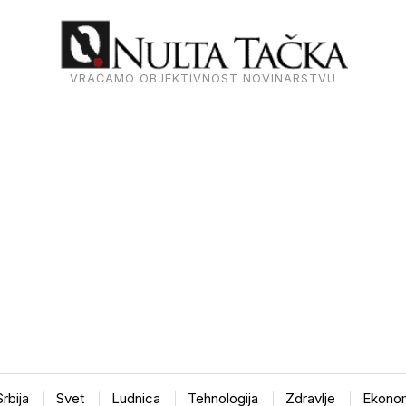
VRAĆAMO OBJEKTIVNOST NOVINARSTVU
Srbija
Svet
Ludnica
Tehnologija
Zdravlje
Ekonom