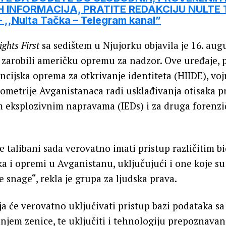
 INFORMACIJA, PRATITE REDAKCIJU NULTE
,,Nulta Tačka – Telegram kanal”
ghts First
sa sedištem u Njujorku objavila je 16. aug
i zarobili američku opremu za nadzor. Ove uređaje,
ijska oprema za otkrivanje identiteta (HIIDE), vojni
iometrije Avganistanaca radi usklađivanja otisaka pr
 eksplozivnim napravama (IEDs) i za druga forenzi
 talibani sada verovatno imati pristup različitim b
 i opremi u Avganistanu, uključujući i one koje su
e snage“, rekla je grupa za ljudska prava.
a će verovatno uključivati pristup bazi podataka sa
anjem zenice, te uključiti i tehnologiju prepoznavanj