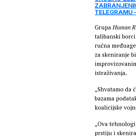
ZABRANJENIH
TELEGRAMU – 
Grupa
Human Ri
talibanski borc
ručna međuagenc
za skeniranje b
improvizovanim
istraživanja.
„Shvatamo da će
bazama podataka
koalicijske vojn
„Ova tehnologij
prstiju i skenir