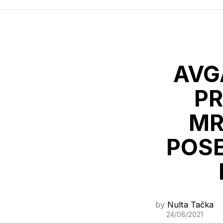
AVG
PR
MR
POSE
by
Nulta Tačka
24/08/2021