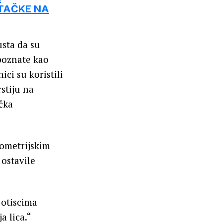
 TAČKE NA
usta da su
 poznate kao
ci su koristili
stiju na
čka
iometrijskim
 ostavile
 otiscima
a lica.“