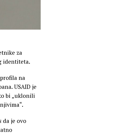
etnike za
 identiteta.
profila na
bana. USAID je
o bi „uklonili
anjivima“.
s
da je ovo
vatno