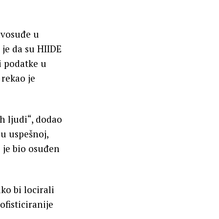
avosuđe u
je da su HIIDE
vi podatke u
 rekao je
ih ljudi“, dodao
 u uspešnoj,
 je bio osuđen
ko bi locirali
fisticiranije