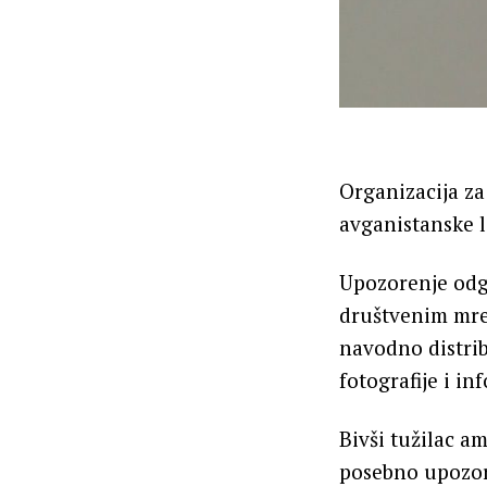
Organizacija za 
avganistanske lj
Upozorenje odgo
društvenim mrež
navodno distrib
fotografije i in
Bivši tužilac a
posebno upozor