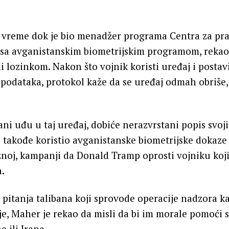
 u vreme dok je bio menadžer programa Centra za pr
 sa avganistanskim biometrijskim programom, rekao 
ni lozinkom. Nakon što vojnik koristi uređaj i posta
podataka, protokol kaže da se uređaj odmah obriše,
ani uđu u taj uređaj, dobiće nerazvrstani popis svoj
je takođe koristio avganistanske biometrijske dokaze
noj, kampanji da Donald Tramp oprosti vojniku koji
a.
g pitanja talibana koji sprovode operacije nadzora ka
je, Maher je rekao da misli da bi im morale pomoći so
 ili Irana.