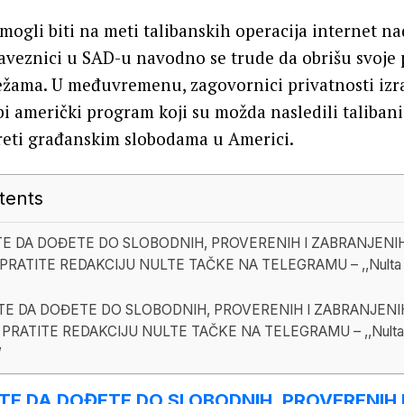
 mogli biti na meti talibanskih operacija internet na
aveznici u SAD-u navodno se trude da obrišu svoje 
žama. U međuvremenu, zagovornici privatnosti izr
bi američki program koji su možda nasledili taliban
reti građanskim slobodama u Americi.
tents
TE DA DOĐETE DO SLOBODNIH, PROVERENIH I ZABRANJENI
PRATITE REDAKCIJU NULTE TAČKE NA TELEGRAMU – ,,Nulta 
TE DA DOĐETE DO SLOBODNIH, PROVERENIH I ZABRANJENI
 PRATITE REDAKCIJU NULTE TAČKE NA TELEGRAMU – ,,Nulta 
”
ITE DA DOĐETE DO SLOBODNIH, PROVERENIH 