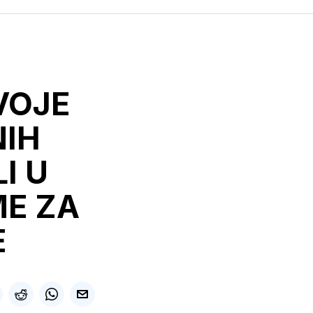
VOJE
NIH
I U
ME ZA
E