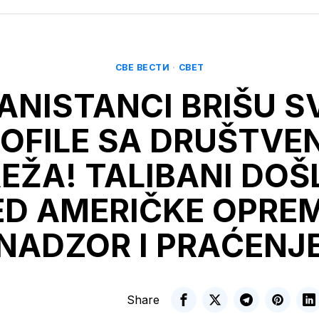
СВЕ ВЕСТИ
·
СВЕТ
ANISTANCI BRIŠU S
OFILE SA DRUŠTVE
EŽA! TALIBANI DOŠL
D AMERIČKE OPRE
NADZOR I PRAĆENJ
Share