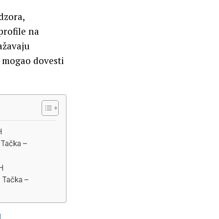
dzora,
profile na
ažavaju
i mogao dovesti
H
Tačka –
H
Tačka –
I