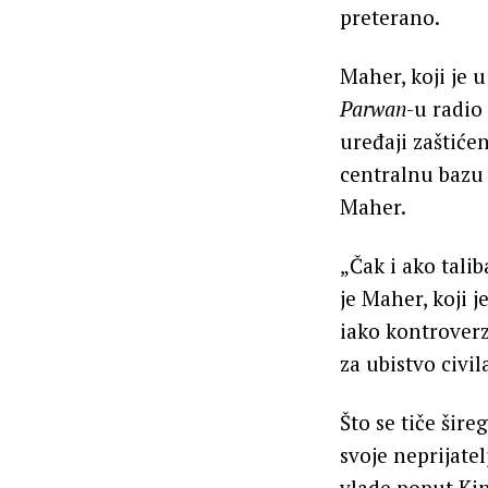
preterano.
Maher, koji je
Parwan
-u radio
uređaji zaštiće
centralnu bazu 
Maher.
„Čak i ako talib
je Maher, koji 
iako kontroverz
za ubistvo civil
Što se tiče šire
svoje neprijatel
vlade poput Kine