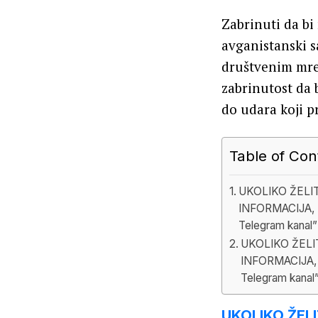
Zabrinuti da bi
avganistanski s
društvenim mre
zabrinutost da 
do udara koji p
Table of Con
UKOLIKO ŽELI
INFORMACIJA, 
Telegram kanal”
UKOLIKO ŽELI
INFORMACIJA,
Telegram kanal
UKOLIKO ŽEL