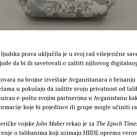
ljudska prava uključila je u svoj rad višejezične sav
ude da bi ih savetovali o zaštiti njihovog digitalnog
vara na brojne izveštaje Avganistanaca o brisanju 
ama u pokušaju da zaštite svoju privatnost od tali
uirao e-poštu svojim partnerima u Avganistanu kak
formacije koje bi pojedince ili grupe mogle učiniti r
meričke vojske
John Maher
rekao je za
The Epoch Time
enje o talibanima koji uzimaju HIIDE opremu vero