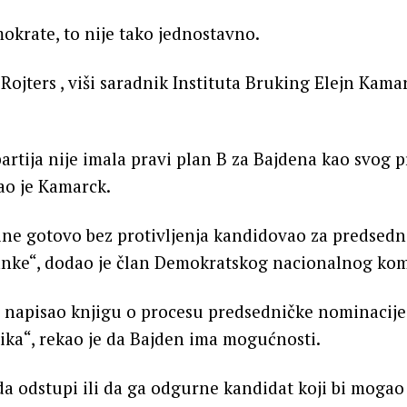
okrate, to nije tako jednostavno.
ojters , viši saradnik Instituta Bruking Elejn Kamark
rtija nije imala pravi plan B za Bajdena kao svog 
ao je Kamarck.
ine gotovo bez protivljenja kandidovao za predsedn
anke“, dodao je član Demokratskog nacionalnog kom
je napisao knjigu o procesu predsedničke nominacij
ika“, rekao je da Bajden ima mogućnosti.
a odstupi ili da ga odgurne kandidat koji bi mogao