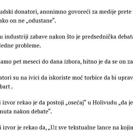
dski donatori, anonimno govoreći za medije prete d
ako on ne „odustane“.
 u industriji zabave nakon što je predsednička debat
ledne probleme.
 samo pet meseci do dana izbora, hitno je da se on z
ori su na ivici da iskoriste moć torbice da bi upravo
bart .
izvor rekao je da postoji „osećaj“ u Holivudu „da j
inuta nakon debate“.
izvor je rekao da, „Uz sve tekstualne lance na kojim