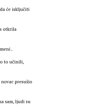
a će isključiti
a otkrila
ameni .
 to učinili,
e novac presušio
a sam, ljudi su