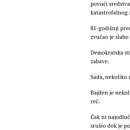
povući sredstv
katastrofalnog
81-godišnji pr
zvučao je slabo 
Demokratska str
zabave.
Sada, nekoliko 
Bajden je nekol
reč.
Čak ni najodlu
srušio dok je 