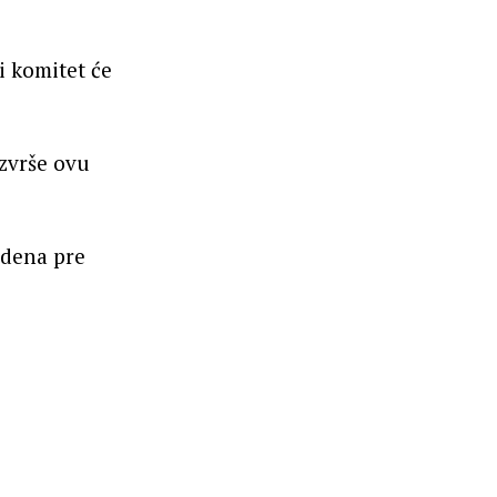
 komitet će
zvrše ovu
jdena pre