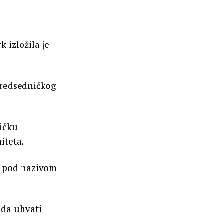
 izložila je
predsedničkog
ičku
iteta.
e pod nazivom
 da uhvati