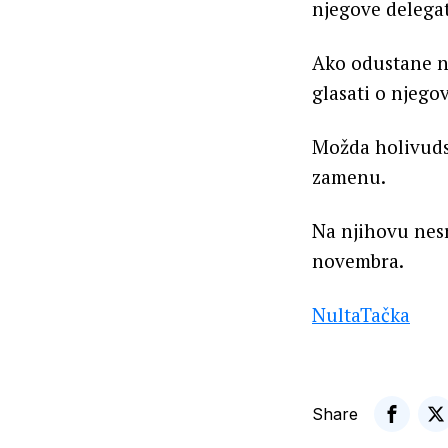
njegove delegat
Ako odustane n
glasati o njego
Možda holivuds
zamenu.
Na njihovu nesr
novembra.
NultaTačka
Share