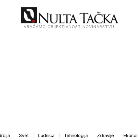
VRAĆAMO OBJEKTIVNOST NOVINARSTVU
Srbija
Svet
Ludnica
Tehnologija
Zdravlje
Ekonom