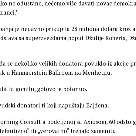
‘Ako ne odustane, nećemo više davati novac demokra
ranci.’
nja je nedavno prikupila 28 miliona dolara kroz a
edstava sa superzvezdama poput Džulije Roberts, Dž
da se nekoliko velikih donatora povuklo iz akcije pr
tak u Hammerstein Ballroom na Menhetnu.
bi tu gomilu, gotovo je potonuo.
udski donatori ti koji napuštaju Bajdena.
rning Consult-a podeljenoj sa Axiosom, 60 odsto g
efinitivno“ ili „verovatno“ trebalo zameniti.