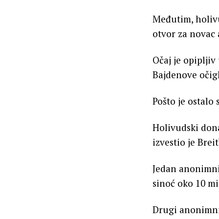
Međutim, holivu
otvor za novac 
Očaj je opipljiv
Bajdenove očig
Pošto je ostalo
Holivudski donat
izvestio je Breit
Jedan anonimni 
sinoć oko 10 m
Drugi anonimni 