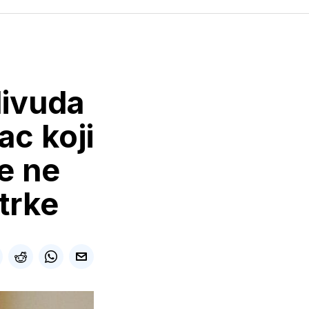
livuda
ac koji
e ne
trke