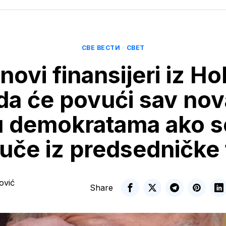
СВЕ ВЕСТИ
·
СВЕТ
novi finansijeri iz Ho
da će povući sav nov
u demokratama ako s
uče iz predsedničke 
ović
Share