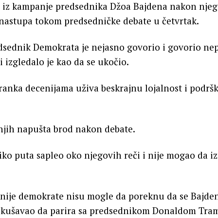
a iz kampanje predsednika Džoa Bajdena nakon nje
 nastupa tokom predsedničke debate u četvrtak.
edsednik Demokrata je nejasno govorio i govorio ne
i izgledalo je kao da se ukočio.
anka decenijama uživa beskrajnu lojalnost i podršk
njih napušta brod nakon debate.
iko puta sapleo oko njegovih reči i nije mogao da i
čnije demokrate nisu mogle da poreknu da se Bajde
pokušavao da parira sa predsednikom Donaldom Tr