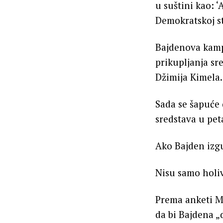
u suštini kao: 
Demokratskoj st
Bajdenova kampa
prikupljanja sr
Džimija Kimela.
Sada se šapuće 
sredstava u pe
Ako Bajden izgu
Nisu samo holiv
Prema anketi Mo
da bi Bajdena „d