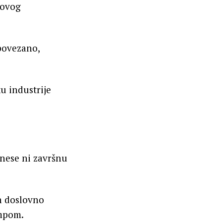
govog
povezano,
u industrije
znese ni završnu
n doslovno
ampom.