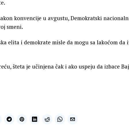
e.
akon konvencije u avgustu, Demokratski nacionalni
voj smeni.
ka elita i demokrate misle da mogu sa lakoćom da i
eću, šteta je učinjena čak i ako uspeju da izbace Ba