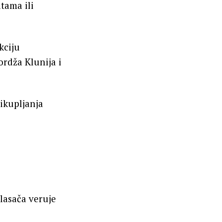
tama ili
kciju
ordža Klunija i
ikupljanja
lasača veruje