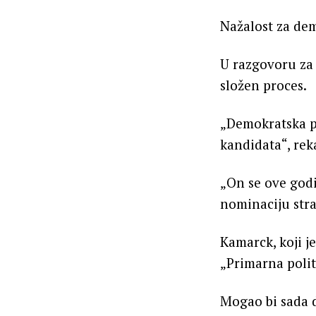
Nažalost za dem
U razgovoru za R
složen proces.
„Demokratska pa
kandidata“, rek
„On se ove god
nominaciju str
Kamarck, koji 
„Primarna polit
Mogao bi sada d