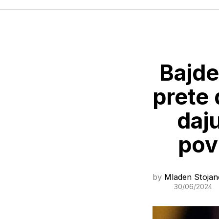
Bajde
prete 
daj
pov
by
Mladen Stojan
30/06/2024