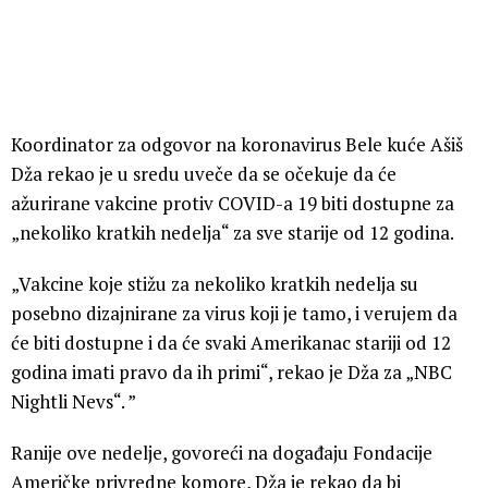
Koordinator za odgovor na koronavirus Bele kuće Ašiš
Dža rekao je u sredu uveče da se očekuje da će
ažurirane vakcine protiv COVID-a 19 biti dostupne za
„nekoliko kratkih nedelja“ za sve starije od 12 godina.
„Vakcine koje stižu za nekoliko kratkih nedelja su
posebno dizajnirane za virus koji je tamo, i verujem da
će biti dostupne i da će svaki Amerikanac stariji od 12
godina imati pravo da ih primi“, rekao je Dža za „NBC
Nightli Nevs“. ”
Ranije ove nedelje, govoreći na događaju Fondacije
Američke privredne komore, Dža je rekao da bi