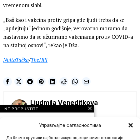
vremenom slabi.
„Baš kao i vakcina protiv gripa gde ljudi treba da se
„apdejtuju“ jednom godišnje, verovatno moramo da
nastavimo da se ažuriramo vakcinama protiv COVID-a
na stalnoj osnovi“, rekao je Dža.
NultaTačka
/
TheHill
Ljudmila Veneditkova
NE PROPUSTITE
UREDNIK poznatog
britanskog lista
Управљајте сагласностима
otkriva kako
OSTRVSKI MEDIJI
PERU UKRAJINSKE
Да бисмо пружили најбоље искуство, користимо технологије