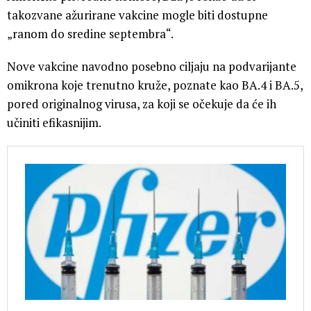
takozvane ažurirane vakcine mogle biti dostupne
„ranom do sredine septembra“.
Nove vakcine navodno posebno ciljaju na podvarijante
omikrona koje trenutno kruže, poznate kao BA.4 i BA.5,
pored originalnog virusa, za koji se očekuje da će ih
učiniti efikasnijim.