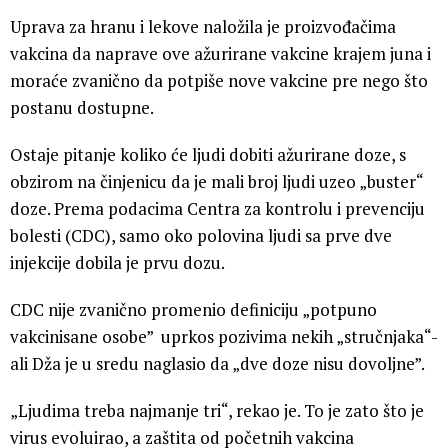
Uprava za hranu i lekove naložila je proizvođačima
vakcina da naprave ove ažurirane vakcine krajem juna i
moraće zvanično da potpiše nove vakcine pre nego što
postanu dostupne.
Ostaje pitanje koliko će ljudi dobiti ažurirane doze, s
obzirom na činjenicu da je mali broj ljudi uzeo „buster“
doze. Prema podacima Centra za kontrolu i prevenciju
bolesti (CDC), samo oko polovina ljudi sa prve dve
injekcije dobila je prvu dozu.
CDC nije zvanično promenio definiciju „potpuno
vakcinisane osobe” uprkos pozivima nekih „stručnjaka“-
ali Dža je u sredu naglasio da „dve doze nisu dovoljne”.
„Ljudima treba najmanje tri“, rekao je. To je zato što je
virus evoluirao, a zaštita od početnih vakcina