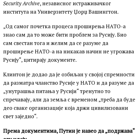
Security Archive
, независног истраживачког
института на Универзитету Џорџ Вашингтон.
„Од самог почетка процеса проширења НАТО-а
знао сам да то може бити проблем за Русију. Био
сам свестан тога и желим да се разуме да
проширење НАТО-а на никакав начин не угрожава
Русију“, цитирају документе.
Клинтон је додао да је озбиљан у својој спремности
да разматра чланство Русије у НАТО и да разуме да
„унутрашња питања у Русији“ тренутно то
спречавају, али да земља с временом „треба да буде
део сваке организације која држи цивилизовани
свет заједно“.
Према документима, Путин је навео да „подржава“