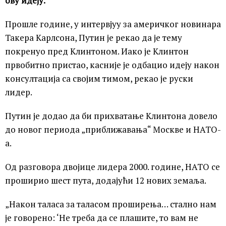
ову идеју.
Прошле године, у интервјуу за америчког новинара
Такера Карлсона, Путин је рекао да је тему
покренуо пред Клинтоном. Иако је Клинтон
првобитно пристао, касније је одбацио идеју након
консултација са својим тимом, рекао је руски
лидер.
Путин је додао да би прихватање Клинтона довело
до новог периода „приближавања“ Москве и НАТО-
а.
Од разговора двојице лидера 2000. године, НАТО се
проширио шест пута, додајући 12 нових земаља.
„Након таласа за таласом проширења… стално нам
је говорено: ‘Не треба да се плашите, то вам не