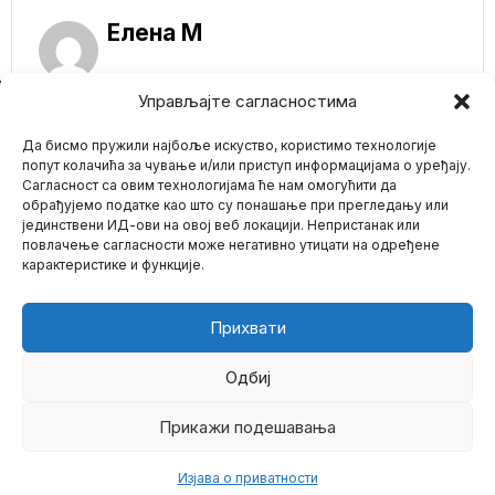
Елена M
NE PROPUSTITE
Управљајте сагласностима
TRAMP: Ako mi ne
Да бисмо пружили најбоље искуство, користимо технологије
uništimo Svetski
Ekonomski Forum,
попут колачића за чување и/или приступ информацијама о уређају.
oni će uništiti nas –
Сагласност са овим технологијама ће нам омогућити да
Uveli su nas u rat sa
обрађујемо податке као што су понашање при прегледању или
Rusijom
јединствени ИД-ови на овој веб локацији. Непристанак или
Mario zna Youtube
Bivši predsednik SAD
повлачење сагласности може негативно утицати на одређене
Donald Tramp upozorio
карактеристике и функције.
je da će globalističke
Impressum
Kontakt
O Nama
Svetski Ekonomski
Forum poziva na
Прихвати
hitnu legalizaciju i
zaštitu PEDOFILA: Oni
koji ih budu vređali ići
Одбиј
će u zatvor
LGBTQ+ zajednica mora
Прикажи подешавања
©
2026
- Sva prava zadržana.
dodati P prema Svetskom
ekonomskom forumu u
Изјава о приватности