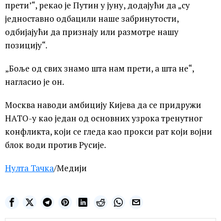
прети’“, рекао је Путин у јуну, додајући да „су
једноставно одбацили наше забринутости,
одбијајући да признају или размотре нашу
позицију“.
„Боље од свих знамо шта нам прети, а шта не“,
нагласио је он.
Москва наводи амбицију Кијева да се придружи
НАТО-у као један од основних узрока тренутног
конфликта, који се гледа као прокси рат који војни
блок води против Русије.
Нулта Тачка
/Медији