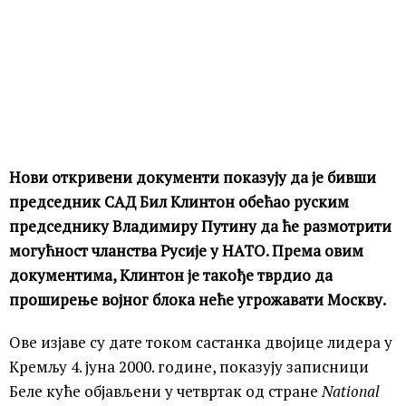
Нови откривени документи показују да је бивши
председник САД Бил Клинтон обећао руским
председнику Владимиру Путину да ће размотрити
могућност чланства Русије у НАТО. Према овим
документима, Клинтон је такође тврдио да
проширење војног блока неће угрожавати Москву.
Ове изјаве су дате током састанка двојице лидера у
Кремљу 4. јуна 2000. године, показују записници
Беле куће објављени у четвртак од стране
National