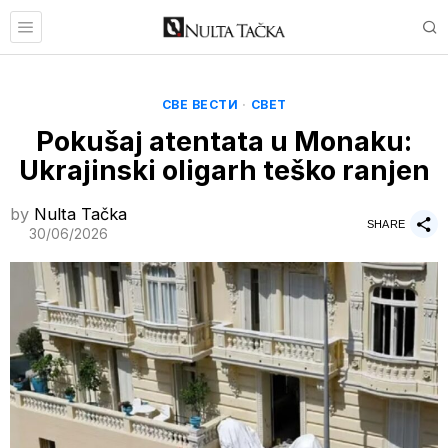
СВЕ ВЕСТИ
·
СВЕТ
Pokušaj atentata u Monaku:
Ukrajinski oligarh teško ranjen
by
Nulta Tačka
SHARE
30/06/2026