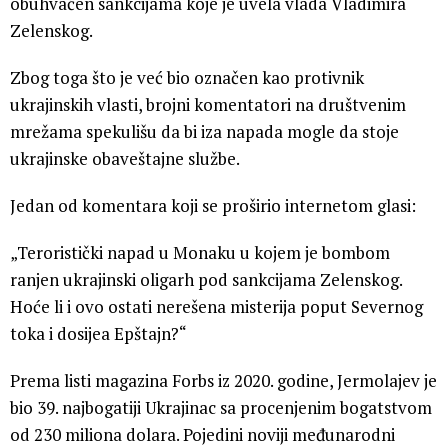
obuhvaćen sankcijama koje je uvela vlada Vladimira
Zelenskog.
Zbog toga što je već bio označen kao protivnik
ukrajinskih vlasti, brojni komentatori na društvenim
mrežama spekulišu da bi iza napada mogle da stoje
ukrajinske obaveštajne službe.
Jedan od komentara koji se proširio internetom glasi:
„Teroristički napad u Monaku u kojem je bombom
ranjen ukrajinski oligarh pod sankcijama Zelenskog.
Hoće li i ovo ostati nerešena misterija poput Severnog
toka i dosijea Epštajn?“
Prema listi magazina Forbs iz 2020. godine, Jermolajev je
bio 39. najbogatiji Ukrajinac sa procenjenim bogatstvom
od 230 miliona dolara. Pojedini noviji međunarodni