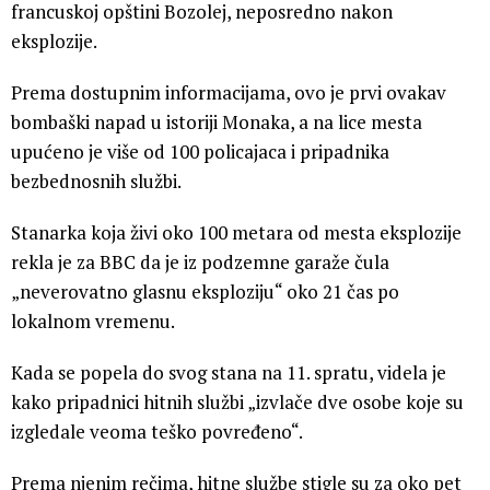
francuskoj opštini Bozolej, neposredno nakon
eksplozije.
Prema dostupnim informacijama, ovo je prvi ovakav
bombaški napad u istoriji Monaka, a na lice mesta
upućeno je više od 100 policajaca i pripadnika
bezbednosnih službi.
Stanarka koja živi oko 100 metara od mesta eksplozije
rekla je za BBC da je iz podzemne garaže čula
„neverovatno glasnu eksploziju“ oko 21 čas po
lokalnom vremenu.
Kada se popela do svog stana na 11. spratu, videla je
kako pripadnici hitnih službi „izvlače dve osobe koje su
izgledale veoma teško povređeno“.
Prema njenim rečima, hitne službe stigle su za oko pet