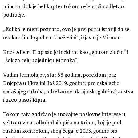
minuta, dok je helikopter tokom cele noći nadletao
područje.
„Koliko je meni poznato, ovo je prvi put u istoriji da se
ovakav čin dogodio u kneževini“, izjavio je Mirman.
Knez Albert II opisao je incident kao „gnusan zločin“ i
„šok za celu zajednicu Monaka“.
Vadim Jermolajev, star 58 godina, poreklom je iz
Dnjepra u Ukrajini. Još 2019. godine, pre eskalacije
sadašnjeg sukoba, odrekao se ukrajinskog državljanstva
i uzeo pasoš Kipra.
Tokom rata zadržao je značajne poslovne interese u
sektoru vina i alkoholnih pića na Krimu, koji je pod
ruskom kontrolom, zbog čega je 2023. godine bio