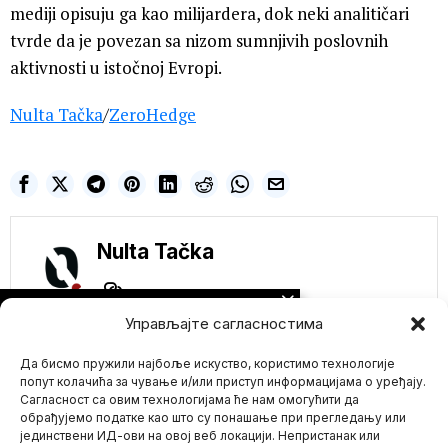
mediji opisuju ga kao milijardera, dok neki analitičari
tvrde da je povezan sa nizom sumnjivih poslovnih
aktivnosti u istočnoj Evropi.
Nulta Tačka
/
ZeroHedge
Nulta Tačka
NE PROPUSTITE
Управљајте сагласностима
Direktor Kancelarije
za bezbednost
Да бисмо пружили најбоље искуство, користимо технологије
imunizacije CDC-a
priznaje da ljudi pate
попут колачића за чување и/или приступ информацијама о уређају.
i postaju bolesni
Сагласност са овим технологијама ће нам омогућити да
nakon vakcinacije
обрађујемо податке као што су понашање при прегледању или
Direktor Kancelarije za
јединствени ИД-ови на овој веб локацији. Непристанак или
Mario zna Youtube
bezbednost imunizacije