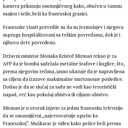
kamera prikazuju osumnjičenog kako, obučen u tamnu
majicu i šešir, beži ka francuskoj granici.
Francuske vlasti potvrdile su da su Jermolajev i njegova
supruga hospitalizovani sa teškim povredama, dok je i
njihovo dete povređeno.
Državni ministar Monaka Kristof Mirman rekao je za
AFP da je bomba sadržala metalne šrafove i kuglice, što,
prema njegovim rečima, jasno ukazuje da je napravljena
sa ciljem da izazove maksimalne smrtonosne posledice.
Dodao je da se slučaj za sada ne vodi kao teroristički
napad, već kao pokušaj ubistva ili ciljano ubistvo.
Mirman je u utorak izjavio za jednu francusku televiziju
da se osumnjičeni „najverovatnije uputio ka
Francuskoj“. Muškarac je viđen kako pešice beži prema