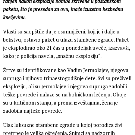
ranjen nakon eksplozije bombe skrivene u poštanskom
paketu, što je presedan za ovu, inače izuzetno bezbednu
kneževinu.
Vlasti su saopštile da je osumnjičeni, koji je i dalje u
bekstvu, ostavio paket u ulazu stambene zgrade. Paket
je eksplodirao oko 21 čas u ponedeljak uveče, izazvavši,
kako je policija navela, „snažnu eksploziju“.
Žrtve su identifikovane kao Vadim Jermolajev, njegova
supruga i njihovo trinaestogodišnje dete. Svi su preživeli
eksploziju, ali su Jermolajev i njegova supruga zadobili
teške povrede i nalaze se na bolničkom lečenju. Oboje
su u kritičnom stanju, a prema izveštajima, žena je
zadobila najteže povrede.
Ulaz luksuzne stambene zgrade u kojoj porodica živi
pretrpeo je velika oštećenja. Snimci sa nadzornih