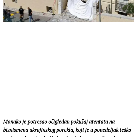
Monako je potresao očigledan pokušaj atentata na
biznismena ukrajinskog porekla, koji je u ponedeljak teško