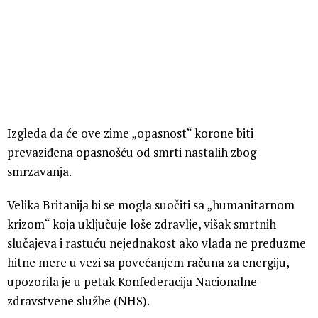
Izgleda da će ove zime „opasnost“ korone biti
prevaziđena opasnošću od smrti nastalih zbog
smrzavanja.
Velika Britanija bi se mogla suočiti sa „humanitarnom
krizom“ koja uključuje loše zdravlje, višak smrtnih
slučajeva i rastuću nejednakost ako vlada ne preduzme
hitne mere u vezi sa povećanjem računa za energiju,
upozorila je u petak Konfederacija Nacionalne
zdravstvene službe (NHS).