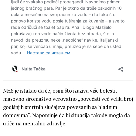
NHS je istakao da će, osim što izaziva više bolesti,
masovno siromaštvo verovatno „povećati već veliki broj
godišnjih smrtnih slučajeva povezanih sa hladnim
domovima“. Napominje da bi situacija takođe mogla da
utiče na mentalno zdravlje.