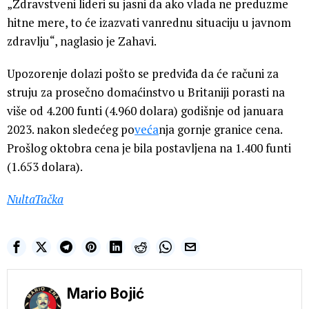
„Zdravstveni lideri su jasni da ako vlada ne preduzme
hitne mere, to će izazvati vanrednu situaciju u javnom
zdravlju“, naglasio je Zahavi.
Upozorenje dolazi pošto se predviđa da će računi za
struju za prosečno domaćinstvo u Britaniji porasti na
više od 4.200 funti (4.960 dolara) godišnje od januara
2023. nakon sledećeg po
veća
nja gornje granice cena.
Prošlog oktobra cena je bila postavljena na 1.400 funti
(1.653 dolara).
NultaTačka
Mario Bojić