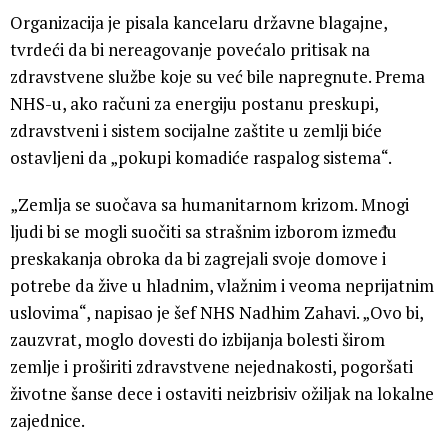
Organizacija je pisala kancelaru državne blagajne,
tvrdeći da bi nereagovanje povećalo pritisak na
zdravstvene službe koje su već bile napregnute. Prema
NHS-u, ako računi za energiju postanu preskupi,
zdravstveni i sistem socijalne zaštite u zemlji biće
ostavljeni da „pokupi komadiće raspalog sistema“.
„Zemlja se suočava sa humanitarnom krizom. Mnogi
ljudi bi se mogli suočiti sa strašnim izborom između
preskakanja obroka da bi zagrejali svoje domove i
potrebe da žive u hladnim, vlažnim i veoma neprijatnim
uslovima“, napisao je šef NHS Nadhim Zahavi. „Ovo bi,
zauzvrat, moglo dovesti do izbijanja bolesti širom
zemlje i proširiti zdravstvene nejednakosti, pogoršati
životne šanse dece i ostaviti neizbrisiv ožiljak na lokalne
zajednice.