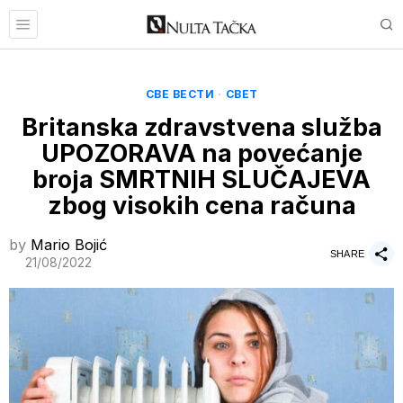
СВЕ ВЕСТИ
·
СВЕТ
Britanska zdravstvena služba
UPOZORAVA na povećanje
broja SMRTNIH SLUČAJEVA
zbog visokih cena računa
by
Mario Bojić
SHARE
21/08/2022