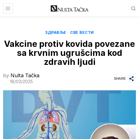
ЗДРАВЉЕ
·
СВЕ ВЕСТИ
Vakcine protiv kovida povezane
sa krvnim ugrušcima kod
zdravih ljudi
by
Nulta Tačka
SHARE
18/03/2025