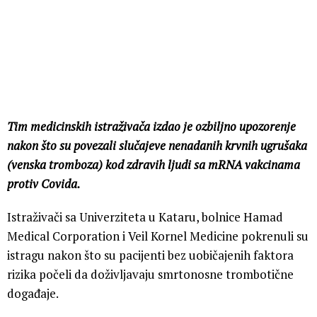
Tim medicinskih istraživača izdao je ozbiljno upozorenje
nakon što su povezali slučajeve nenadanih krvnih ugrušaka
(venska tromboza) kod zdravih ljudi sa mRNA vakcinama
protiv Covida.
Istraživači sa Univerziteta u Kataru, bolnice Hamad
Medical Corporation i Veil Kornel Medicine pokrenuli su
istragu nakon što su pacijenti bez uobičajenih faktora
rizika počeli da doživljavaju smrtonosne trombotične
događaje.