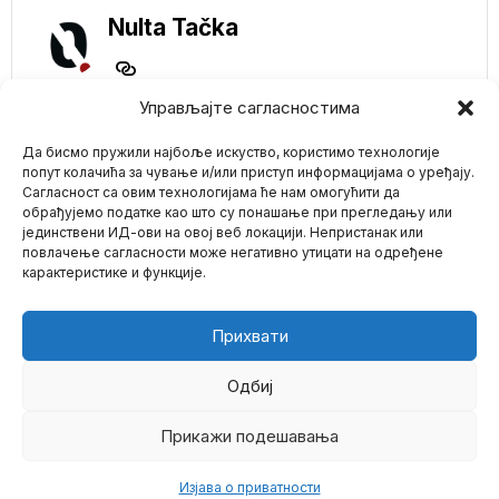
Nulta Tačka
Управљајте сагласностима
NE PROPUSTITE
Да бисмо пружили најбоље искуство, користимо технологије
Predsednik UEFA
попут колачића за чување и/или приступ информацијама о уређају.
Čeferin: Treba ukinuti
Сагласност са овим технологијама ће нам омогућити да
sankcije ruskim
обрађујемо податке као што су понашање при прегледању или
klubovima
јединствени ИД-ови на овој веб локацији. Непристанак или
Mario zna Youtube
Predsednik Evropske
повлачење сагласности може негативно утицати на одређене
fudbalske unije UEFA
карактеристике и функције.
Aleksandar Čeferin
Impressum
Kontakt
O Nama
smatra da sankcije
Francuska zabranila
Прихвати
ulazak Ben Gviru
zbog skandala sa
aktivistima za Gazu
Одбиј
Krajnje desničarskom
izraelskom ministru
Прикажи подешавања
©
2026
- Sva prava zadržana.
bezbednosti Itamaru Ben
Gviru zabranjen je
Изјава о приватности