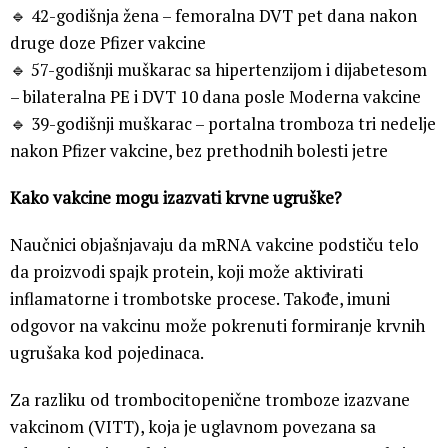
🔹 42-godišnja žena – femoralna DVT pet dana nakon
druge doze Pfizer vakcine
🔹 57-godišnji muškarac sa hipertenzijom i dijabetesom
– bilateralna PE i DVT 10 dana posle Moderna vakcine
🔹 39-godišnji muškarac – portalna tromboza tri nedelje
nakon Pfizer vakcine, bez prethodnih bolesti jetre
Kako vakcine mogu izazvati krvne ugruške?
Naučnici objašnjavaju da mRNA vakcine podstiču telo
da proizvodi spajk protein, koji može aktivirati
inflamatorne i trombotske procese. Takođe, imuni
odgovor na vakcinu može pokrenuti formiranje krvnih
ugrušaka kod pojedinaca.
Za razliku od trombocitopenične tromboze izazvane
vakcinom (VITT), koja je uglavnom povezana sa