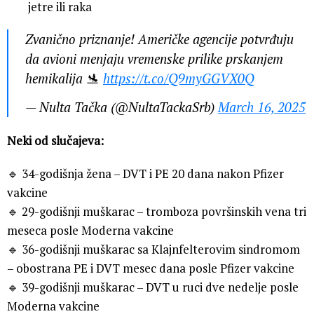
jetre ili raka
Zvanično priznanje! Američke agencije potvrđuju
da avioni menjaju vremenske prilike prskanjem
hemikalija 🛬
https://t.co/Q9myGGVX0Q
— Nulta Tačka (@NultaTackaSrb)
March 16, 2025
Neki od slučajeva:
🔹 34-godišnja žena – DVT i PE 20 dana nakon Pfizer
vakcine
🔹 29-godišnji muškarac – tromboza površinskih vena tri
meseca posle Moderna vakcine
🔹 36-godišnji muškarac sa Klajnfelterovim sindromom
– obostrana PE i DVT mesec dana posle Pfizer vakcine
🔹 39-godišnji muškarac – DVT u ruci dvе nedelje posle
Moderna vakcine