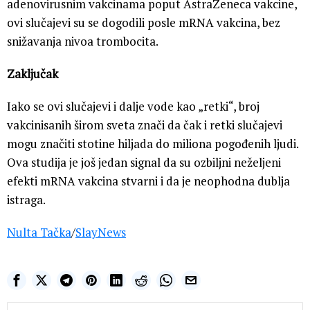
adenovirusnim vakcinama poput AstraZeneca vakcine,
ovi slučajevi su se dogodili posle mRNA vakcina, bez
snižavanja nivoa trombocita.
Zaključak
Iako se ovi slučajevi i dalje vode kao „retki“, broj
vakcinisanih širom sveta znači da čak i retki slučajevi
mogu značiti stotine hiljada do miliona pogođenih ljudi.
Ova studija je još jedan signal da su ozbiljni neželjeni
efekti mRNA vakcina stvarni i da je neophodna dublja
istraga.
Nulta Tačka
/
SlayNews