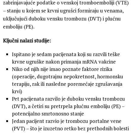
zabrinjavajuće podatke o venskoj tromboemboliji (VTE)
– stanju u kojem se krvni ugrušci formiraju u venama,
uključujući duboku vensku trombozu (DVT) i plućnu
emboliju (PE).
Ključni nalazi studije:
Ispitano je sedam pacijenata koji su razvili teške
krvne ugruške nakon primanja mRNA vakcine
Niko od njih nije imao poznate faktore rizika
(operacije, dugotrajnu nepokretnost, hormonsku
terapiju, rak ili nasledne poremećaje zgrušavanja
krvi)
Pet pacijenata razvilo je duboku vensku trombozu
(DVT), a četiri su pretrpela plućnu emboliju (PE) –
potencijalno smrtonosno stanje
Jedan pacijent razvio je trombozu portalne vene
(PVT) – što je izuzetno retko bez prethodnih bolesti